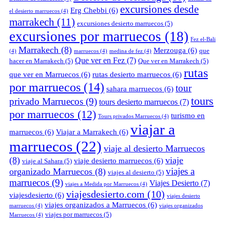
excursiones desde
Erg Chebbi
(6)
el desierto marruecos
(4)
marrakech
(11)
excursiones desierto marruecos
(5)
excursiones por marruecos
(18)
Fez el-Bali
Marrakech
(8)
Merzouga
(6)
que
(4)
marruecos
(4)
medina de fez
(4)
Que ver en Fez
(7)
hacer en Marrakech
(5)
Que ver en Marrakech
(5)
rutas
que ver en Marruecos
(6)
rutas desierto marruecos
(6)
por marruecos
(14)
tour
sahara marruecos
(6)
tours
privado Marruecos
(9)
tours desierto marruecos
(7)
por marruecos
(12)
turismo en
Tours privados Marruecos
(4)
viajar a
marruecos
(6)
Viajar a Marrakech
(6)
marruecos
(22)
viaje al desierto Marruecos
(8)
viaje
viaje desierto marruecos
(6)
viaje al Sahara
(5)
viajes a
organizado Marruecos
(8)
viajes al desierto
(5)
marruecos
(9)
Viajes Desierto
(7)
viajes a Medida por Marruecos
(4)
viajesdesierto.com
(10)
viajesdesierto
(6)
viajes desierto
viajes organizados a Marruecos
(6)
marruecos
(4)
viajes organizados
viajes por marruecos
(5)
Marruecos
(4)