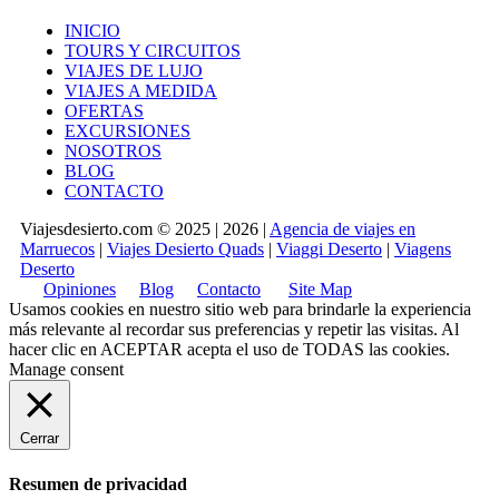
INICIO
TOURS Y CIRCUITOS
VIAJES DE LUJO
VIAJES A MEDIDA
OFERTAS
EXCURSIONES
NOSOTROS
BLOG
CONTACTO
Viajesdesierto.com © 2025 | 2026 |
Agencia de viajes en
Marruecos
|
Viajes Desierto Quads
|
Viaggi Deserto
|
Viagens
Deserto
Opiniones
Blog
Contacto
Site Map
Usamos cookies en nuestro sitio web para brindarle la experiencia
más relevante al recordar sus preferencias y repetir las visitas. Al
hacer clic en
ACEPTAR
acepta el uso de TODAS las cookies.
Manage consent
Cerrar
Resumen de privacidad