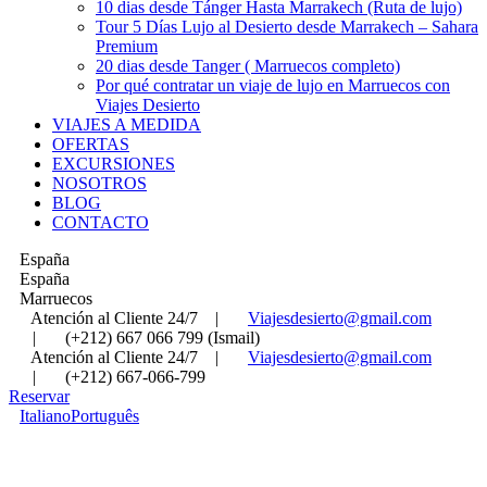
10 dias desde Tánger Hasta Marrakech (Ruta de lujo)
Tour 5 Días Lujo al Desierto desde Marrakech – Sahara
Premium
20 dias desde Tanger ( Marruecos completo)
Por qué contratar un viaje de lujo en Marruecos con
Viajes Desierto
VIAJES A MEDIDA
OFERTAS
EXCURSIONES
NOSOTROS
BLOG
CONTACTO
España
España
Marruecos
Atención al Cliente 24/7
|
Viajesdesierto@gmail.com
|
(+212) 667 066 799 (Ismail)
Atención al Cliente 24/7
|
Viajesdesierto@gmail.com
|
(+212) 667-066-799
Reservar
Italiano
Português