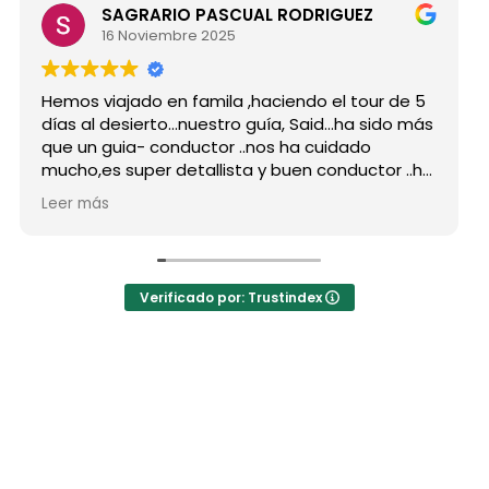
SAGRARIO PASCUAL RODRIGUEZ
16 Noviembre 2025
s viajado en famila ,haciendo el tour de 5
Hicimos 
 al desierto...nuestro guía, Said...ha sido más
grupo d
un guia- conductor ..nos ha cuidado
para si
o,es super detallista y buen conductor ..ha
Desde mi
do atento a todas nuestras peticiones y
reserva
 más
Leer má
enseñado muchos lugares
como po
vidables...Muy Buen Profesional y mejor
antes d
ona..Gracias Said.
todas m
uanto a la agencia,..súper agradecida a Mila
La orga
Verificado por: Trustindex
hoteles
a hotel
auténti
las jaim
El desay
precio 
los bue
Mohamed