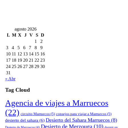
agosto 2026
L
M
X
J
V
S
D
1
2
3
4
5
6
7
8
9
10
11
12
13
14
15
16
17
18
19
20
21
22
23
24
25
26
27
28
29
30
31
« Abr
Tag Cloud
Agencia de viajes a Marruecos
(22)
circuito Marruecos
(5)
consejos para viajar a Marruecos
(5)
Desierto del Sahara Marruecos
(8)
desierto del sahara
(6)
Desierto de Merzouga
(10)
Desierto de Marruecos
(4)
dormir en