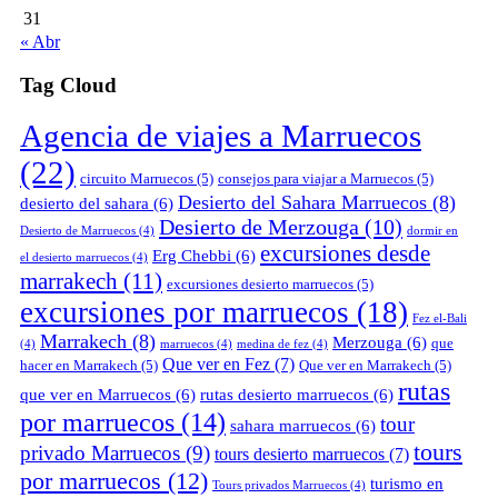
31
« Abr
Tag Cloud
Agencia de viajes a Marruecos
(22)
circuito Marruecos
(5)
consejos para viajar a Marruecos
(5)
Desierto del Sahara Marruecos
(8)
desierto del sahara
(6)
Desierto de Merzouga
(10)
Desierto de Marruecos
(4)
dormir en
excursiones desde
Erg Chebbi
(6)
el desierto marruecos
(4)
marrakech
(11)
excursiones desierto marruecos
(5)
excursiones por marruecos
(18)
Fez el-Bali
Marrakech
(8)
Merzouga
(6)
que
(4)
marruecos
(4)
medina de fez
(4)
Que ver en Fez
(7)
hacer en Marrakech
(5)
Que ver en Marrakech
(5)
rutas
que ver en Marruecos
(6)
rutas desierto marruecos
(6)
por marruecos
(14)
tour
sahara marruecos
(6)
tours
privado Marruecos
(9)
tours desierto marruecos
(7)
por marruecos
(12)
turismo en
Tours privados Marruecos
(4)