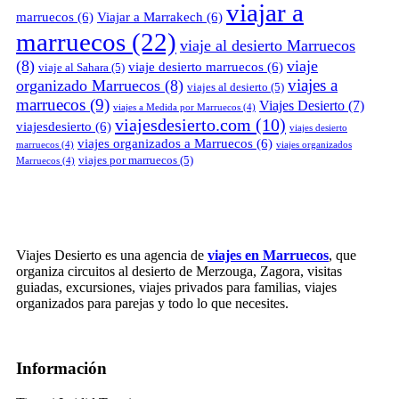
viajar a
marruecos
(6)
Viajar a Marrakech
(6)
marruecos
(22)
viaje al desierto Marruecos
(8)
viaje
viaje desierto marruecos
(6)
viaje al Sahara
(5)
viajes a
organizado Marruecos
(8)
viajes al desierto
(5)
marruecos
(9)
Viajes Desierto
(7)
viajes a Medida por Marruecos
(4)
viajesdesierto.com
(10)
viajesdesierto
(6)
viajes desierto
viajes organizados a Marruecos
(6)
marruecos
(4)
viajes organizados
viajes por marruecos
(5)
Marruecos
(4)
Viajes Desierto es una agencia de
viajes en Marruecos
, que
organiza circuitos al desierto de Merzouga, Zagora, visitas
guiadas, excursiones, viajes privados para familias, viajes
organizados para parejas y todo lo que necesites.
Información