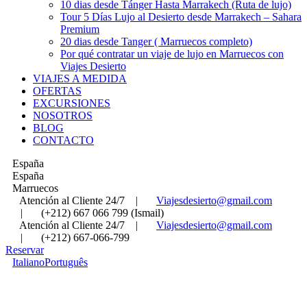
10 dias desde Tánger Hasta Marrakech (Ruta de lujo)
Tour 5 Días Lujo al Desierto desde Marrakech – Sahara
Premium
20 dias desde Tanger ( Marruecos completo)
Por qué contratar un viaje de lujo en Marruecos con
Viajes Desierto
VIAJES A MEDIDA
OFERTAS
EXCURSIONES
NOSOTROS
BLOG
CONTACTO
España
España
Marruecos
Atención al Cliente 24/7
|
Viajesdesierto@gmail.com
|
(+212) 667 066 799 (Ismail)
Atención al Cliente 24/7
|
Viajesdesierto@gmail.com
|
(+212) 667-066-799
Reservar
Italiano
Português