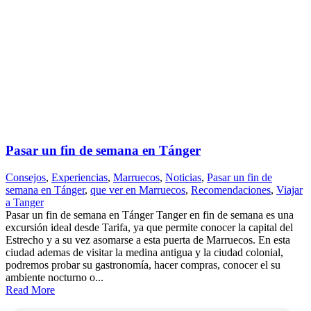
Pasar un fin de semana en Tánger
Consejos
,
Experiencias
,
Marruecos
,
Noticias
,
Pasar un fin de
semana en Tánger
,
que ver en Marruecos
,
Recomendaciones
,
Viajar
a Tanger
Pasar un fin de semana en Tánger Tanger en fin de semana es una
excursión ideal desde Tarifa, ya que permite conocer la capital del
Estrecho y a su vez asomarse a esta puerta de Marruecos. En esta
ciudad ademas de visitar la medina antigua y la ciudad colonial,
podremos probar su gastronomía, hacer compras, conocer el su
ambiente nocturno o...
Read More