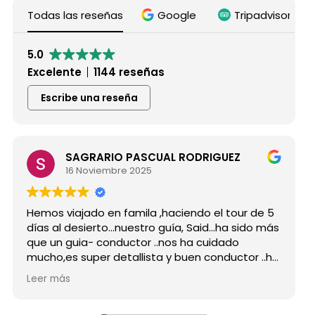
Todas las reseñas
Google
Tripadvisor
5.0
Excelente
1144 reseñas
Escribe una reseña
SAGRARIO PASCUAL RODRIGUEZ
16 Noviembre 2025
s viajado en famila ,haciendo el tour de 5
Hicimos 
 al desierto...nuestro guía, Said...ha sido más
grupo d
un guia- conductor ..nos ha cuidado
para si
o,es super detallista y buen conductor ..ha
Desde mi
do atento a todas nuestras peticiones y
reserva
 más
Leer má
enseñado muchos lugares
como po
vidables...Muy Buen Profesional y mejor
antes d