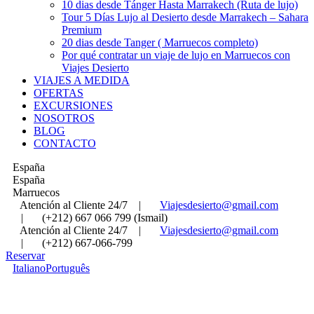
10 dias desde Tánger Hasta Marrakech (Ruta de lujo)
Tour 5 Días Lujo al Desierto desde Marrakech – Sahara
Premium
20 dias desde Tanger ( Marruecos completo)
Por qué contratar un viaje de lujo en Marruecos con
Viajes Desierto
VIAJES A MEDIDA
OFERTAS
EXCURSIONES
NOSOTROS
BLOG
CONTACTO
España
España
Marruecos
Atención al Cliente 24/7
|
Viajesdesierto@gmail.com
|
(+212) 667 066 799 (Ismail)
Atención al Cliente 24/7
|
Viajesdesierto@gmail.com
|
(+212) 667-066-799
Reservar
Italiano
Português