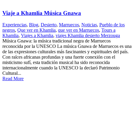
Viaje a Khamlia Música Gnawa
Experiencias
,
Blog
,
Desierto
,
Marruecos
,
Noticias
,
Pueblo de los
negros
,
Que ver en Khamlia
,
que ver en Marruecos
,
Tours a
Khamlia
,
Viajes a Khamlia
,
viajes Khamlia desierto Merzouga
Música Gnawa: la música tradicional negra de Marruecos
reconocida por la UNESCO La música Gnawa de Marruecos es una
de las expresiones culturales más fascinantes y espirituales del país.
Con raíces africanas profundas y una fuerte conexión con el
misticismo sufí, esta tradición musical ha sido reconocida
internacionalmente cuando la UNESCO la declaró Patrimonio
Cultural...
Read More