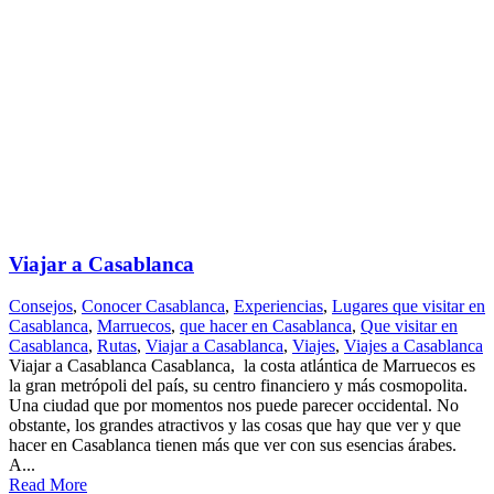
Viajar a Casablanca
Consejos
,
Conocer Casablanca
,
Experiencias
,
Lugares que visitar en
Casablanca
,
Marruecos
,
que hacer en Casablanca
,
Que visitar en
Casablanca
,
Rutas
,
Viajar a Casablanca
,
Viajes
,
Viajes a Casablanca
Viajar a Casablanca Casablanca, la costa atlántica de Marruecos es
la gran metrópoli del país, su centro financiero y más cosmopolita.
Una ciudad que por momentos nos puede parecer occidental. No
obstante, los grandes atractivos y las cosas que hay que ver y que
hacer en Casablanca tienen más que ver con sus esencias árabes.
A...
Read More