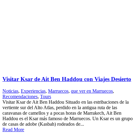
Visitar Ksar de Ait Ben Haddou con Viajes Desierto
Noticias
,
Experiencias
,
Marruecos
,
que ver en Marruecos
,
Recomendaciones
,
Tours
Visitar Ksar de Ait Ben Haddou Situado en las estribaciones de la
vertiente sur del Alto Atlas, perdido en la antigua ruta de las
caravanas de camellos y a pocas horas de Marrakech, Ait Ben
Haddou es el Ksar más famoso de Marruecos. Un Ksar es un grupo
de casas de adobe (Kasbah) rodeados de...
Read More