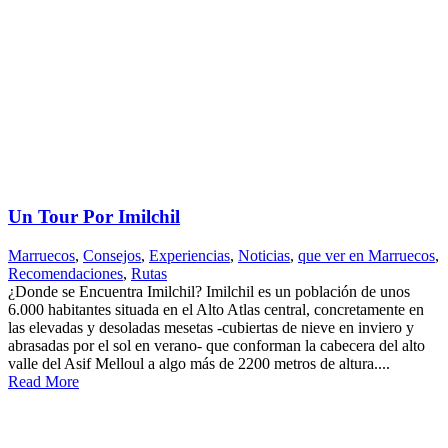
Un Tour Por Imilchil
Marruecos
,
Consejos
,
Experiencias
,
Noticias
,
que ver en Marruecos
,
Recomendaciones
,
Rutas
¿Donde se Encuentra Imilchil? Imilchil es un población de unos
6.000 habitantes situada en el Alto Atlas central, concretamente en
las elevadas y desoladas mesetas -cubiertas de nieve en inviero y
abrasadas por el sol en verano- que conforman la cabecera del alto
valle del Asif Melloul a algo más de 2200 metros de altura....
Read More