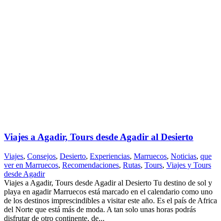
Viajes a Agadir, Tours desde Agadir al Desierto
Viajes
,
Consejos
,
Desierto
,
Experiencias
,
Marruecos
,
Noticias
,
que
ver en Marruecos
,
Recomendaciones
,
Rutas
,
Tours
,
Viajes y Tours
desde Agadir
Viajes a Agadir, Tours desde Agadir al Desierto Tu destino de sol y
playa en agadir Marruecos está marcado en el calendario como uno
de los destinos imprescindibles a visitar este año. Es el país de Africa
del Norte que está más de moda. A tan solo unas horas podrás
disfrutar de otro continente, de...