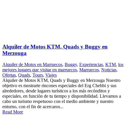
Alquiler de Motos KTM, Quads y Buggy en
Merzouga
Alquiler de Motos en Marruecos
,
Buggy
,
Experiencias
,
KTM
,
los
mejores lugares que visitar en marruecos
,
Marruecos
,
Noticias
,
Ofertas
,
Quads
,
Tours
,
Viajes
Alquiler de Motos KTM, Quads y Buggy en Merzouga Nuestro
objetivo es mostrarte rincones especiales del Erg Chebbi y sus
alrededores, desde lugares turísticos a los más recónditos y
especiales, en función de tu tiempo y disponibilidad. Llevamos a
cabo un turismo respetuoso con el medio ambiente y nuestro
entorno, con el fin de acercaros...
Read More