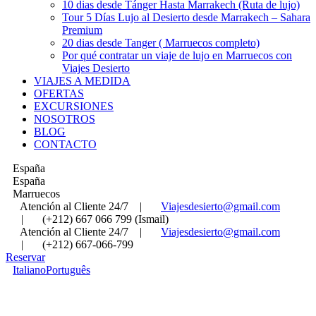
10 dias desde Tánger Hasta Marrakech (Ruta de lujo)
Tour 5 Días Lujo al Desierto desde Marrakech – Sahara
Premium
20 dias desde Tanger ( Marruecos completo)
Por qué contratar un viaje de lujo en Marruecos con
Viajes Desierto
VIAJES A MEDIDA
OFERTAS
EXCURSIONES
NOSOTROS
BLOG
CONTACTO
España
España
Marruecos
Atención al Cliente 24/7
|
Viajesdesierto@gmail.com
|
(+212) 667 066 799 (Ismail)
Atención al Cliente 24/7
|
Viajesdesierto@gmail.com
|
(+212) 667-066-799
Reservar
Italiano
Português