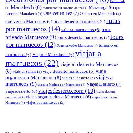
Fez el-Bali
Marrakech
(8)
Merzouga
(6)
que
(4)
marruecos
(4)
medina de fez
(4)
Que ver en Fez
(7)
hacer en Marrakech
(5)
Que ver en Marrakech
(5)
rutas
que ver en Marruecos
(6)
rutas desierto marruecos
(6)
por marruecos
(14)
tour
sahara marruecos
(6)
tours
privado Marruecos
(9)
tours desierto marruecos
(7)
por marruecos
(12)
turismo en
Tours privados Marruecos
(4)
viajar a
marruecos
(6)
Viajar a Marrakech
(6)
marruecos
(22)
viaje al desierto Marruecos
(8)
viaje
viaje desierto marruecos
(6)
viaje al Sahara
(5)
viajes a
organizado Marruecos
(8)
viajes al desierto
(5)
marruecos
(9)
Viajes Desierto
(7)
viajes a Medida por Marruecos
(4)
viajesdesierto.com
(10)
viajesdesierto
(6)
viajes desierto
viajes organizados a Marruecos
(6)
marruecos
(4)
viajes organizados
viajes por marruecos
(5)
Marruecos
(4)