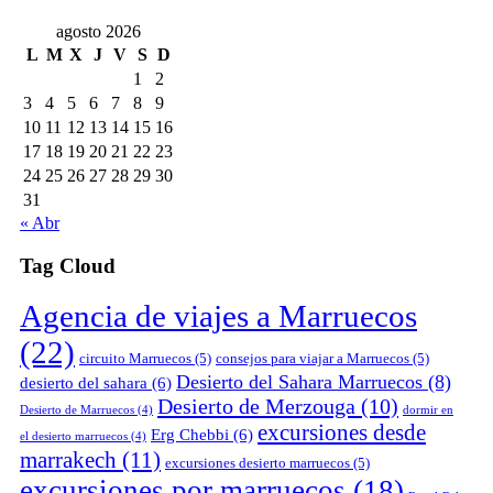
agosto 2026
L
M
X
J
V
S
D
1
2
3
4
5
6
7
8
9
10
11
12
13
14
15
16
17
18
19
20
21
22
23
24
25
26
27
28
29
30
31
« Abr
Tag Cloud
Agencia de viajes a Marruecos
(22)
circuito Marruecos
(5)
consejos para viajar a Marruecos
(5)
Desierto del Sahara Marruecos
(8)
desierto del sahara
(6)
Desierto de Merzouga
(10)
Desierto de Marruecos
(4)
dormir en
excursiones desde
Erg Chebbi
(6)
el desierto marruecos
(4)
marrakech
(11)
excursiones desierto marruecos
(5)
excursiones por marruecos
(18)