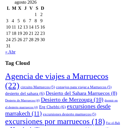
agosto 2026
L
M
X
J
V
S
D
1
2
3
4
5
6
7
8
9
10
11
12
13
14
15
16
17
18
19
20
21
22
23
24
25
26
27
28
29
30
31
« Abr
Tag Cloud
Agencia de viajes a Marruecos
(22)
circuito Marruecos
(5)
consejos para viajar a Marruecos
(5)
Desierto del Sahara Marruecos
(8)
desierto del sahara
(6)
Desierto de Merzouga
(10)
Desierto de Marruecos
(4)
dormir en
excursiones desde
Erg Chebbi
(6)
el desierto marruecos
(4)
marrakech
(11)
excursiones desierto marruecos
(5)
excursiones por marruecos
(18)
Fez el-Bali