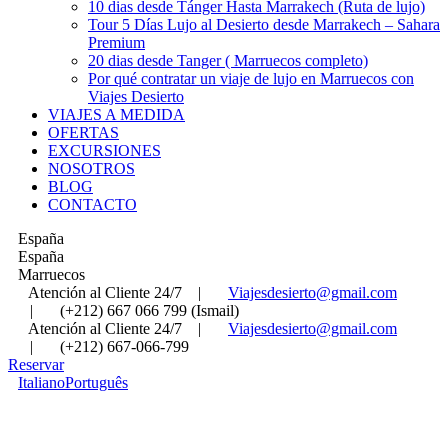
10 dias desde Tánger Hasta Marrakech (Ruta de lujo)
Tour 5 Días Lujo al Desierto desde Marrakech – Sahara
Premium
20 dias desde Tanger ( Marruecos completo)
Por qué contratar un viaje de lujo en Marruecos con
Viajes Desierto
VIAJES A MEDIDA
OFERTAS
EXCURSIONES
NOSOTROS
BLOG
CONTACTO
España
España
Marruecos
Atención al Cliente 24/7
|
Viajesdesierto@gmail.com
|
(+212) 667 066 799 (Ismail)
Atención al Cliente 24/7
|
Viajesdesierto@gmail.com
|
(+212) 667-066-799
Reservar
Italiano
Português