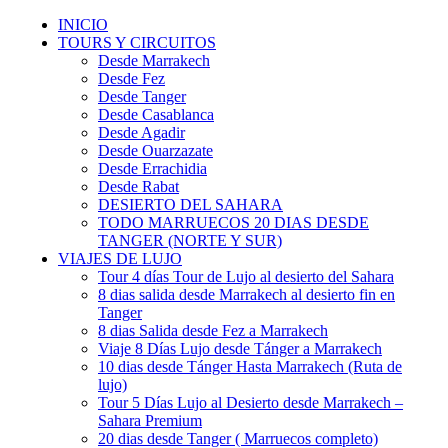
INICIO
TOURS Y CIRCUITOS
Desde Marrakech
Desde Fez
Desde Tanger
Desde Casablanca
Desde Agadir
Desde Ouarzazate
Desde Errachidia
Desde Rabat
DESIERTO DEL SAHARA
TODO MARRUECOS 20 DIAS DESDE
TANGER (NORTE Y SUR)
VIAJES DE LUJO
Tour 4 días Tour de Lujo al desierto del Sahara
8 dias salida desde Marrakech al desierto fin en
Tanger
8 dias Salida desde Fez a Marrakech
Viaje 8 Días Lujo desde Tánger a Marrakech
10 dias desde Tánger Hasta Marrakech (Ruta de
lujo)
Tour 5 Días Lujo al Desierto desde Marrakech –
Sahara Premium
20 dias desde Tanger ( Marruecos completo)