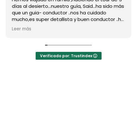
días al desierto...nuestro guía, Said...ha sido más
g
que un guia- conductor ..nos ha cuidado
p
mucho,es super detallista y buen conductor ..ha
D
estado atento a todas nuestras peticiones y
r
Leer más
L
nos ha enseñado muchos lugares
c
inolvidables...Muy Buen Profesional y mejor
a
persona..Gracias Said.
t
En cuanto a la agencia,..súper agradecida a Mila
L
Verificado por: Trustindex
por sus atenciones..y por sus recomendaciones
h
..
a
a
l
E
p
l
M
e
M
c
m
f