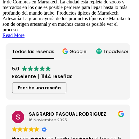
Ir de Compras en Marrakech La ciudad está repleta de zocos y
mercados en los que es posible perderse para llegar hasta lo más
profundo del mundo árabe. Productos típicos de Marrakech
Artesanía La gran mayoría de los productos típicos de Marrakech
son de origen artesanal y en muchos casos es posible ver el
proceso...
Read More
Todas las reseñas
Google
Tripadvisor
5.0
Excelente
1144 reseñas
Escribe una reseña
SAGRARIO PASCUAL RODRIGUEZ
16 Noviembre 2025
Hemos viajado en famila ,haciendo el tour de 5
H