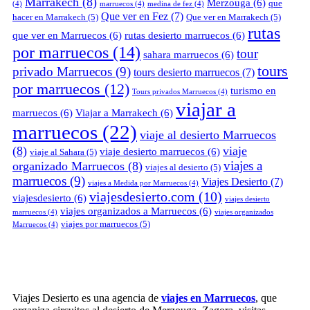
Marrakech
(8)
Merzouga
(6)
que
(4)
marruecos
(4)
medina de fez
(4)
Que ver en Fez
(7)
hacer en Marrakech
(5)
Que ver en Marrakech
(5)
rutas
que ver en Marruecos
(6)
rutas desierto marruecos
(6)
por marruecos
(14)
tour
sahara marruecos
(6)
tours
privado Marruecos
(9)
tours desierto marruecos
(7)
por marruecos
(12)
turismo en
Tours privados Marruecos
(4)
viajar a
marruecos
(6)
Viajar a Marrakech
(6)
marruecos
(22)
viaje al desierto Marruecos
(8)
viaje
viaje desierto marruecos
(6)
viaje al Sahara
(5)
viajes a
organizado Marruecos
(8)
viajes al desierto
(5)
marruecos
(9)
Viajes Desierto
(7)
viajes a Medida por Marruecos
(4)
viajesdesierto.com
(10)
viajesdesierto
(6)
viajes desierto
viajes organizados a Marruecos
(6)
marruecos
(4)
viajes organizados
viajes por marruecos
(5)
Marruecos
(4)
Viajes Desierto es una agencia de
viajes en Marruecos
, que