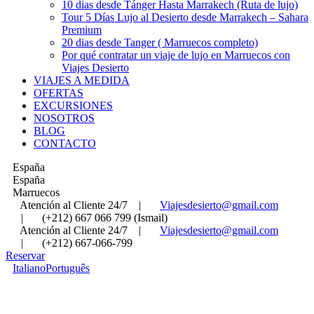
10 dias desde Tánger Hasta Marrakech (Ruta de lujo)
Tour 5 Días Lujo al Desierto desde Marrakech – Sahara
Premium
20 dias desde Tanger ( Marruecos completo)
Por qué contratar un viaje de lujo en Marruecos con
Viajes Desierto
VIAJES A MEDIDA
OFERTAS
EXCURSIONES
NOSOTROS
BLOG
CONTACTO
España
España
Marruecos
Atención al Cliente 24/7
|
Viajesdesierto@gmail.com
|
(+212) 667 066 799 (Ismail)
Atención al Cliente 24/7
|
Viajesdesierto@gmail.com
|
(+212) 667-066-799
Reservar
Italiano
Português