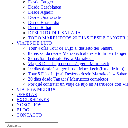
Desde Tanger
Desde Casablanca
Desde Agadir
Desde Ouarzazate
Desde Errachidia
Desde Rabat
DESIERTO DEL SAHARA
TODO MARRUECOS 20 DIAS DESDE TANGER (
VIAJES DE LUJO
Tour 4 días Tour de Lujo al desierto del Sahara
8 dias salida desde Marrakech al desierto fin en Tanger
8 dias Salida desde Fez a Marrakech
Viaje 8 Días Lujo desde Tánger a Marrakech
10 dias desde Tánger Hasta Marrakech (Ruta de lujo)
Tour 5 Días Lujo al Desierto desde Marrakech – Saha
20 dias desde Tanger ( Marruecos completo)
Por qué contratar un viaje de lujo en Marruecos con Via
VIAJES A MEDIDA
OFERTAS
EXCURSIONES
NOSOTROS
BLOG
CONTACTO