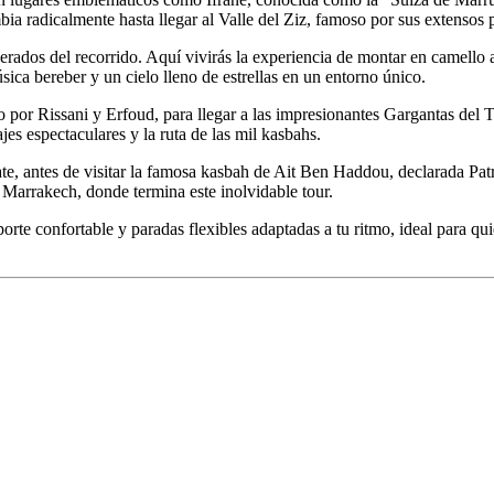
bia radicalmente hasta llegar al Valle del Ziz, famoso por sus extensos 
ados del recorrido. Aquí vivirás la experiencia de montar en camello 
ica bereber y un cielo lleno de estrellas en un entorno único.
ndo por Rissani y Erfoud, para llegar a las impresionantes Gargantas del
jes espectaculares y la ruta de las mil kasbahs.
zazate, antes de visitar la famosa kasbah de Ait Ben Haddou, declarad
 a Marrakech, donde termina este inolvidable tour.
orte confortable y paradas flexibles adaptadas a tu ritmo, ideal para q