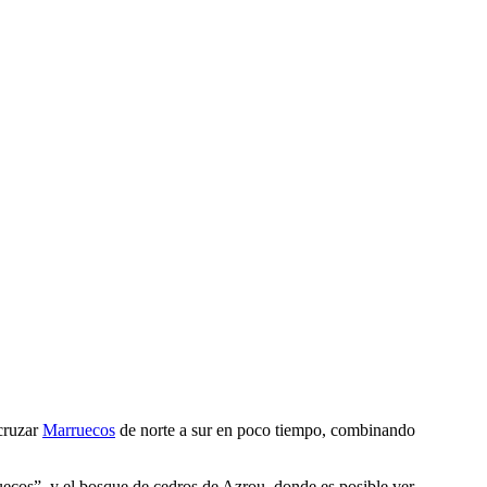
cruzar
Marruecos
de norte a sur en poco tiempo, combinando
ecos”, y el bosque de cedros de Azrou, donde es posible ver