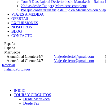
Tour 5 Días Lujo al Desierto desde Marrakech – Sahara
20 dias desde Tanger ( Marruecos completo)
Por qué contratar un viaje de lujo en Marruecos con Viaj
VIAJES A MEDIDA
OFERTAS
EXCURSIONES
NOSOTROS
BLOG
CONTACTO
España
España
Marruecos
Atención al Cliente 24/7
|
Viajesdesierto@gmail.com
|
Atención al Cliente 24/7
|
Viajesdesierto@gmail.com
|
Reservar
Italiano
Português
INICIO
TOURS Y CIRCUITOS
Desde Marrakech
Desde Fez