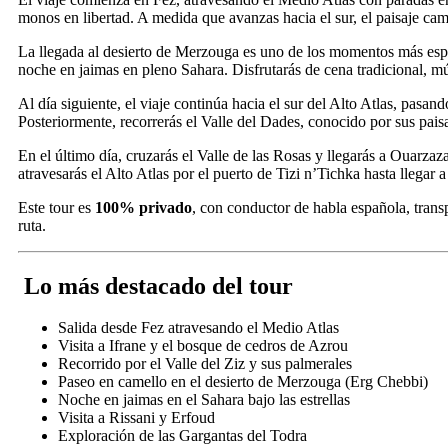
monos en libertad. A medida que avanzas hacia el sur, el paisaje cam
La llegada al desierto de Merzouga es uno de los momentos más esper
noche en jaimas en pleno Sahara. Disfrutarás de cena tradicional, mús
Al día siguiente, el viaje continúa hacia el sur del Alto Atlas, pasa
Posteriormente, recorrerás el Valle del Dades, conocido por sus paisa
En el último día, cruzarás el Valle de las Rosas y llegarás a Ouar
atravesarás el Alto Atlas por el puerto de Tizi n’Tichka hasta llegar
Este tour es
100% privado
, con conductor de habla española, transp
ruta.
Lo más destacado del tour
Salida desde Fez atravesando el Medio Atlas
Visita a Ifrane y el bosque de cedros de Azrou
Recorrido por el Valle del Ziz y sus palmerales
Paseo en camello en el desierto de Merzouga (Erg Chebbi)
Noche en jaimas en el Sahara bajo las estrellas
Visita a Rissani y Erfoud
Exploración de las Gargantas del Todra