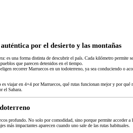
uténtica por el desierto y las montañas
: es una forma distinta de descubrir el país. Cada kilómetro permite sent
y pueblos que parecen detenidos en el tiempo.
o eligen recorrer Marruecos en un todoterreno, ya sea conduciendo o a
mo es viajar en 4×4 por Marruecos, qué rutas funcionan mejor y por qué
or el Sahara.
odoterreno
ruecos profundo. No solo por comodidad, sino porque permite acceder a 
sajes más impactantes aparecen cuando uno sale de las rutas habituales.