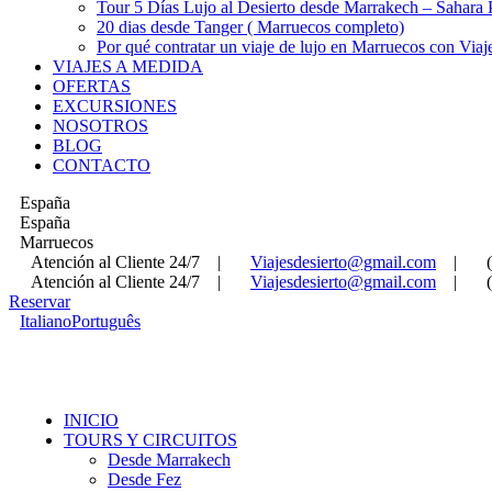
Tour 5 Días Lujo al Desierto desde Marrakech – Sahara
20 dias desde Tanger ( Marruecos completo)
Por qué contratar un viaje de lujo en Marruecos con Viaj
VIAJES A MEDIDA
OFERTAS
EXCURSIONES
NOSOTROS
BLOG
CONTACTO
España
España
Marruecos
Atención al Cliente 24/7
|
Viajesdesierto@gmail.com
|
Atención al Cliente 24/7
|
Viajesdesierto@gmail.com
|
Reservar
Italiano
Português
INICIO
TOURS Y CIRCUITOS
Desde Marrakech
Desde Fez