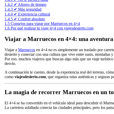
1.4.2
✔ Ahorro de tiempo
1.4.3
✔ Más seguridad
1.4.4
✔ Experiencia cultural
1.4.5
✔ Confort absoluto
1.5
Consejos para viajar por Marruecos en 4×4
1.6
Por qué realizar tu viaje 4×4 con viajesdesierto.com
Viajar a Marruecos en 4×4: una aventura a
Viajar a
Marruecos
en 4×4 no es simplemente un traslado por carretera
desierto y conectar con una cultura que vive entre oasis, montañas 
Por eso, muchos viajeros que buscan algo más que un viaje turístic
desvío.
A continuación te cuento, desde la experiencia real del terreno, có
como
viajesdesierto.com
, que organiza rutas auténticas y seguras p
La magia de recorrer Marruecos en un t
El 4×4 se ha convertido en el vehículo ideal para descubrir el Mar
La carretera asfaltada conecta las ciudades principales, pero los pai