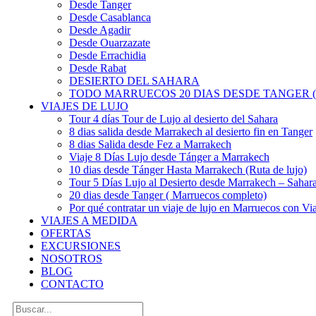
Desde Tanger
Desde Casablanca
Desde Agadir
Desde Ouarzazate
Desde Errachidia
Desde Rabat
DESIERTO DEL SAHARA
TODO MARRUECOS 20 DIAS DESDE TANGER (
VIAJES DE LUJO
Tour 4 días Tour de Lujo al desierto del Sahara
8 dias salida desde Marrakech al desierto fin en Tanger
8 dias Salida desde Fez a Marrakech
Viaje 8 Días Lujo desde Tánger a Marrakech
10 dias desde Tánger Hasta Marrakech (Ruta de lujo)
Tour 5 Días Lujo al Desierto desde Marrakech – Saha
20 dias desde Tanger ( Marruecos completo)
Por qué contratar un viaje de lujo en Marruecos con Via
VIAJES A MEDIDA
OFERTAS
EXCURSIONES
NOSOTROS
BLOG
CONTACTO