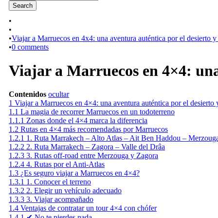
•
•
•
Viajar a Marruecos en 4x4: una aventura auténtica por el desierto y
•
0 comments
Viajar a Marruecos en 4×4: una
Contenidos
ocultar
1
Viajar a Marruecos en 4×4: una aventura auténtica por el desierto
1.1
La magia de recorrer Marruecos en un todoterreno
1.1.1
Zonas donde el 4×4 marca la diferencia
1.2
Rutas en 4×4 más recomendadas por Marruecos
1.2.1
1. Ruta Marrakech – Alto Atlas – Ait Ben Haddou – Merzoug
1.2.2
2. Ruta Marrakech – Zagora – Valle del Drâa
1.2.3
3. Rutas off-road entre Merzouga y Zagora
1.2.4
4. Rutas por el Anti-Atlas
1.3
¿Es seguro viajar a Marruecos en 4×4?
1.3.1
1. Conocer el terreno
1.3.2
2. Elegir un vehículo adecuado
1.3.3
3. Viajar acompañado
1.4
Ventajas de contratar un tour 4×4 con chófer
1.4.1
✔ No te pierdes nada