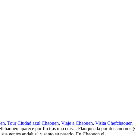
uen
,
Tour Ciudad azul Chaouen
,
Viaje a Chaouen
,
Visita Chefchaouen
aouen aparece por fin tras una curva. Flanqueada por dos cuernos (si
e sus gentes andalusí, y santo su pasado. En Chaouen el...