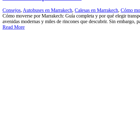
Consejos
,
Autobuses en Marrakech
,
Calesas en Marrakech
,
Cómo move
Cómo moverse por Marrakech: Guía completa y por qué elegir transport
avenidas modernas y miles de rincones que descubrir. Sin embargo, par
Read More