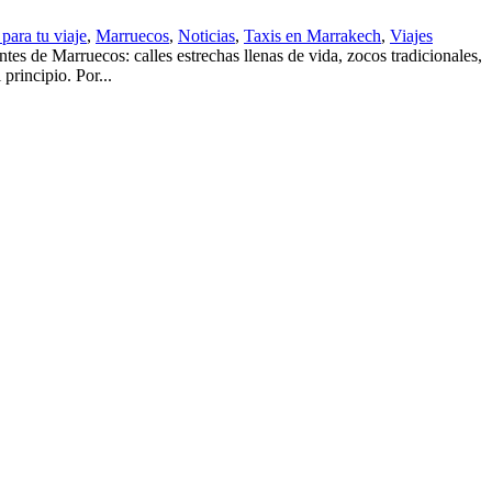
para tu viaje
,
Marruecos
,
Noticias
,
Taxis en Marrakech
,
Viajes
s de Marruecos: calles estrechas llenas de vida, zocos tradicionales,
principio. Por...