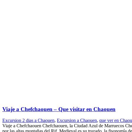
Viaje a Chefchaouen – Que visitar en Chaouen
Excursion 2 dias a Chaouen
,
Excursion a Chaouen
,
que ver en Chao
Viaje a Chefchaouen Chefchaouen, la Ciudad Azul de Marruecos Chefch
por las altas montañas del Rif. Medieval es su trazado, la fisonomía d