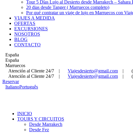
Tour 5 Días Lujo al Desierto desde Marrakech – Sahara
20 dias desde Tanger ( Marruecos completo)
Por qué contratar un viaje de lujo en Marruecos con Viaj
VIAJES A MEDIDA
OFERTAS
EXCURSIONES
NOSOTROS
BLOG
CONTACTO
España
España
Marruecos
Atención al Cliente 24/7
|
Viajesdesierto@gmail.com
|
Atención al Cliente 24/7
|
Viajesdesierto@gmail.com
|
Reservar
Italiano
Português
INICIO
TOURS Y CIRCUITOS
Desde Marrakech
Desde Fez