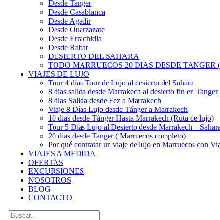
Desde Tanger
Desde Casablanca
Desde Agadir
Desde Ouarzazate
Desde Errachidia
Desde Rabat
DESIERTO DEL SAHARA
TODO MARRUECOS 20 DIAS DESDE TANGER (
VIAJES DE LUJO
Tour 4 días Tour de Lujo al desierto del Sahara
8 dias salida desde Marrakech al desierto fin en Tanger
8 dias Salida desde Fez a Marrakech
Viaje 8 Días Lujo desde Tánger a Marrakech
10 dias desde Tánger Hasta Marrakech (Ruta de lujo)
Tour 5 Días Lujo al Desierto desde Marrakech – Saha
20 dias desde Tanger ( Marruecos completo)
Por qué contratar un viaje de lujo en Marruecos con Via
VIAJES A MEDIDA
OFERTAS
EXCURSIONES
NOSOTROS
BLOG
CONTACTO