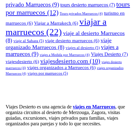
tours
privado Marruecos
(9)
tours desierto marruecos
(7)
por marruecos
(12)
turismo en
Tours privados Marruecos
(4)
viajar a
marruecos
(6)
Viajar a Marrakech
(6)
marruecos
(22)
viaje al desierto Marruecos
(8)
viaje
viaje desierto marruecos
(6)
viaje al Sahara
(5)
viajes a
organizado Marruecos
(8)
viajes al desierto
(5)
marruecos
(9)
Viajes Desierto
(7)
viajes a Medida por Marruecos
(4)
viajesdesierto.com
(10)
viajesdesierto
(6)
viajes desierto
viajes organizados a Marruecos
(6)
marruecos
(4)
viajes organizados
viajes por marruecos
(5)
Marruecos
(4)
Viajes Desierto es una agencia de
viajes en Marruecos
, que
organiza circuitos al desierto de Merzouga, Zagora, visitas
guiadas, excursiones, viajes privados para familias, viajes
organizados para parejas y todo lo que necesites.