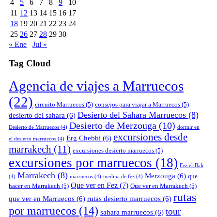
4
5
6
7
8
9
10
11
12
13
14
15
16
17
18
19
20
21
22
23
24
25
26
27
28
29
30
« Ene
Jul »
Tag Cloud
Agencia de viajes a Marruecos
(22)
circuito Marruecos
(5)
consejos para viajar a Marruecos
(5)
Desierto del Sahara Marruecos
(8)
desierto del sahara
(6)
Desierto de Merzouga
(10)
Desierto de Marruecos
(4)
dormir en
excursiones desde
Erg Chebbi
(6)
el desierto marruecos
(4)
marrakech
(11)
excursiones desierto marruecos
(5)
excursiones por marruecos
(18)
Fez el-Bali
Marrakech
(8)
Merzouga
(6)
que
(4)
marruecos
(4)
medina de fez
(4)
Que ver en Fez
(7)
hacer en Marrakech
(5)
Que ver en Marrakech
(5)
rutas
que ver en Marruecos
(6)
rutas desierto marruecos
(6)
por marruecos
(14)
tour
sahara marruecos
(6)