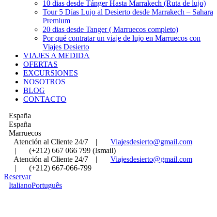
10 dias desde Tánger Hasta Marrakech (Ruta de lujo)
Tour 5 Días Lujo al Desierto desde Marrakech – Sahara
Premium
20 dias desde Tanger ( Marruecos completo)
Por qué contratar un viaje de lujo en Marruecos con
Viajes Desierto
VIAJES A MEDIDA
OFERTAS
EXCURSIONES
NOSOTROS
BLOG
CONTACTO
España
España
Marruecos
Atención al Cliente 24/7
|
Viajesdesierto@gmail.com
|
(+212) 667 066 799 (Ismail)
Atención al Cliente 24/7
|
Viajesdesierto@gmail.com
|
(+212) 667-066-799
Reservar
Italiano
Português