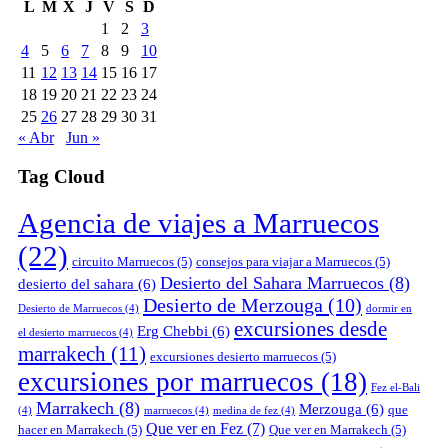
L
M
X
J
V
S
D
1
2
3
4
5
6
7
8
9
10
11
12
13
14
15
16
17
18
19
20
21
22
23
24
25
26
27
28
29
30
31
« Abr
Jun »
Tag Cloud
Agencia de viajes a Marruecos
(22)
circuito Marruecos
(5)
consejos para viajar a Marruecos
(5)
Desierto del Sahara Marruecos
(8)
desierto del sahara
(6)
Desierto de Merzouga
(10)
Desierto de Marruecos
(4)
dormir en
excursiones desde
Erg Chebbi
(6)
el desierto marruecos
(4)
marrakech
(11)
excursiones desierto marruecos
(5)
excursiones por marruecos
(18)
Fez el-Bali
Marrakech
(8)
Merzouga
(6)
que
(4)
marruecos
(4)
medina de fez
(4)
Que ver en Fez
(7)
hacer en Marrakech
(5)
Que ver en Marrakech
(5)