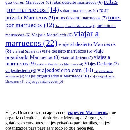
rutas
que ver en Marruecos
(6)
rutas desierto marruecos
(6)
por marruecos
(14)
tour
sahara marruecos
(6)
tours
privado Marruecos
(9)
tours desierto marruecos
(7)
por marruecos
(12)
turismo en
Tours privados Marruecos
(4)
viajar a
marruecos
(6)
Viajar a Marrakech
(6)
marruecos
(22)
viaje al desierto Marruecos
(8)
viaje
viaje desierto marruecos
(6)
viaje al Sahara
(5)
viajes a
organizado Marruecos
(8)
viajes al desierto
(5)
marruecos
(9)
Viajes Desierto
(7)
viajes a Medida por Marruecos
(4)
viajesdesierto.com
(10)
viajesdesierto
(6)
viajes desierto
viajes organizados a Marruecos
(6)
marruecos
(4)
viajes organizados
viajes por marruecos
(5)
Marruecos
(4)
Viajes Desierto es una agencia de
viajes en Marruecos
, que
organiza circuitos al desierto de Merzouga, Zagora, visitas
guiadas, excursiones, viajes privados para familias, viajes
organizados para parejas y todo lo que necesites.