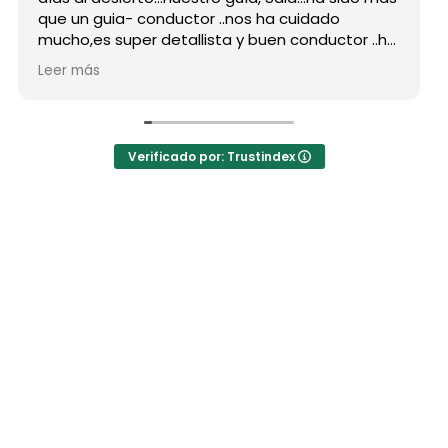
que un guia- conductor ..nos ha cuidado
mucho,es super detallista y buen conductor ..ha
estado atento a todas nuestras peticiones y
Leer más
nos ha enseñado muchos lugares
inolvidables...Muy Buen Profesional y mejor
persona..Gracias Said.
En cuanto a la agencia,..súper agradecida a Mila
Verificado por: Trustindex
por sus atenciones..y por sus recomendaciones
..