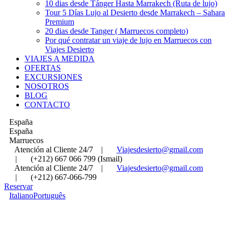
10 dias desde Tánger Hasta Marrakech (Ruta de lujo)
Tour 5 Días Lujo al Desierto desde Marrakech – Sahara
Premium
20 dias desde Tanger ( Marruecos completo)
Por qué contratar un viaje de lujo en Marruecos con
Viajes Desierto
VIAJES A MEDIDA
OFERTAS
EXCURSIONES
NOSOTROS
BLOG
CONTACTO
España
España
Marruecos
Atención al Cliente 24/7
|
Viajesdesierto@gmail.com
|
(+212) 667 066 799 (Ismail)
Atención al Cliente 24/7
|
Viajesdesierto@gmail.com
|
(+212) 667-066-799
Reservar
Italiano
Português