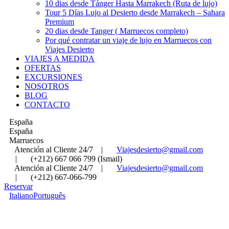
10 dias desde Tánger Hasta Marrakech (Ruta de lujo)
Tour 5 Días Lujo al Desierto desde Marrakech – Sahara
Premium
20 dias desde Tanger ( Marruecos completo)
Por qué contratar un viaje de lujo en Marruecos con
Viajes Desierto
VIAJES A MEDIDA
OFERTAS
EXCURSIONES
NOSOTROS
BLOG
CONTACTO
España
España
Marruecos
Atención al Cliente 24/7
|
Viajesdesierto@gmail.com
|
(+212) 667 066 799 (Ismail)
Atención al Cliente 24/7
|
Viajesdesierto@gmail.com
|
(+212) 667-066-799
Reservar
Italiano
Português