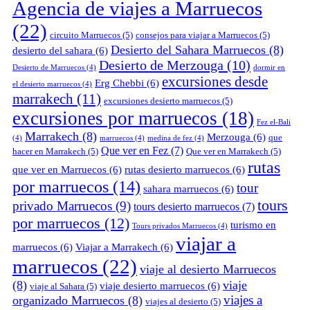
Agencia de viajes a Marruecos
(22)
circuito Marruecos
(5)
consejos para viajar a Marruecos
(5)
Desierto del Sahara Marruecos
(8)
desierto del sahara
(6)
Desierto de Merzouga
(10)
Desierto de Marruecos
(4)
dormir en
excursiones desde
Erg Chebbi
(6)
el desierto marruecos
(4)
marrakech
(11)
excursiones desierto marruecos
(5)
excursiones por marruecos
(18)
Fez el-Bali
Marrakech
(8)
Merzouga
(6)
que
(4)
marruecos
(4)
medina de fez
(4)
Que ver en Fez
(7)
hacer en Marrakech
(5)
Que ver en Marrakech
(5)
rutas
que ver en Marruecos
(6)
rutas desierto marruecos
(6)
por marruecos
(14)
tour
sahara marruecos
(6)
tours
privado Marruecos
(9)
tours desierto marruecos
(7)
por marruecos
(12)
turismo en
Tours privados Marruecos
(4)
viajar a
marruecos
(6)
Viajar a Marrakech
(6)
marruecos
(22)
viaje al desierto Marruecos
(8)
viaje
viaje desierto marruecos
(6)
viaje al Sahara
(5)
viajes a
organizado Marruecos
(8)
viajes al desierto
(5)