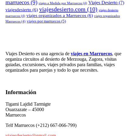
marruecos
(9)
Viajes Desierto
(7)
viajes a Medida por Marruecos
(4)
viajesdesierto.com
(10)
viajesdesierto
(6)
viajes desierto
viajes organizados a Marruecos
(6)
marruecos
(4)
viajes organizados
viajes por marruecos
(5)
Marruecos
(4)
Viajes Desierto es una agencia de
viajes en Marruecos
, que
organiza circuitos al desierto de Merzouga, Zagora, visitas
guiadas, excursiones, viajes privados para familias, viajes
organizados para parejas y todo lo que necesites.
Información
Tigami Lajdid Tarmigte
Ouarzazate – 45000
Marruecos
Telf Marruecos (+212) 667-066-799)
viajesdesierto@gmail.com