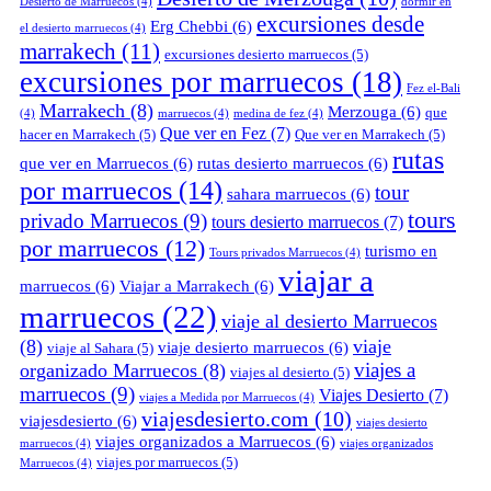
Desierto de Marruecos
(4)
dormir en
excursiones desde
Erg Chebbi
(6)
el desierto marruecos
(4)
marrakech
(11)
excursiones desierto marruecos
(5)
excursiones por marruecos
(18)
Fez el-Bali
Marrakech
(8)
Merzouga
(6)
que
(4)
marruecos
(4)
medina de fez
(4)
Que ver en Fez
(7)
hacer en Marrakech
(5)
Que ver en Marrakech
(5)
rutas
que ver en Marruecos
(6)
rutas desierto marruecos
(6)
por marruecos
(14)
tour
sahara marruecos
(6)
tours
privado Marruecos
(9)
tours desierto marruecos
(7)
por marruecos
(12)
turismo en
Tours privados Marruecos
(4)
viajar a
marruecos
(6)
Viajar a Marrakech
(6)
marruecos
(22)
viaje al desierto Marruecos
(8)
viaje
viaje desierto marruecos
(6)
viaje al Sahara
(5)
viajes a
organizado Marruecos
(8)
viajes al desierto
(5)
marruecos
(9)
Viajes Desierto
(7)
viajes a Medida por Marruecos
(4)
viajesdesierto.com
(10)
viajesdesierto
(6)
viajes desierto
viajes organizados a Marruecos
(6)
marruecos
(4)
viajes organizados
viajes por marruecos
(5)
Marruecos
(4)