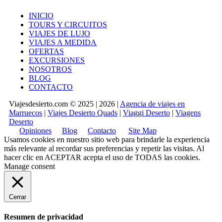
INICIO
TOURS Y CIRCUITOS
VIAJES DE LUJO
VIAJES A MEDIDA
OFERTAS
EXCURSIONES
NOSOTROS
BLOG
CONTACTO
Viajesdesierto.com © 2025 | 2026 |
Agencia de viajes en
Marruecos
|
Viajes Desierto Quads
|
Viaggi Deserto
|
Viagens
Deserto
Opiniones
Blog
Contacto
Site Map
Usamos cookies en nuestro sitio web para brindarle la experiencia
más relevante al recordar sus preferencias y repetir las visitas. Al
hacer clic en
ACEPTAR
acepta el uso de TODAS las cookies.
Manage consent
Cerrar
Resumen de privacidad