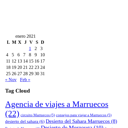
enero 2021
L
M
X
J
V
S
D
1
2
3
4
5
6
7
8
9
10
11
12
13
14
15
16
17
18
19
20
21
22
23
24
25
26
27
28
29
30
31
« Nov
Feb »
Tag Cloud
Agencia de viajes a Marruecos
(22)
circuito Marruecos
(5)
consejos para viajar a Marruecos
(5)
Desierto del Sahara Marruecos
(8)
desierto del sahara
(6)
Desierto de Merzouga
(10)