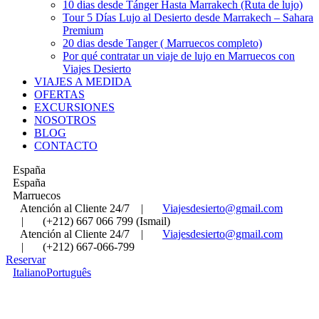
10 dias desde Tánger Hasta Marrakech (Ruta de lujo)
Tour 5 Días Lujo al Desierto desde Marrakech – Sahara
Premium
20 dias desde Tanger ( Marruecos completo)
Por qué contratar un viaje de lujo en Marruecos con
Viajes Desierto
VIAJES A MEDIDA
OFERTAS
EXCURSIONES
NOSOTROS
BLOG
CONTACTO
España
España
Marruecos
Atención al Cliente 24/7
|
Viajesdesierto@gmail.com
|
(+212) 667 066 799 (Ismail)
Atención al Cliente 24/7
|
Viajesdesierto@gmail.com
|
(+212) 667-066-799
Reservar
Italiano
Português