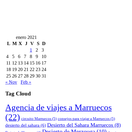
enero 2021
L
M
X
J
V
S
D
1
2
3
4
5
6
7
8
9
10
11
12
13
14
15
16
17
18
19
20
21
22
23
24
25
26
27
28
29
30
31
« Nov
Feb »
Tag Cloud
Agencia de viajes a Marruecos
(22)
circuito Marruecos
(5)
consejos para viajar a Marruecos
(5)
Desierto del Sahara Marruecos
(8)
desierto del sahara
(6)
Desierto de Merzouga
(10)