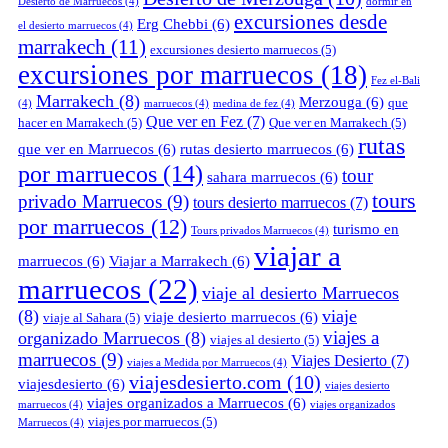
Desierto de Marruecos
(4)
dormir en
excursiones desde
Erg Chebbi
(6)
el desierto marruecos
(4)
marrakech
(11)
excursiones desierto marruecos
(5)
excursiones por marruecos
(18)
Fez el-Bali
Marrakech
(8)
Merzouga
(6)
que
(4)
marruecos
(4)
medina de fez
(4)
Que ver en Fez
(7)
hacer en Marrakech
(5)
Que ver en Marrakech
(5)
rutas
que ver en Marruecos
(6)
rutas desierto marruecos
(6)
por marruecos
(14)
tour
sahara marruecos
(6)
tours
privado Marruecos
(9)
tours desierto marruecos
(7)
por marruecos
(12)
turismo en
Tours privados Marruecos
(4)
viajar a
marruecos
(6)
Viajar a Marrakech
(6)
marruecos
(22)
viaje al desierto Marruecos
(8)
viaje
viaje desierto marruecos
(6)
viaje al Sahara
(5)
viajes a
organizado Marruecos
(8)
viajes al desierto
(5)
marruecos
(9)
Viajes Desierto
(7)
viajes a Medida por Marruecos
(4)
viajesdesierto.com
(10)
viajesdesierto
(6)
viajes desierto
viajes organizados a Marruecos
(6)
marruecos
(4)
viajes organizados
viajes por marruecos
(5)
Marruecos
(4)