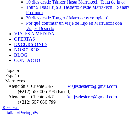
10 dias desde Tánger Hasta Marrakech (Ruta de lujo)
Tour 5 Días Lujo al Desierto desde Marrakech – Sahara
Premium
20 dias desde Tanger ( Marruecos completo)
Por qué contratar un viaje de lujo en Marruecos con
Viajes Desierto
VIAJES A MEDIDA
OFERTAS
EXCURSIONES
NOSOTROS
BLOG
CONTACTO
España
España
Marruecos
Atención al Cliente 24/7
|
Viajesdesierto@gmail.com
|
(+212) 667 066 799 (Ismail)
Atención al Cliente 24/7
|
Viajesdesierto@gmail.com
|
(+212) 667-066-799
Reservar
Italiano
Português