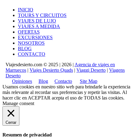
INICIO
TOURS Y CIRCUITOS
VIAJES DE LUJO
VIAJES A MEDIDA
OFERTAS
EXCURSIONES
NOSOTROS
BLOG
CONTACTO
Viajesdesierto.com © 2025 | 2026 |
Agencia de viajes en
Marruecos
|
Viajes Desierto Quads
|
Viaggi Deserto
|
Viagens
Deserto
Opiniones
Blog
Contacto
Site Map
Usamos cookies en nuestro sitio web para brindarle la experiencia
más relevante al recordar sus preferencias y repetir las visitas. Al
hacer clic en
ACEPTAR
acepta el uso de TODAS las cookies.
Manage consent
Cerrar
Resumen de privacidad