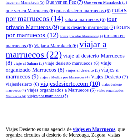
Que ver en Fez
(7)
hacer en Marrakech
(5)
Que ver en Marrakech
(5)
rutas
que ver en Marruecos
(6)
rutas desierto marruecos
(6)
por marruecos
(14)
tour
sahara marruecos
(6)
tours
privado Marruecos
(9)
tours desierto marruecos
(7)
por marruecos
(12)
turismo en
Tours privados Marruecos
(4)
viajar a
marruecos
(6)
Viajar a Marrakech
(6)
marruecos
(22)
viaje al desierto Marruecos
(8)
viaje
viaje desierto marruecos
(6)
viaje al Sahara
(5)
viajes a
organizado Marruecos
(8)
viajes al desierto
(5)
marruecos
(9)
Viajes Desierto
(7)
viajes a Medida por Marruecos
(4)
viajesdesierto.com
(10)
viajesdesierto
(6)
viajes desierto
viajes organizados a Marruecos
(6)
marruecos
(4)
viajes organizados
viajes por marruecos
(5)
Marruecos
(4)
Viajes Desierto es una agencia de
viajes en Marruecos
, que
organiza circuitos al desierto de Merzouga, Zagora, visitas