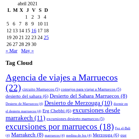
abril 2021
L
M
X
J
V
S
D
1
2
3
4
5
6
7
8
9
10
11
12
13
14
15
16
17
18
19
20
21
22
23
24
25
26
27
28
29
30
« Mar
May »
Tag Cloud
Agencia de viajes a Marruecos
(22)
circuito Marruecos
(5)
consejos para viajar a Marruecos
(5)
Desierto del Sahara Marruecos
(8)
desierto del sahara
(6)
Desierto de Merzouga
(10)
Desierto de Marruecos
(4)
dormir en
excursiones desde
Erg Chebbi
(6)
el desierto marruecos
(4)
marrakech
(11)
excursiones desierto marruecos
(5)
excursiones por marruecos
(18)
Fez el-Bali
Marrakech
(8)
Merzouga
(6)
que
(4)
marruecos
(4)
medina de fez
(4)