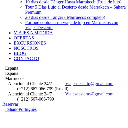
10 dias desde Tánger Hasta Marrakech (Ruta de lujo)
Tour 5 Días Lujo al Desierto desde Marrakech – Sahara
Premium
20 dias desde Tanger ( Marruecos completo)
Por qué contratar un viaje de lujo en Marruecos con
Viajes Desierto
VIAJES A MEDIDA
OFERTAS
EXCURSIONES
NOSOTROS
BLOG
CONTACTO
España
España
Marruecos
Atención al Cliente 24/7
|
Viajesdesierto@gmail.com
|
(+212) 667 066 799 (Ismail)
Atención al Cliente 24/7
|
Viajesdesierto@gmail.com
|
(+212) 667-066-799
Reservar
Italiano
Português