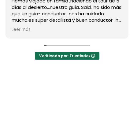
Hemos viajado en famila ,haciendo el tour de 5
días al desierto...nuestro guía, Said...ha sido más
que un guia- conductor ..nos ha cuidado
mucho,es super detallista y buen conductor ..ha
estado atento a todas nuestras peticiones y
Leer más
nos ha enseñado muchos lugares
inolvidables...Muy Buen Profesional y mejor
persona..Gracias Said.
En cuanto a la agencia,..súper agradecida a Mila
Verificado por: Trustindex
por sus atenciones..y por sus recomendaciones
..