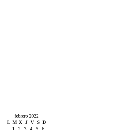
febrero 2022
L
M
X
J
V
S
D
1
2
3
4
5
6