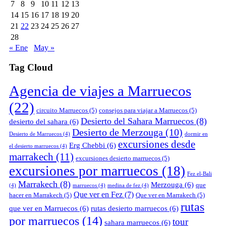
7
8
9
10
11
12
13
14
15
16
17
18
19
20
21
22
23
24
25
26
27
28
« Ene
May »
Tag Cloud
Agencia de viajes a Marruecos
(22)
circuito Marruecos
(5)
consejos para viajar a Marruecos
(5)
Desierto del Sahara Marruecos
(8)
desierto del sahara
(6)
Desierto de Merzouga
(10)
Desierto de Marruecos
(4)
dormir en
excursiones desde
Erg Chebbi
(6)
el desierto marruecos
(4)
marrakech
(11)
excursiones desierto marruecos
(5)
excursiones por marruecos
(18)
Fez el-Bali
Marrakech
(8)
Merzouga
(6)
que
(4)
marruecos
(4)
medina de fez
(4)
Que ver en Fez
(7)
hacer en Marrakech
(5)
Que ver en Marrakech
(5)
rutas
que ver en Marruecos
(6)
rutas desierto marruecos
(6)
por marruecos
(14)
tour
sahara marruecos
(6)