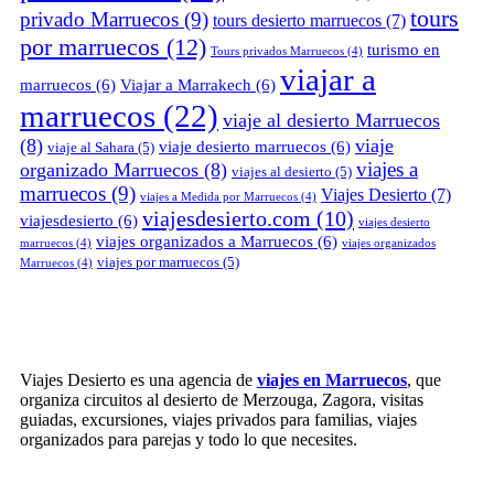
tours
privado Marruecos
(9)
tours desierto marruecos
(7)
por marruecos
(12)
turismo en
Tours privados Marruecos
(4)
viajar a
marruecos
(6)
Viajar a Marrakech
(6)
marruecos
(22)
viaje al desierto Marruecos
(8)
viaje
viaje desierto marruecos
(6)
viaje al Sahara
(5)
viajes a
organizado Marruecos
(8)
viajes al desierto
(5)
marruecos
(9)
Viajes Desierto
(7)
viajes a Medida por Marruecos
(4)
viajesdesierto.com
(10)
viajesdesierto
(6)
viajes desierto
viajes organizados a Marruecos
(6)
marruecos
(4)
viajes organizados
viajes por marruecos
(5)
Marruecos
(4)
Viajes Desierto es una agencia de
viajes en Marruecos
, que
organiza circuitos al desierto de Merzouga, Zagora, visitas
guiadas, excursiones, viajes privados para familias, viajes
organizados para parejas y todo lo que necesites.