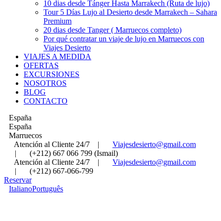
10 dias desde Tánger Hasta Marrakech (Ruta de lujo)
Tour 5 Días Lujo al Desierto desde Marrakech – Sahara
Premium
20 dias desde Tanger ( Marruecos completo)
Por qué contratar un viaje de lujo en Marruecos con
Viajes Desierto
VIAJES A MEDIDA
OFERTAS
EXCURSIONES
NOSOTROS
BLOG
CONTACTO
España
España
Marruecos
Atención al Cliente 24/7
|
Viajesdesierto@gmail.com
|
(+212) 667 066 799 (Ismail)
Atención al Cliente 24/7
|
Viajesdesierto@gmail.com
|
(+212) 667-066-799
Reservar
Italiano
Português