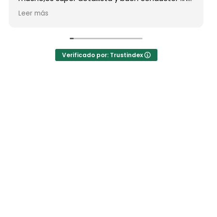
estado atento a todas nuestras peticiones y
Leer más
nos ha enseñado muchos lugares
inolvidables...Muy Buen Profesional y mejor
persona..Gracias Said.
En cuanto a la agencia,..súper agradecida a Mila
Verificado por: Trustindex
por sus atenciones..y por sus recomendaciones
..