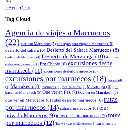
30
« Ago
Oct »
Tag Cloud
Agencia de viajes a Marruecos
(22)
circuito Marruecos
(5)
consejos para viajar a Marruecos
(5)
Desierto del Sahara Marruecos
(8)
desierto del sahara
(6)
Desierto de Merzouga
(10)
Desierto de Marruecos
(4)
dormir en
excursiones desde
Erg Chebbi
(6)
el desierto marruecos
(4)
marrakech
(11)
excursiones desierto marruecos
(5)
excursiones por marruecos
(18)
Fez el-Bali
Marrakech
(8)
Merzouga
(6)
que
(4)
marruecos
(4)
medina de fez
(4)
Que ver en Fez
(7)
hacer en Marrakech
(5)
Que ver en Marrakech
(5)
rutas
que ver en Marruecos
(6)
rutas desierto marruecos
(6)
por marruecos
(14)
tour
sahara marruecos
(6)
tours
privado Marruecos
(9)
tours desierto marruecos
(7)
por marruecos
(12)
turismo en
Tours privados Marruecos
(4)