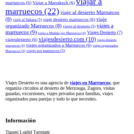
viajar a
marruecos
(6)
Viajar a Marrakech
(6)
marruecos
(22)
viaje al desierto Marruecos
(8)
viaje
viaje desierto marruecos
(6)
viaje al Sahara
(5)
viajes a
organizado Marruecos
(8)
viajes al desierto
(5)
marruecos
(9)
Viajes Desierto
(7)
viajes a Medida por Marruecos
(4)
viajesdesierto.com
(10)
viajesdesierto
(6)
viajes desierto
viajes organizados a Marruecos
(6)
marruecos
(4)
viajes organizados
viajes por marruecos
(5)
Marruecos
(4)
Viajes Desierto es una agencia de
viajes en Marruecos
, que
organiza circuitos al desierto de Merzouga, Zagora, visitas
guiadas, excursiones, viajes privados para familias, viajes
organizados para parejas y todo lo que necesites.
Información
Tigami Lajdid Tarmigte