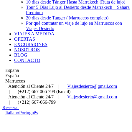
10 dias desde Tánger Hasta Marrakech (Ruta de lujo)
Tour 5 Días Lujo al Desierto desde Marrakech – Sahara
Premium
20 dias desde Tanger ( Marruecos completo)
Por qué contratar un viaje de lujo en Marruecos con
Viajes Desierto
VIAJES A MEDIDA
OFERTAS
EXCURSIONES
NOSOTROS
BLOG
CONTACTO
España
España
Marruecos
Atención al Cliente 24/7
|
Viajesdesierto@gmail.com
|
(+212) 667 066 799 (Ismail)
Atención al Cliente 24/7
|
Viajesdesierto@gmail.com
|
(+212) 667-066-799
Reservar
Italiano
Português