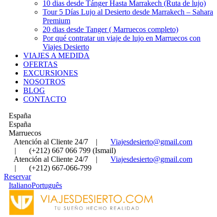
10 dias desde Tánger Hasta Marrakech (Ruta de lujo)
Tour 5 Días Lujo al Desierto desde Marrakech – Sahara
Premium
20 dias desde Tanger ( Marruecos completo)
Por qué contratar un viaje de lujo en Marruecos con
Viajes Desierto
VIAJES A MEDIDA
OFERTAS
EXCURSIONES
NOSOTROS
BLOG
CONTACTO
España
España
Marruecos
Atención al Cliente 24/7
|
Viajesdesierto@gmail.com
|
(+212) 667 066 799 (Ismail)
Atención al Cliente 24/7
|
Viajesdesierto@gmail.com
|
(+212) 667-066-799
Reservar
Italiano
Português