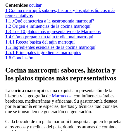
Contenidos
ocultar
1
Cocina marroquí: sabores, historia y los platos típicos más
representativos
1.1
¿Qué caracteriza a la gastronomía marroquí?
1.2
Origen e influencias de la cocina marroquí
1.3
Los 10 platos más representativos de Marruecos
1.4
Cómo preparar un tajín tradicional marroquí
1.4.1
Receta básica del tajín marroquí
1.5
Ingredientes esenciales de la cocina marroquí
1.5.1
Principales ingredientes marroquíes
1.6
Conclusión
Cocina marroquí: sabores, historia y
los platos típicos más representativos
La
cocina marroquí
es una exquisita representación de la
historia y la geografía de
Marruecos
, con influencias árabes,
bereberes, mediterráneas y africanas. Su gastronomía destaca
por la armonía entre especias, hierbas y técnicas tradicionales
que se transmiten de generación en generación.
Cada bocado de un plato marroquí transporta a quien lo prueba
a los zocos y medinas del país, donde los aromas de comino,