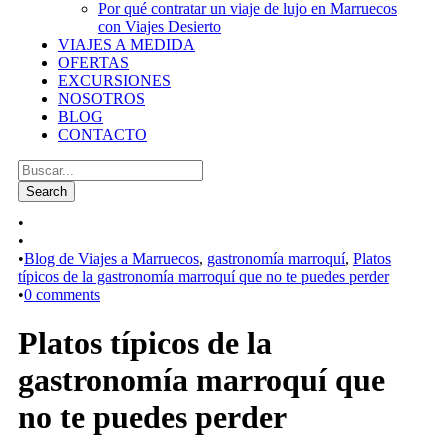
Por qué contratar un viaje de lujo en Marruecos
con Viajes Desierto
VIAJES A MEDIDA
OFERTAS
EXCURSIONES
NOSOTROS
BLOG
CONTACTO
•
•
•
Blog de Viajes a Marruecos
,
gastronomía marroquí
,
Platos
típicos de la gastronomía marroquí que no te puedes perder
•
0 comments
Platos típicos de la
gastronomía marroquí que
no te puedes perder