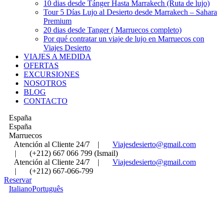
10 dias desde Tánger Hasta Marrakech (Ruta de lujo)
Tour 5 Días Lujo al Desierto desde Marrakech – Sahara
Premium
20 dias desde Tanger ( Marruecos completo)
Por qué contratar un viaje de lujo en Marruecos con
Viajes Desierto
VIAJES A MEDIDA
OFERTAS
EXCURSIONES
NOSOTROS
BLOG
CONTACTO
España
España
Marruecos
Atención al Cliente 24/7
|
Viajesdesierto@gmail.com
|
(+212) 667 066 799 (Ismail)
Atención al Cliente 24/7
|
Viajesdesierto@gmail.com
|
(+212) 667-066-799
Reservar
Italiano
Português