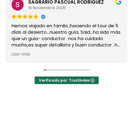
SAGRARIO PASCUAL RODRIGUEZ
M
16 Noviembre 2025
15
 viajado en famila ,haciendo el tour de 5
Hicimos e
al desierto...nuestro guía, Said...ha sido más
grupo de
n guia- conductor ..nos ha cuidado
para sie
,es super detallista y buen conductor ..ha
Desde mi 
o atento a todas nuestras peticiones y
reserva,
más
Leer más
señado muchos lugares
como por
idables...Muy Buen Profesional y mejor
antes de
na..Gracias Said.
todas mi
anto a la agencia,..súper agradecida a Mila
La organ
Verificado por: Trustindex
hoteles 
a hotel N
auténtic
las jaimas
El desayu
precio n
los bueno
Mohamed 
estaba in