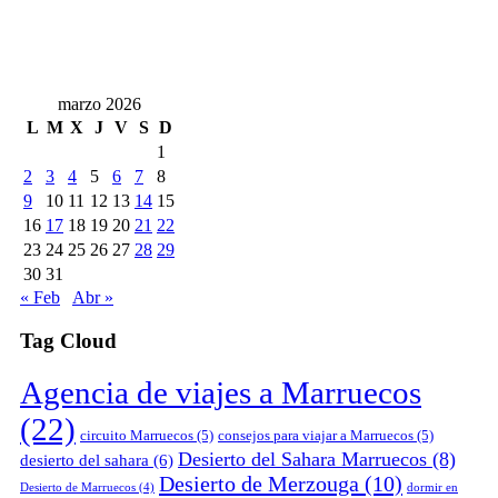
marzo 2026
L
M
X
J
V
S
D
1
2
3
4
5
6
7
8
9
10
11
12
13
14
15
16
17
18
19
20
21
22
23
24
25
26
27
28
29
30
31
« Feb
Abr »
Tag Cloud
Agencia de viajes a Marruecos
(22)
circuito Marruecos
(5)
consejos para viajar a Marruecos
(5)
Desierto del Sahara Marruecos
(8)
desierto del sahara
(6)
Desierto de Merzouga
(10)
Desierto de Marruecos
(4)
dormir en