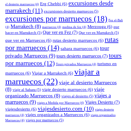
excursiones desde
Erg Chebbi
(6)
el desierto marruecos
(4)
marrakech
(11)
excursiones desierto marruecos
(5)
excursiones por marruecos
(18)
Fez el-Bali
Marrakech
(8)
Merzouga
(6)
que
(4)
marruecos
(4)
medina de fez
(4)
Que ver en Fez
(7)
hacer en Marrakech
(5)
Que ver en Marrakech
(5)
rutas
que ver en Marruecos
(6)
rutas desierto marruecos
(6)
por marruecos
(14)
tour
sahara marruecos
(6)
tours
privado Marruecos
(9)
tours desierto marruecos
(7)
por marruecos
(12)
turismo en
Tours privados Marruecos
(4)
viajar a
marruecos
(6)
Viajar a Marrakech
(6)
marruecos
(22)
viaje al desierto Marruecos
(8)
viaje
viaje desierto marruecos
(6)
viaje al Sahara
(5)
viajes a
organizado Marruecos
(8)
viajes al desierto
(5)
marruecos
(9)
Viajes Desierto
(7)
viajes a Medida por Marruecos
(4)
viajesdesierto.com
(10)
viajesdesierto
(6)
viajes desierto
viajes organizados a Marruecos
(6)
marruecos
(4)
viajes organizados
viajes por marruecos
(5)
Marruecos
(4)