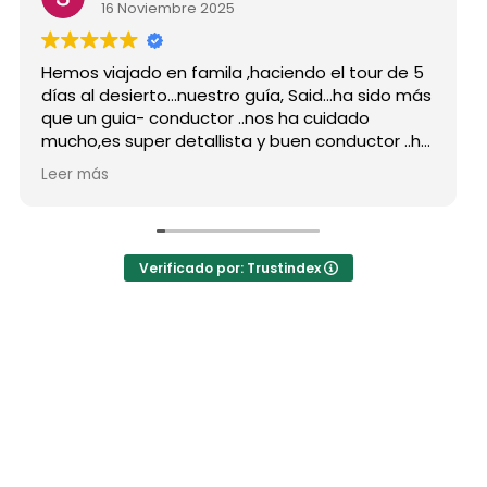
16 Noviembre 2025
mos viajado en famila ,haciendo el tour de 5
Hicimo
as al desierto...nuestro guía, Said...ha sido más
grupo
e un guia- conductor ..nos ha cuidado
para 
cho,es super detallista y buen conductor ..ha
Desde 
tado atento a todas nuestras peticiones y
reser
er más
Leer 
 ha enseñado muchos lugares
como 
olvidables...Muy Buen Profesional y mejor
antes
rsona..Gracias Said.
todas
 cuanto a la agencia,..súper agradecida a Mila
La or
Verificado por: Trustindex
r sus recomendaciones
hotel
a hot
autén
las ja
El des
preci
los b
Moham
estaba
Moham