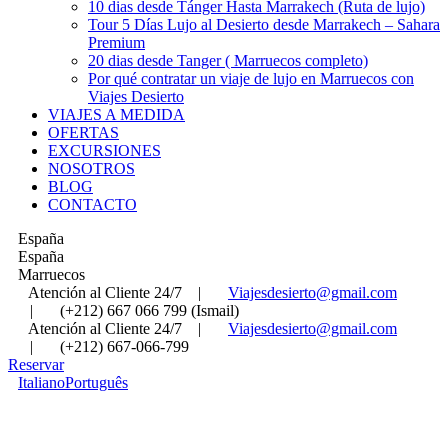
10 dias desde Tánger Hasta Marrakech (Ruta de lujo)
Tour 5 Días Lujo al Desierto desde Marrakech – Sahara
Premium
20 dias desde Tanger ( Marruecos completo)
Por qué contratar un viaje de lujo en Marruecos con
Viajes Desierto
VIAJES A MEDIDA
OFERTAS
EXCURSIONES
NOSOTROS
BLOG
CONTACTO
España
España
Marruecos
Atención al Cliente 24/7
|
Viajesdesierto@gmail.com
|
(+212) 667 066 799 (Ismail)
Atención al Cliente 24/7
|
Viajesdesierto@gmail.com
|
(+212) 667-066-799
Reservar
Italiano
Português