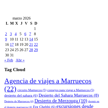
marzo 2026
L
M
X
J
V
S
D
1
2
3
4
5
6
7
8
9
10
11
12
13
14
15
16
17
18
19
20
21
22
23
24
25
26
27
28
29
30
31
« Feb
Abr »
Tag Cloud
Agencia de viajes a Marruecos
(22)
circuito Marruecos
(5)
consejos para viajar a Marruecos
(5)
Desierto del Sahara Marruecos
(8)
desierto del sahara
(6)
Desierto de Merzouga
(10)
Desierto de Marruecos
(4)
dormir en
excursiones desde
Erg Chebbi
(6)
el desierto marruecos
(4)