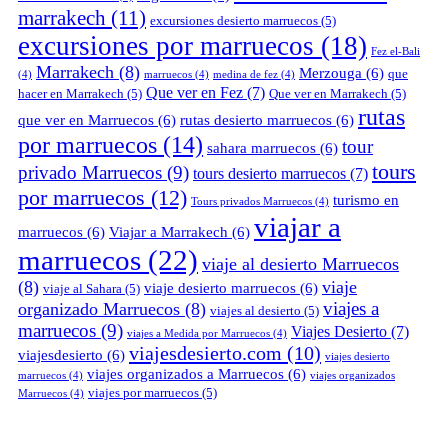
marrakech
(11)
excursiones desierto marruecos
(5)
excursiones por marruecos
(18)
Fez el-Bali
Marrakech
(8)
Merzouga
(6)
que
(4)
marruecos
(4)
medina de fez
(4)
Que ver en Fez
(7)
hacer en Marrakech
(5)
Que ver en Marrakech
(5)
rutas
que ver en Marruecos
(6)
rutas desierto marruecos
(6)
por marruecos
(14)
tour
sahara marruecos
(6)
tours
privado Marruecos
(9)
tours desierto marruecos
(7)
por marruecos
(12)
turismo en
Tours privados Marruecos
(4)
viajar a
marruecos
(6)
Viajar a Marrakech
(6)
marruecos
(22)
viaje al desierto Marruecos
(8)
viaje
viaje desierto marruecos
(6)
viaje al Sahara
(5)
viajes a
organizado Marruecos
(8)
viajes al desierto
(5)
marruecos
(9)
Viajes Desierto
(7)
viajes a Medida por Marruecos
(4)
viajesdesierto.com
(10)
viajesdesierto
(6)
viajes desierto
viajes organizados a Marruecos
(6)
marruecos
(4)
viajes organizados
viajes por marruecos
(5)
Marruecos
(4)