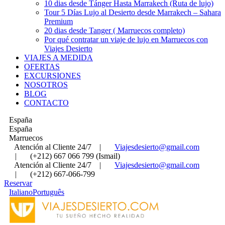
10 dias desde Tánger Hasta Marrakech (Ruta de lujo)
Tour 5 Días Lujo al Desierto desde Marrakech – Sahara
Premium
20 dias desde Tanger ( Marruecos completo)
Por qué contratar un viaje de lujo en Marruecos con
Viajes Desierto
VIAJES A MEDIDA
OFERTAS
EXCURSIONES
NOSOTROS
BLOG
CONTACTO
España
España
Marruecos
Atención al Cliente 24/7
|
Viajesdesierto@gmail.com
|
(+212) 667 066 799 (Ismail)
Atención al Cliente 24/7
|
Viajesdesierto@gmail.com
|
(+212) 667-066-799
Reservar
Italiano
Português