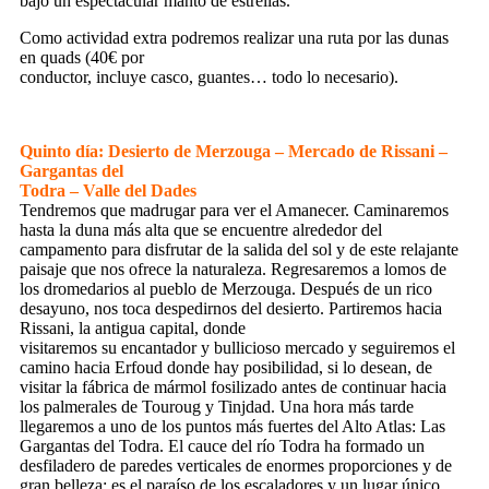
bajo un espectacular manto de estrellas.
Como actividad extra podremos realizar una ruta por las dunas
en quads (40€ por
conductor, incluye casco, guantes… todo lo necesario).
Quinto día: Desierto de Merzouga – Mercado de Rissani –
Gargantas del
Todra – Valle del Dades
Tendremos que madrugar para ver el Amanecer. Caminaremos
hasta la duna más alta que se encuentre alrededor del
campamento para disfrutar de la salida del sol y de este relajante
paisaje que nos ofrece la naturaleza. Regresaremos a lomos de
los dromedarios al pueblo de Merzouga. Después de un rico
desayuno, nos toca despedirnos del desierto. Partiremos hacia
Rissani, la antigua capital, donde
visitaremos su encantador y bullicioso mercado y seguiremos el
camino hacia Erfoud donde hay posibilidad, si lo desean, de
visitar la fábrica de mármol fosilizado antes de continuar hacia
los palmerales de Touroug y Tinjdad. Una hora más tarde
llegaremos a uno de los puntos más fuertes del Alto Atlas: Las
Gargantas del Todra. El cauce del río Todra ha formado un
desfiladero de paredes verticales de enormes proporciones y de
gran belleza; es el paraíso de los escaladores y un lugar único.