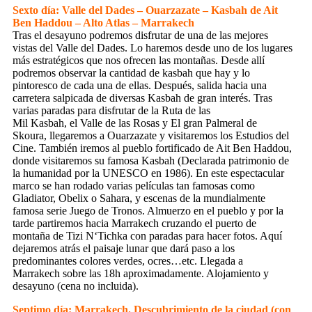
Sexto día: Valle del Dades – Ouarzazate – Kasbah de Ait
Ben Haddou – Alto
Atlas – Marrakech
Tras el desayuno podremos disfrutar de una de las mejores
vistas del Valle del Dades. Lo haremos desde uno de los lugares
más estratégicos que nos ofrecen las montañas. Desde allí
podremos observar la cantidad de kasbah que hay y lo
pintoresco de cada una de ellas. Después, salida hacia una
carretera salpicada de diversas Kasbah de gran interés. Tras
varias paradas para disfrutar de la Ruta de las
Mil Kasbah, el Valle de las Rosas y El gran Palmeral de
Skoura, llegaremos a Ouarzazate y visitaremos los Estudios del
Cine. También iremos al pueblo fortificado de Ait Ben Haddou,
donde visitaremos su famosa Kasbah (Declarada patrimonio de
la humanidad por la UNESCO en 1986). En este espectacular
marco se han rodado varias películas tan famosas como
Gladiator, Obelix o Sahara, y escenas de la mundialmente
famosa serie Juego de Tronos. Almuerzo en el pueblo y por la
tarde partiremos hacia Marrakech cruzando el puerto de
montaña de Tizi N‘Tichka con paradas para hacer fotos. Aquí
dejaremos atrás el paisaje lunar que dará paso a los
predominantes colores verdes, ocres…etc. Llegada a
Marrakech sobre las 18h aproximadamente. Alojamiento y
desayuno (cena no incluida).
Septimo día: Marrakech. Descubrimiento de la ciudad (con