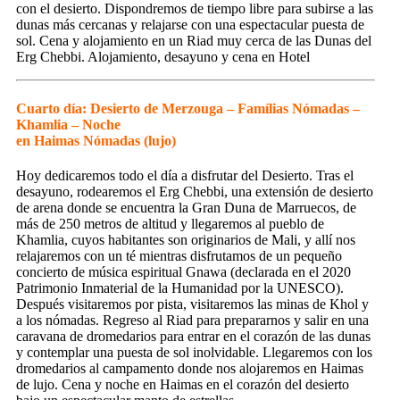
con el desierto. Dispondremos de tiempo libre para subirse a las
dunas más cercanas y relajarse con una espectacular puesta de
sol. Cena y alojamiento en un Riad muy cerca de las Dunas del
Erg Chebbi. Alojamiento, desayuno y cena en Hotel
Cuarto día: Desierto de Merzouga – Famílias Nómadas –
Khamlia – Noche
en Haimas Nómadas (lujo)
Hoy dedicaremos todo el día a disfrutar del Desierto. Tras el
desayuno, rodearemos el Erg Chebbi, una extensión de desierto
de arena donde se encuentra la Gran Duna de Marruecos, de
más de 250 metros de altitud y llegaremos al pueblo de
Khamlia, cuyos habitantes son originarios de Mali, y allí nos
relajaremos con un té mientras disfrutamos de un pequeño
concierto de música espiritual Gnawa (declarada en el 2020
Patrimonio Inmaterial de la Humanidad por la UNESCO).
Después visitaremos por pista, visitaremos las minas de Khol y
a los nómadas. Regreso al Riad para prepararnos y salir en una
caravana de dromedarios para entrar en el corazón de las dunas
y contemplar una puesta de sol inolvidable. Llegaremos con los
dromedarios al campamento donde nos alojaremos en Haimas
de lujo. Cena y noche en Haimas en el corazón del desierto