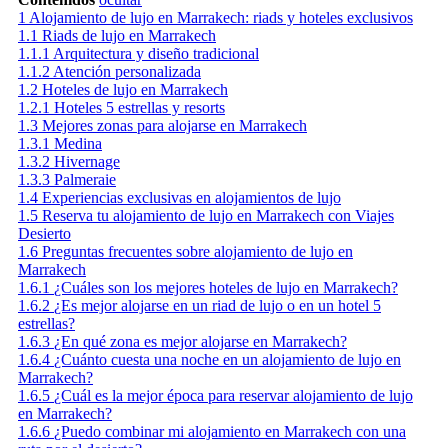
1
Alojamiento de lujo en Marrakech: riads y hoteles exclusivos
1.1
Riads de lujo en Marrakech
1.1.1
Arquitectura y diseño tradicional
1.1.2
Atención personalizada
1.2
Hoteles de lujo en Marrakech
1.2.1
Hoteles 5 estrellas y resorts
1.3
Mejores zonas para alojarse en Marrakech
1.3.1
Medina
1.3.2
Hivernage
1.3.3
Palmeraie
1.4
Experiencias exclusivas en alojamientos de lujo
1.5
Reserva tu alojamiento de lujo en Marrakech con Viajes
Desierto
1.6
Preguntas frecuentes sobre alojamiento de lujo en
Marrakech
1.6.1
¿Cuáles son los mejores hoteles de lujo en Marrakech?
1.6.2
¿Es mejor alojarse en un riad de lujo o en un hotel 5
estrellas?
1.6.3
¿En qué zona es mejor alojarse en Marrakech?
1.6.4
¿Cuánto cuesta una noche en un alojamiento de lujo en
Marrakech?
1.6.5
¿Cuál es la mejor época para reservar alojamiento de lujo
en Marrakech?
1.6.6
¿Puedo combinar mi alojamiento en Marrakech con una