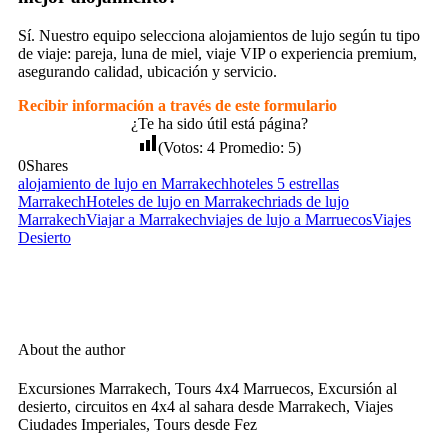
Sí. Nuestro equipo selecciona alojamientos de lujo según tu tipo
de viaje: pareja, luna de miel, viaje VIP o experiencia premium,
asegurando calidad, ubicación y servicio.
Recibir información a través de este formulario
¿Te ha sido útil está página?
(Votos:
4
Promedio:
5
)
0
Shares
alojamiento de lujo en Marrakech
hoteles 5 estrellas
Marrakech
Hoteles de lujo en Marrakech
riads de lujo
Marrakech
Viajar a Marrakech
viajes de lujo a Marruecos
Viajes
Desierto
About the author
Excursiones Marrakech, Tours 4x4 Marruecos, Excursión al
desierto, circuitos en 4x4 al sahara desde Marrakech, Viajes
Ciudades Imperiales, Tours desde Fez