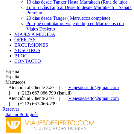
10 dias desde Tánger Hasta Marrakech (Ruta de lujo)
Tour 5 Días Lujo al Desierto desde Marrakech – Sahara
Premium
20 dias desde Tanger ( Marruecos completo)
Por qué contratar un viaje de lujo en Marruecos con
Viajes Desierto
VIAJES A MEDIDA
OFERTAS
EXCURSIONES
NOSOTROS
BLOG
CONTACTO
España
España
Marruecos
Atención al Cliente 24/7
|
Viajesdesierto@gmail.com
|
(+212) 667 066 799 (Ismail)
Atención al Cliente 24/7
|
Viajesdesierto@gmail.com
|
(+212) 667-066-799
Reservar
Italiano
Português