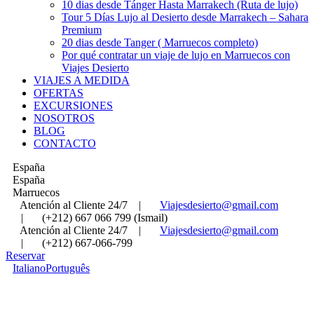
10 dias desde Tánger Hasta Marrakech (Ruta de lujo)
Tour 5 Días Lujo al Desierto desde Marrakech – Sahara
Premium
20 dias desde Tanger ( Marruecos completo)
Por qué contratar un viaje de lujo en Marruecos con
Viajes Desierto
VIAJES A MEDIDA
OFERTAS
EXCURSIONES
NOSOTROS
BLOG
CONTACTO
España
España
Marruecos
Atención al Cliente 24/7
|
Viajesdesierto@gmail.com
|
(+212) 667 066 799 (Ismail)
Atención al Cliente 24/7
|
Viajesdesierto@gmail.com
|
(+212) 667-066-799
Reservar
Italiano
Português