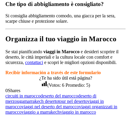
Che tipo di abbigliamento è consigliato?
Si consiglia abbigliamento comodo, una giacca per la sera,
scarpe chiuse e protezione solare.
Organizza il tuo viaggio in Marocco
Se stai pianificando
viaggi in Marocco
e desideri scoprire il
deserto, le città imperiali e la cultura locale con comfort e
sicurezza,
contattaci
e scopri le migliori opzioni disponibili.
Recibir información a través de este formulario
¿Te ha sido útil está página?
(Votos:
6
Promedio:
5
)
0
Shares
circuiti in marocco
deserto del marocco
deserto di
merzouga
marrakech deserto
tour nel deserto
viaggi in
marocco
viaggi nel deserto del marocco
viaggi organizzati in
marocco
viaggio a marrakech
viaggio in marocco