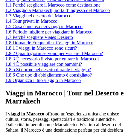
1.1
Perché scegliere il Marocco come destinazione
1.2
Viaggio a Marrakech, porta d’ingresso del Marocco
1.3
Viaggi nel deserto del Marocco
1.4
Tour privati in Marocco
1.5
Cosa è incluso nei viaggi in Marocco
1.6
Periodo migliore per viaggiare in Marocco
1.7
Perché scegliere Viajes Desierto
1.8
Domande Frequenti sui Viaggi in Marocco
1.8.1
I viaggi in Marocco sono sicuri?
1.8.2
Quanti giorni servono per visitare il Marocco?
1.8.3
È necessario il visto per entrare in Marocco?
1.8.4
È possibile viaggiare con bambini?
1.8.5
Si dorme nel deserto durante il viaggio?
1.8.6
Che tipo di abbigliamento è consigliato?
1.9
Organizza il tuo viaggio in Marocco
Viaggi in Marocco | Tour nel Deserto e
Marrakech
I
viaggi in Marocco
offrono un’esperienza unica che unisce
cultura, storia, paesaggi spettacolari e tradizioni autentiche.
Dalle città imperiali come Marrakech e Fès fino al deserto del
Sahara, il Marocco è una destinazione perfetta per chi desidera