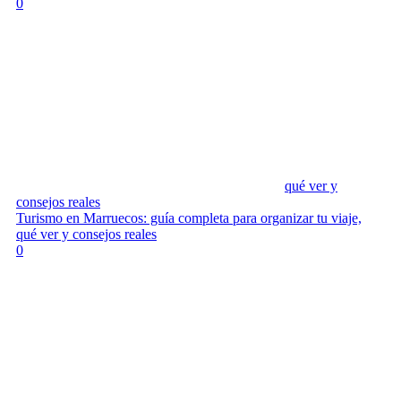
0
qué ver y
consejos reales
Turismo en Marruecos: guía completa para organizar tu viaje,
qué ver y consejos reales
0