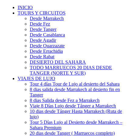
INICIO
TOURS Y CIRCUITOS
Desde Marrakech
Desde Fez
Desde Tanger
Desde Casablanca
Desde Agadir
Desde Ouarzazate
Desde Errachidia
Desde Rabat
DESIERTO DEL SAHARA
TODO MARRUECOS 20 DIAS DESDE
TANGER (NORTE Y SUR)
VIAJES DE LUJO
Tour 4 días Tour de Lujo al desierto del Sahara
8 dias salida desde Marrakech al desierto fin en
Tanger
8 dias Salida desde Fez a Marrakech
Viaje 8 Días Lujo desde Tánger a Marrakech
10 dias desde Tánger Hasta Marrakech (Ruta de
lujo)
Tour 5 Días Lujo al Desierto desde Marrakech –
Sahara Premium
20 dias desde Tanger ( Marruecos completo)