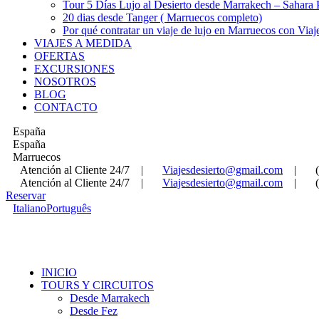
Tour 5 Días Lujo al Desierto desde Marrakech – Sahara
20 dias desde Tanger ( Marruecos completo)
Por qué contratar un viaje de lujo en Marruecos con Viaj
VIAJES A MEDIDA
OFERTAS
EXCURSIONES
NOSOTROS
BLOG
CONTACTO
España
España
Marruecos
Atención al Cliente 24/7
|
Viajesdesierto@gmail.com
|
Atención al Cliente 24/7
|
Viajesdesierto@gmail.com
|
Reservar
Italiano
Português
INICIO
TOURS Y CIRCUITOS
Desde Marrakech
Desde Fez