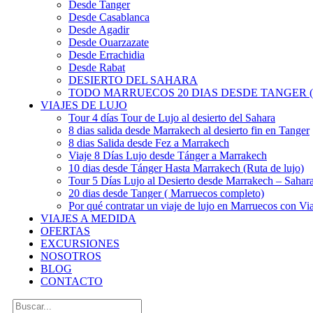
Desde Tanger
Desde Casablanca
Desde Agadir
Desde Ouarzazate
Desde Errachidia
Desde Rabat
DESIERTO DEL SAHARA
TODO MARRUECOS 20 DIAS DESDE TANGER (
VIAJES DE LUJO
Tour 4 días Tour de Lujo al desierto del Sahara
8 dias salida desde Marrakech al desierto fin en Tanger
8 dias Salida desde Fez a Marrakech
Viaje 8 Días Lujo desde Tánger a Marrakech
10 dias desde Tánger Hasta Marrakech (Ruta de lujo)
Tour 5 Días Lujo al Desierto desde Marrakech – Saha
20 dias desde Tanger ( Marruecos completo)
Por qué contratar un viaje de lujo en Marruecos con Via
VIAJES A MEDIDA
OFERTAS
EXCURSIONES
NOSOTROS
BLOG
CONTACTO