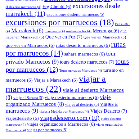
excursiones desde
Erg Chebbi
(6)
el desierto marruecos
(4)
marrakech
(11)
excursiones desierto marruecos
(5)
excursiones por marruecos
(18)
Fez el-Bali
Marrakech
(8)
Merzouga
(6)
que
(4)
marruecos
(4)
medina de fez
(4)
Que ver en Fez
(7)
hacer en Marrakech
(5)
Que ver en Marrakech
(5)
rutas
que ver en Marruecos
(6)
rutas desierto marruecos
(6)
por marruecos
(14)
tour
sahara marruecos
(6)
tours
privado Marruecos
(9)
tours desierto marruecos
(7)
por marruecos
(12)
turismo en
Tours privados Marruecos
(4)
viajar a
marruecos
(6)
Viajar a Marrakech
(6)
marruecos
(22)
viaje al desierto Marruecos
(8)
viaje
viaje desierto marruecos
(6)
viaje al Sahara
(5)
viajes a
organizado Marruecos
(8)
viajes al desierto
(5)
marruecos
(9)
Viajes Desierto
(7)
viajes a Medida por Marruecos
(4)
viajesdesierto.com
(10)
viajesdesierto
(6)
viajes desierto
viajes organizados a Marruecos
(6)
marruecos
(4)
viajes organizados
viajes por marruecos
(5)
Marruecos
(4)