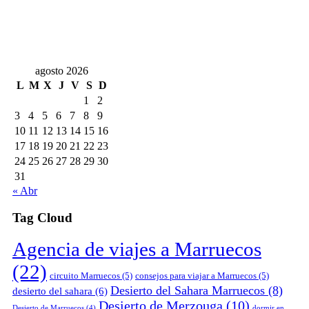
agosto 2026
L
M
X
J
V
S
D
1
2
3
4
5
6
7
8
9
10
11
12
13
14
15
16
17
18
19
20
21
22
23
24
25
26
27
28
29
30
31
« Abr
Tag Cloud
Agencia de viajes a Marruecos
(22)
circuito Marruecos
(5)
consejos para viajar a Marruecos
(5)
Desierto del Sahara Marruecos
(8)
desierto del sahara
(6)
Desierto de Merzouga
(10)
Desierto de Marruecos
(4)
dormir en