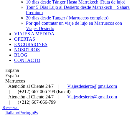
10 dias desde Tánger Hasta Marrakech (Ruta de lujo)
Tour 5 Días Lujo al Desierto desde Marrakech – Sahara
Premium
20 dias desde Tanger ( Marruecos completo)
Por qué contratar un viaje de lujo en Marruecos con
Viajes Desierto
VIAJES A MEDIDA
OFERTAS
EXCURSIONES
NOSOTROS
BLOG
CONTACTO
España
España
Marruecos
Atención al Cliente 24/7
|
Viajesdesierto@gmail.com
|
(+212) 667 066 799 (Ismail)
Atención al Cliente 24/7
|
Viajesdesierto@gmail.com
|
(+212) 667-066-799
Reservar
Italiano
Português