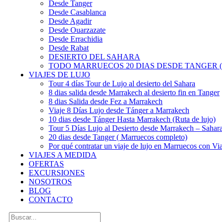
Desde Tanger
Desde Casablanca
Desde Agadir
Desde Ouarzazate
Desde Errachidia
Desde Rabat
DESIERTO DEL SAHARA
TODO MARRUECOS 20 DIAS DESDE TANGER (
VIAJES DE LUJO
Tour 4 días Tour de Lujo al desierto del Sahara
8 dias salida desde Marrakech al desierto fin en Tanger
8 dias Salida desde Fez a Marrakech
Viaje 8 Días Lujo desde Tánger a Marrakech
10 dias desde Tánger Hasta Marrakech (Ruta de lujo)
Tour 5 Días Lujo al Desierto desde Marrakech – Saha
20 dias desde Tanger ( Marruecos completo)
Por qué contratar un viaje de lujo en Marruecos con Via
VIAJES A MEDIDA
OFERTAS
EXCURSIONES
NOSOTROS
BLOG
CONTACTO