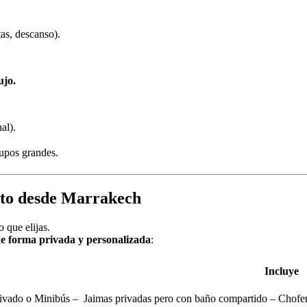
tas, descanso).
ujo.
al).
rupos grandes.
erto desde Marrakech
 que elijas.
e forma privada y personalizada
:
Incluye
ivado o Minibús – Jaimas privadas pero con baño compartido – Chofer