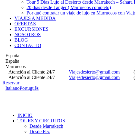
Tour 5 Días Lujo al Desierto desde Marrakech – Sahara
20 dias desde Tanger ( Marruecos completo)
Por qué contratar un viaje de lujo en Marruecos con Viaj
VIAJES A MEDIDA
OFERTAS
EXCURSIONES
NOSOTROS
BLOG
CONTACTO
España
España
Marruecos
Atención al Cliente 24/7
|
Viajesdesierto@gmail.com
|
Atención al Cliente 24/7
|
Viajesdesierto@gmail.com
|
Reservar
Italiano
Português
INICIO
TOURS Y CIRCUITOS
Desde Marrakech
Desde Fez