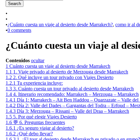
•
•
•
¿Cuánto cuesta un viaje al desierto desde Marrakech?
,
como ir al 
•
0 comments
¿Cuánto cuesta un viaje al des
Contenidos
ocultar
1
Cuánto cuesta un viaje al desierto desde Marrakech
1.1
1. Viaje privado al desierto de Merzouga desde Marrakech
1.2
2. Qué incluye un tour privado con Viajes Desierto
1.2.1
Tu experiencia incluye:
1.3
3. Cuánto cuesta un tour privado al desierto desde Marrakech
1.4
4. Itinerario recomendado: Marrakech – Merzouga – Marrakech
1.4.1
Día 1: Marrakech – Ait Ben Haddou – Ouarzazate – Valle del
1.4.2
Día 2: Valle del Dades – Gargantas del Todra – Erfoud – Mer
1.4.3
Día 3: Merzouga – Rissani – Valle del Draa – Marrakech
1.5
5. Por qué elegir Viajes Desierto
1.6
💬 6. Preguntas frecuentes
1.6.1
¿Es seguro viajar al desierto?
1.6.2
¿Qué debo llevar?
1.6.3
1. ¿El tour al desierto desde Marrakech es privado o en grupo?