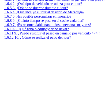
1.6.4
2. ¿Qué tipo de vehículo se utiliza para el tour?
1.6.5
3. ¿Dónde se duerme durante el tour?
1.6.6
4. ¿Qué incluye el tour al desierto de Merzouga?
1.6.7
5. ¿Es posible personalizar el itinerario?
1.6.8
6. ¿Cuánto tiempo se pasa en el coche cada día?
1.6.9
7. ¿Es recomendable para niños o personas mayores?
1.6.10
8. ¿Qué ropa o equipaje debo llevar?
1.6.11
9. ¿Puedo sustituir el paseo en camello por vehículo 4×4 ?
1.6.12
10. ¿Cómo se realiza el pago del tour?