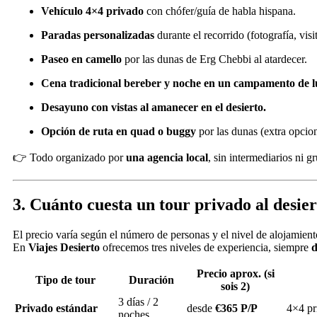
Vehículo 4×4 privado
con chófer/guía de habla hispana.
Paradas personalizadas
durante el recorrido (fotografía, visi
Paseo en camello
por las dunas de Erg Chebbi al atardecer.
Cena tradicional bereber y noche en un campamento de l
Desayuno con vistas al amanecer en el desierto.
Opción de ruta en quad o buggy
por las dunas (extra opcion
👉 Todo organizado por
una agencia local
, sin intermediarios ni g
3. Cuánto cuesta un tour privado al desi
El precio varía según el número de personas y el nivel de alojamiento
En
Viajes Desierto
ofrecemos tres niveles de experiencia, siempre
d
Precio aprox. (si
Tipo de tour
Duración
sois 2)
3 días / 2
Privado estándar
desde
€365 P/P
4×4 pr
noches