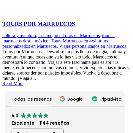
TOURS POR MARRUECOS
cultura y aventura
,
Los mejores Tours en Marruecos
,
tours a
marruecos desde méxico
,
Tours Marruecos en 4x4
,
tours
personalizados en Marruecos
,
Viajes personalizados en Marruecos
Tours por Marruecos – Descubre un país lleno de magia, cultura y
aventura Aunque creas que ya lo has visto todo, Marruecos te
demostrará lo contrario. Viajar a este fascinante país es abrir la
mente, enriquecerse con nuevas culturas, vivir experiencias únicas y
dejarse sorprender por paisajes imposibles. Vuelve a descubrir el
mundo: ¡Viaja a...
Read More
Todas las reseñas
Google
Tripadvisor
5.0
Excelente
1144 reseñas