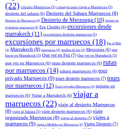
(22)
circuito Marruecos
(5)
consejos para viajar a Marruecos
(5)
Desierto del Sahara Marruecos
(8)
desierto del sahara
(6)
Desierto de Merzouga
(10)
Desierto de Marruecos
(4)
dormir en
excursiones desde
Erg Chebbi
(6)
el desierto marruecos
(4)
marrakech
(11)
excursiones desierto marruecos
(5)
excursiones por marruecos
(18)
Fez el-Bali
Marrakech
(8)
Merzouga
(6)
que
(4)
marruecos
(4)
medina de fez
(4)
Que ver en Fez
(7)
hacer en Marrakech
(5)
Que ver en Marrakech
(5)
rutas
que ver en Marruecos
(6)
rutas desierto marruecos
(6)
por marruecos
(14)
tour
sahara marruecos
(6)
tours
privado Marruecos
(9)
tours desierto marruecos
(7)
por marruecos
(12)
turismo en
Tours privados Marruecos
(4)
viajar a
marruecos
(6)
Viajar a Marrakech
(6)
marruecos
(22)
viaje al desierto Marruecos
(8)
viaje
viaje desierto marruecos
(6)
viaje al Sahara
(5)
viajes a
organizado Marruecos
(8)
viajes al desierto
(5)
marruecos
(9)
Viajes Desierto
(7)
viajes a Medida por Marruecos
(4)