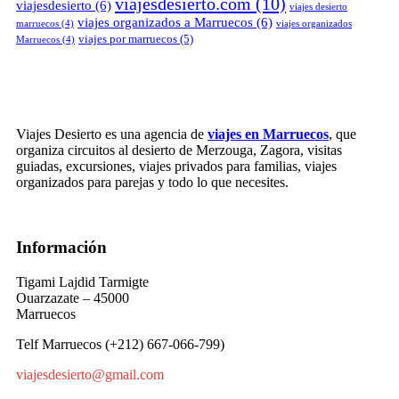
viajesdesierto.com
(10)
viajesdesierto
(6)
viajes desierto
viajes organizados a Marruecos
(6)
marruecos
(4)
viajes organizados
viajes por marruecos
(5)
Marruecos
(4)
Viajes Desierto es una agencia de
viajes en Marruecos
, que
organiza circuitos al desierto de Merzouga, Zagora, visitas
guiadas, excursiones, viajes privados para familias, viajes
organizados para parejas y todo lo que necesites.
Información
Tigami Lajdid Tarmigte
Ouarzazate – 45000
Marruecos
Telf Marruecos (+212) 667-066-799)
viajesdesierto@gmail.com