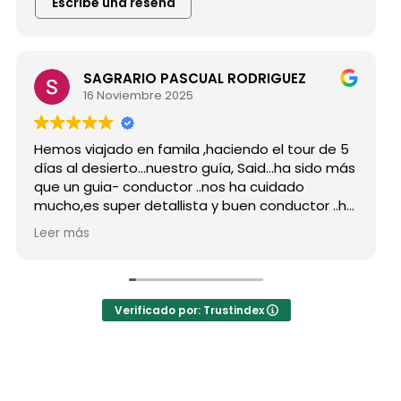
Escribe una reseña
SAGRARIO PASCUAL RODRIGUEZ
16 Noviembre 2025
Hemos viajado en famila ,haciendo el tour de 5
días al desierto...nuestro guía, Said...ha sido más
que un guia- conductor ..nos ha cuidado
mucho,es super detallista y buen conductor ..ha
estado atento a todas nuestras peticiones y
Leer más
nos ha enseñado muchos lugares
inolvidables...Muy Buen Profesional y mejor
persona..Gracias Said.
En cuanto a la agencia,..súper agradecida a Mila
Verificado por: Trustindex
por sus atenciones..y por sus recomendaciones
..