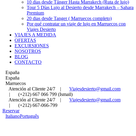
10 dias desde Tánger Hasta Marrakech (Ruta de lujo)
Tour 5 Días Lujo al Desierto desde Marrakech – Sahara
Premium
20 dias desde Tanger ( Marruecos completo)
Por qué contratar un viaje de lujo en Marruecos con
Viajes Desierto
VIAJES A MEDIDA
OFERTAS
EXCURSIONES
NOSOTROS
BLOG
CONTACTO
España
España
Marruecos
Atención al Cliente 24/7
|
Viajesdesierto@gmail.com
|
(+212) 667 066 799 (Ismail)
Atención al Cliente 24/7
|
Viajesdesierto@gmail.com
|
(+212) 667-066-799
Reservar
Italiano
Português