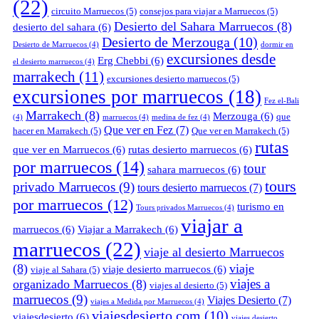
(22)
circuito Marruecos
(5)
consejos para viajar a Marruecos
(5)
Desierto del Sahara Marruecos
(8)
desierto del sahara
(6)
Desierto de Merzouga
(10)
Desierto de Marruecos
(4)
dormir en
excursiones desde
Erg Chebbi
(6)
el desierto marruecos
(4)
marrakech
(11)
excursiones desierto marruecos
(5)
excursiones por marruecos
(18)
Fez el-Bali
Marrakech
(8)
Merzouga
(6)
que
(4)
marruecos
(4)
medina de fez
(4)
Que ver en Fez
(7)
hacer en Marrakech
(5)
Que ver en Marrakech
(5)
rutas
que ver en Marruecos
(6)
rutas desierto marruecos
(6)
por marruecos
(14)
tour
sahara marruecos
(6)
tours
privado Marruecos
(9)
tours desierto marruecos
(7)
por marruecos
(12)
turismo en
Tours privados Marruecos
(4)
viajar a
marruecos
(6)
Viajar a Marrakech
(6)
marruecos
(22)
viaje al desierto Marruecos
(8)
viaje
viaje desierto marruecos
(6)
viaje al Sahara
(5)
viajes a
organizado Marruecos
(8)
viajes al desierto
(5)
marruecos
(9)
Viajes Desierto
(7)
viajes a Medida por Marruecos
(4)
viajesdesierto.com
(10)
viajesdesierto
(6)
viajes desierto