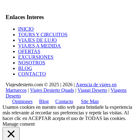
Enlaces Interes
INICIO
TOURS Y CIRCUITOS
VIAJES DE LUJO
VIAJES A MEDIDA
OFERTAS
EXCURSIONES
NOSOTROS
BLOG
CONTACTO
Viajesdesierto.com © 2025 | 2026 |
Agencia de viajes en
Marruecos
|
Viajes Desierto Quads
|
Viaggi Deserto
|
Viagens
Deserto
Opiniones
Blog
Contacto
Site Map
Usamos cookies en nuestro sitio web para brindarle la experiencia
más relevante al recordar sus preferencias y repetir las visitas. Al
hacer clic en
ACEPTAR
acepta el uso de TODAS las cookies.
Manage consent