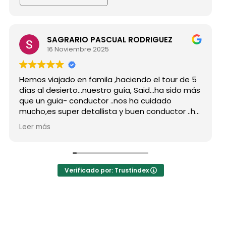
SAGRARIO PASCUAL RODRIGUEZ
16 Noviembre 2025
Hemos viajado en famila ,haciendo el tour de 5
días al desierto...nuestro guía, Said...ha sido más
que un guia- conductor ..nos ha cuidado
mucho,es super detallista y buen conductor ..ha
estado atento a todas nuestras peticiones y
Leer más
nos ha enseñado muchos lugares
inolvidables...Muy Buen Profesional y mejor
persona..Gracias Said.
En cuanto a la agencia,..súper agradecida a Mila
Verificado por: Trustindex
por sus atenciones..y por sus recomendaciones
..