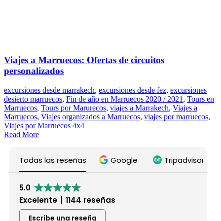
Viajes a Marruecos: Ofertas de circuitos
personalizados
excursiones desde marrakech
,
excursiones desde fez
,
excursiones
desierto marruecos
,
Fin de año en Marruecos 2020 / 2021
,
Tours en
Marruecos
,
Tours por Marurecos
,
viajes a Marrakech
,
Viajes a
Marruecos
,
Viajes organizados a Marruecos
,
viajes por marruecos
,
Viajes por Marruecos 4x4
Read More
Todas las reseñas
Google
Tripadvisor
5.0
Excelente
1144 reseñas
Escribe una reseña