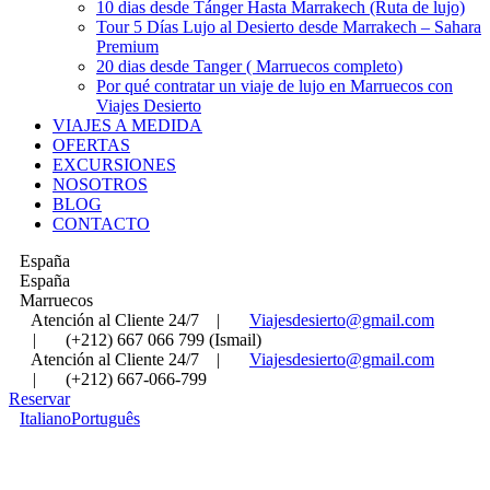
10 dias desde Tánger Hasta Marrakech (Ruta de lujo)
Tour 5 Días Lujo al Desierto desde Marrakech – Sahara
Premium
20 dias desde Tanger ( Marruecos completo)
Por qué contratar un viaje de lujo en Marruecos con
Viajes Desierto
VIAJES A MEDIDA
OFERTAS
EXCURSIONES
NOSOTROS
BLOG
CONTACTO
España
España
Marruecos
Atención al Cliente 24/7
|
Viajesdesierto@gmail.com
|
(+212) 667 066 799 (Ismail)
Atención al Cliente 24/7
|
Viajesdesierto@gmail.com
|
(+212) 667-066-799
Reservar
Italiano
Português