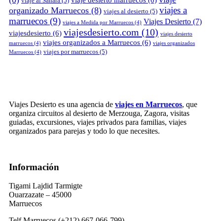
viaje al Sahara
(5)
viajes a
organizado Marruecos
(8)
viajes al desierto
(5)
marruecos
(9)
Viajes Desierto
(7)
viajes a Medida por Marruecos
(4)
viajesdesierto.com
(10)
viajesdesierto
(6)
viajes desierto
viajes organizados a Marruecos
(6)
marruecos
(4)
viajes organizados
viajes por marruecos
(5)
Marruecos
(4)
Viajes Desierto es una agencia de
viajes en Marruecos
, que
organiza circuitos al desierto de Merzouga, Zagora, visitas
guiadas, excursiones, viajes privados para familias, viajes
organizados para parejas y todo lo que necesites.
Información
Tigami Lajdid Tarmigte
Ouarzazate – 45000
Marruecos
Telf Marruecos (+212) 667-066-799)