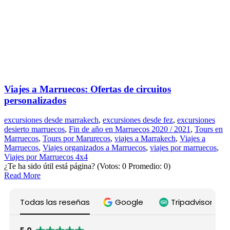
Viajes a Marruecos: Ofertas de circuitos
personalizados
excursiones desde marrakech
,
excursiones desde fez
,
excursiones
desierto marruecos
,
Fin de año en Marruecos 2020 / 2021
,
Tours en
Marruecos
,
Tours por Marurecos
,
viajes a Marrakech
,
Viajes a
Marruecos
,
Viajes organizados a Marruecos
,
viajes por marruecos
,
Viajes por Marruecos 4x4
¿Te ha sido útil está página? (Votos: 0 Promedio: 0)
Read More
Todas las reseñas
Google
Tripadvisor