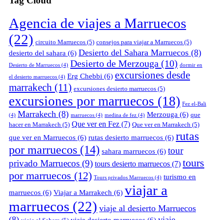
Tag Cloud
Agencia de viajes a Marruecos
(22)
circuito Marruecos
(5)
consejos para viajar a Marruecos
(5)
Desierto del Sahara Marruecos
(8)
desierto del sahara
(6)
Desierto de Merzouga
(10)
Desierto de Marruecos
(4)
dormir en
excursiones desde
Erg Chebbi
(6)
el desierto marruecos
(4)
marrakech
(11)
excursiones desierto marruecos
(5)
excursiones por marruecos
(18)
Fez el-Bali
Marrakech
(8)
Merzouga
(6)
que
(4)
marruecos
(4)
medina de fez
(4)
Que ver en Fez
(7)
hacer en Marrakech
(5)
Que ver en Marrakech
(5)
rutas
que ver en Marruecos
(6)
rutas desierto marruecos
(6)
por marruecos
(14)
tour
sahara marruecos
(6)
tours
privado Marruecos
(9)
tours desierto marruecos
(7)
por marruecos
(12)
turismo en
Tours privados Marruecos
(4)
viajar a
marruecos
(6)
Viajar a Marrakech
(6)
marruecos
(22)
viaje al desierto Marruecos
(8)
viaje
viaje desierto marruecos
(6)