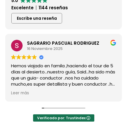
5.0
Excelente
1144 reseñas
Escribe una reseña
SAGRARIO PASCUAL RODRIGUEZ
16 Noviembre 2025
os viajado en famila ,haciendo el tour de 5
Hicimos
s al desierto...nuestro guía, Said...ha sido más
grupo 
 un guia- conductor ..nos ha cuidado
para s
ho,es super detallista y buen conductor ..ha
Desde m
tado atento a todas nuestras peticiones y
reserv
r más
Leer m
a enseñado muchos lugares
como p
lvidables...Muy Buen Profesional y mejor
antes 
sona..Gracias Said.
todas 
cuanto a la agencia,..súper agradecida a Mila
La org
Verificado por: Trustindex
ndaciones
hotele
a hote