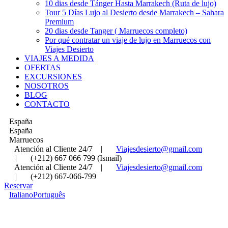
10 dias desde Tánger Hasta Marrakech (Ruta de lujo)
Tour 5 Días Lujo al Desierto desde Marrakech – Sahara
Premium
20 dias desde Tanger ( Marruecos completo)
Por qué contratar un viaje de lujo en Marruecos con
Viajes Desierto
VIAJES A MEDIDA
OFERTAS
EXCURSIONES
NOSOTROS
BLOG
CONTACTO
España
España
Marruecos
Atención al Cliente 24/7
|
Viajesdesierto@gmail.com
|
(+212) 667 066 799 (Ismail)
Atención al Cliente 24/7
|
Viajesdesierto@gmail.com
|
(+212) 667-066-799
Reservar
Italiano
Português