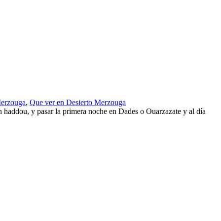
Merzouga
,
Que ver en Desierto Merzouga
en haddou, y pasar la primera noche en Dades o Ouarzazate y al día