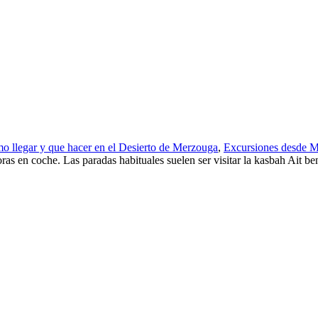
o llegar y que hacer en el Desierto de Merzouga
,
Excursiones desde 
as en coche. Las paradas habituales suelen ser visitar la kasbah Ait b