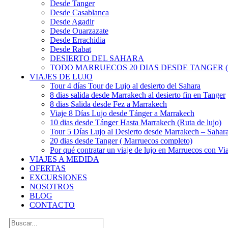
Desde Tanger
Desde Casablanca
Desde Agadir
Desde Ouarzazate
Desde Errachidia
Desde Rabat
DESIERTO DEL SAHARA
TODO MARRUECOS 20 DIAS DESDE TANGER (
VIAJES DE LUJO
Tour 4 días Tour de Lujo al desierto del Sahara
8 dias salida desde Marrakech al desierto fin en Tanger
8 dias Salida desde Fez a Marrakech
Viaje 8 Días Lujo desde Tánger a Marrakech
10 dias desde Tánger Hasta Marrakech (Ruta de lujo)
Tour 5 Días Lujo al Desierto desde Marrakech – Saha
20 dias desde Tanger ( Marruecos completo)
Por qué contratar un viaje de lujo en Marruecos con Via
VIAJES A MEDIDA
OFERTAS
EXCURSIONES
NOSOTROS
BLOG
CONTACTO