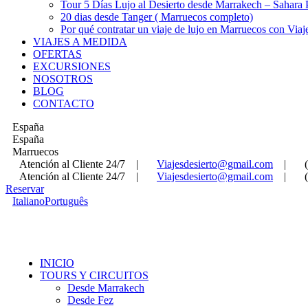
Tour 5 Días Lujo al Desierto desde Marrakech – Sahara
20 dias desde Tanger ( Marruecos completo)
Por qué contratar un viaje de lujo en Marruecos con Viaj
VIAJES A MEDIDA
OFERTAS
EXCURSIONES
NOSOTROS
BLOG
CONTACTO
España
España
Marruecos
Atención al Cliente 24/7
|
Viajesdesierto@gmail.com
|
Atención al Cliente 24/7
|
Viajesdesierto@gmail.com
|
Reservar
Italiano
Português
INICIO
TOURS Y CIRCUITOS
Desde Marrakech
Desde Fez