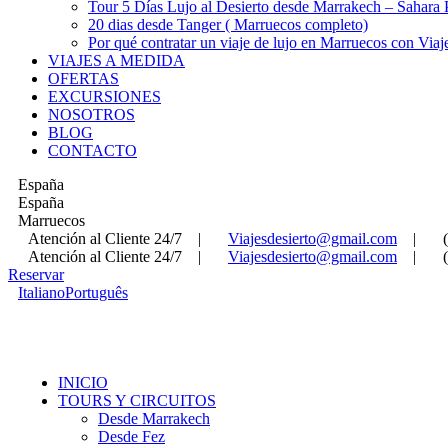
Tour 5 Días Lujo al Desierto desde Marrakech – Sahara
20 dias desde Tanger ( Marruecos completo)
Por qué contratar un viaje de lujo en Marruecos con Viaj
VIAJES A MEDIDA
OFERTAS
EXCURSIONES
NOSOTROS
BLOG
CONTACTO
España
España
Marruecos
Atención al Cliente 24/7
|
Viajesdesierto@gmail.com
|
Atención al Cliente 24/7
|
Viajesdesierto@gmail.com
|
Reservar
Italiano
Português
INICIO
TOURS Y CIRCUITOS
Desde Marrakech
Desde Fez