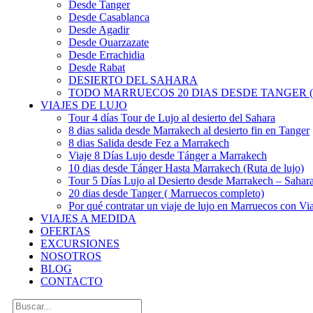
Desde Tanger
Desde Casablanca
Desde Agadir
Desde Ouarzazate
Desde Errachidia
Desde Rabat
DESIERTO DEL SAHARA
TODO MARRUECOS 20 DIAS DESDE TANGER (
VIAJES DE LUJO
Tour 4 días Tour de Lujo al desierto del Sahara
8 dias salida desde Marrakech al desierto fin en Tanger
8 dias Salida desde Fez a Marrakech
Viaje 8 Días Lujo desde Tánger a Marrakech
10 dias desde Tánger Hasta Marrakech (Ruta de lujo)
Tour 5 Días Lujo al Desierto desde Marrakech – Saha
20 dias desde Tanger ( Marruecos completo)
Por qué contratar un viaje de lujo en Marruecos con Via
VIAJES A MEDIDA
OFERTAS
EXCURSIONES
NOSOTROS
BLOG
CONTACTO