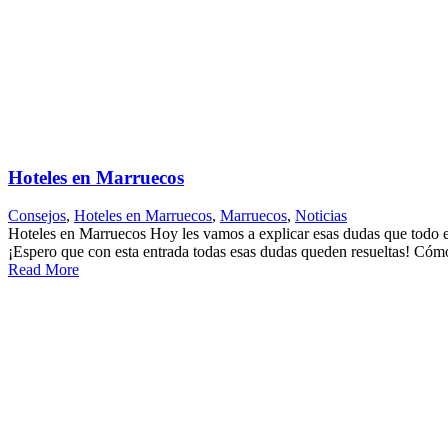
Hoteles en Marruecos
Consejos
,
Hoteles en Marruecos
,
Marruecos
,
Noticias
Hoteles en Marruecos Hoy les vamos a explicar esas dudas que todo el 
¡Espero que con esta entrada todas esas dudas queden resueltas! Cómo 
Read More