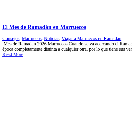
El Mes de Ramadán en Marruecos
Consejos
,
Marruecos
,
Noticias
,
Viajar a Marruecos en Ramadan
Mes de Ramadan 2026 Marruecos Cuando se va acercando el Ramadán en
época completamente distinta a cualquier otra, por lo que tiene sus ven
Read More