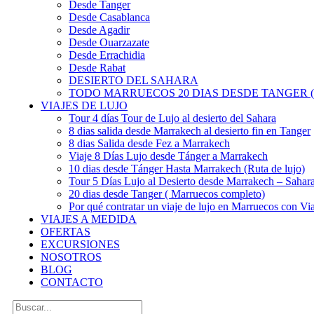
Desde Tanger
Desde Casablanca
Desde Agadir
Desde Ouarzazate
Desde Errachidia
Desde Rabat
DESIERTO DEL SAHARA
TODO MARRUECOS 20 DIAS DESDE TANGER (
VIAJES DE LUJO
Tour 4 días Tour de Lujo al desierto del Sahara
8 dias salida desde Marrakech al desierto fin en Tanger
8 dias Salida desde Fez a Marrakech
Viaje 8 Días Lujo desde Tánger a Marrakech
10 dias desde Tánger Hasta Marrakech (Ruta de lujo)
Tour 5 Días Lujo al Desierto desde Marrakech – Saha
20 dias desde Tanger ( Marruecos completo)
Por qué contratar un viaje de lujo en Marruecos con Via
VIAJES A MEDIDA
OFERTAS
EXCURSIONES
NOSOTROS
BLOG
CONTACTO