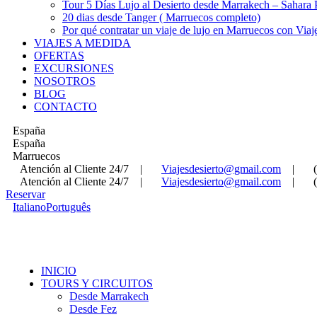
Tour 5 Días Lujo al Desierto desde Marrakech – Sahara
20 dias desde Tanger ( Marruecos completo)
Por qué contratar un viaje de lujo en Marruecos con Viaj
VIAJES A MEDIDA
OFERTAS
EXCURSIONES
NOSOTROS
BLOG
CONTACTO
España
España
Marruecos
Atención al Cliente 24/7
|
Viajesdesierto@gmail.com
|
Atención al Cliente 24/7
|
Viajesdesierto@gmail.com
|
Reservar
Italiano
Português
INICIO
TOURS Y CIRCUITOS
Desde Marrakech
Desde Fez