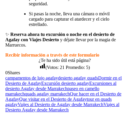
seguridad.
Si pasas la noche, lleva una cámara o móvil
cargado para capturar el atardecer y el cielo
estrellado.
✨
Reserva ahora tu excursión o noche en el desierto de
Agafay con Viajes Desierto
y déjate llevar por la magia de
Marruecos.
Recibir información a través de este formulario
¿Te ha sido útil está página?
(Votos:
21
Promedio:
5
)
0
Shares
campamentos de lujo agafay
desierto agafay quads
Dormir en el
Desierto de Agafay
Excursión desierto agafay
Excursiones al
desierto Agafay desde Marrakech
paseo en camello
marrakech
quads agafay marrakech
Que hacer en el Desierto de
Agafay
Que visitar en el Desierto de Agafay
tour en quads
agafay
Vaijes al Desierto de Agafay desde Marrakech
Viajes al
Desierto Agafay desde Marrakech