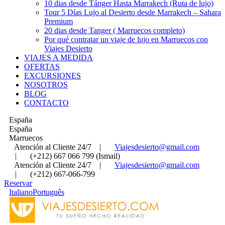
10 dias desde Tánger Hasta Marrakech (Ruta de lujo)
Tour 5 Días Lujo al Desierto desde Marrakech – Sahara
Premium
20 dias desde Tanger ( Marruecos completo)
Por qué contratar un viaje de lujo en Marruecos con
Viajes Desierto
VIAJES A MEDIDA
OFERTAS
EXCURSIONES
NOSOTROS
BLOG
CONTACTO
España
España
Marruecos
Atención al Cliente 24/7
|
Viajesdesierto@gmail.com
|
(+212) 667 066 799 (Ismail)
Atención al Cliente 24/7
|
Viajesdesierto@gmail.com
|
(+212) 667-066-799
Reservar
Italiano
Português