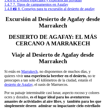
1.4.6
6. Eventos especiales y experiencias privadas
1.4.7
7. Tipos de campamentos en Agafay
1.4.8
📸 8. Consejos para tu excursión al desierto de agafay
Excursión al Desierto de Agafay desde
Marrakech
DESIERTO DE AGAFAY: EL MÁS
CERCANO A MARRAKECH
Viaje al Desierto de Agafay desde
Marrakech
Si estás en
Marrakech
, no disponemos de muchos días, y
quieres vivir
una experiencia bereber en el desierto,
no te
preocupes a tan solo 45 kilómetros de la ciudad, estarás el
desierto de Agafay
, el oasis de Marruecos.
Por su paisaje interminable casi lunar, aspecto rocoso y colores
ocres y dorados,
es el lugar ideal para los aventureros
amantes de actividades al aire libre, y también para los que
simplemente deseen admirar su impactante cielo estrellado