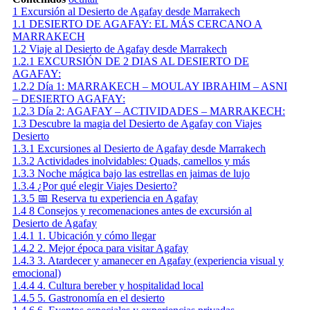
1
Excursión al Desierto de Agafay desde Marrakech
1.1
DESIERTO DE AGAFAY: EL MÁS CERCANO A
MARRAKECH
1.2
Viaje al Desierto de Agafay desde Marrakech
1.2.1
EXCURSIÓN DE 2 DIAS AL DESIERTO DE
AGAFAY:
1.2.2
Día 1: MARRAKECH – MOULAY IBRAHIM – ASNI
– DESIERTO AGAFAY:
1.2.3
Día 2: AGAFAY – ACTIVIDADES – MARRAKECH:
1.3
Descubre la magia del Desierto de Agafay con Viajes
Desierto
1.3.1
Excursiones al Desierto de Agafay desde Marrakech
1.3.2
Actividades inolvidables: Quads, camellos y más
1.3.3
Noche mágica bajo las estrellas en jaimas de lujo
1.3.4
¿Por qué elegir Viajes Desierto?
1.3.5
📅 Reserva tu experiencia en Agafay
1.4
8 Consejos y recomenaciones antes de excursión al
Desierto de Agafay
1.4.1
1. Ubicación y cómo llegar
1.4.2
2. Mejor época para visitar Agafay
1.4.3
3. Atardecer y amanecer en Agafay (experiencia visual y
emocional)
1.4.4
4. Cultura bereber y hospitalidad local
1.4.5
5. Gastronomía en el desierto