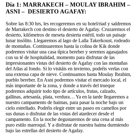
Día 1: MARRAKECH – MOULAY IBRAHIM –
ASNI – DESIERTO AGAFAY:
Sobre las 8:30 hrs, les recogeremos en su hotel/riad y saldremos
de Marrakech con destino el desierto de Agafay. Cruzaremos el
desierto, kilómetros de meseta desierta estéril, todo un paisaje
lunar insólito. Llegaremos al lago de Lalla Takerkoust, rodeado
de montañas. Continuaremos hasta la colina de Kik donde
podremos visitar una casa típica bereber y seremos agasajados
con su té de hospitalidad, momento para disfrutar de las
impresionantes vistas del desierto de Agafay con las montañas
del Atlas al fondo. Si lo visitáis en invierno, podréis verlas con
una extensa capa de nieve. Continuamos hasta Moulay Ibrahim,
pueblo bereber. En Asni podremos visitar el mercado local, el
más importante de la zona, y donde a través del trueque
podremos adquirir todo tipo de artículos, frutas, calzado,
gallinas, artesanía, plata, verdura… Ya en la tarde llegaremos a
nuestro campamento de haimas, para pasar la noche bajo un
cielo estrellado. Podréis elegir entre un paseo en camellos por
sus dunas o disfrutar de las vistas del atardecer desde el
campamento. En la noche degustaremos de una cena al más
puro estilo marroquí. Y a disfrutar de nuestra haima durmiendo
bajo las estrellas del desierto de Agafay.