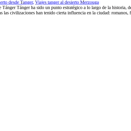
ierto desde Tanger
,
Viajes tanger al desierto Merzouga
er Tánger ha sido un punto estratégico a lo largo de la historia, deb
 las civilizaciones han tenido cierta influencia en la ciudad: romanos, f