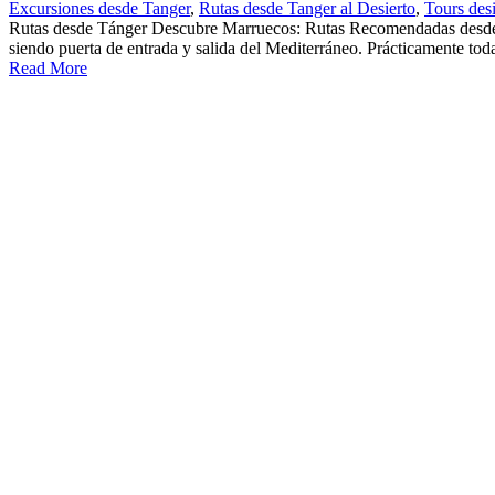
Excursiones desde Tanger
,
Rutas desde Tanger al Desierto
,
Tours des
Rutas desde Tánger Descubre Marruecos: Rutas Recomendadas desde Táng
siendo puerta de entrada y salida del Mediterráneo. Prácticamente todas
Read More