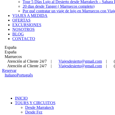
Tour 5 Días Lujo al Desierto desde Marrakech – Sahara
20 dias desde Tanger ( Marruecos completo)
Por qué contratar un viaje de lujo en Marruecos con Viaj
VIAJES A MEDIDA
OFERTAS
EXCURSIONES
NOSOTROS
BLOG
CONTACTO
España
España
Marruecos
Atención al Cliente 24/7
|
Viajesdesierto@gmail.com
|
Atención al Cliente 24/7
|
Viajesdesierto@gmail.com
|
Reservar
Italiano
Português
INICIO
TOURS Y CIRCUITOS
Desde Marrakech
Desde Fez