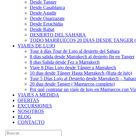
Desde Tanger
Desde Casablanca
Desde Agadir
Desde Ouarzazate
Desde Errachidia
Desde Rabat
DESIERTO DEL SAHARA
TODO MARRUECOS 20 DIAS DESDE TANGER (
VIAJES DE LUJO
Tour 4 días Tour de Lujo al desierto del Sahara
8 dias salida desde Marrakech al desierto fin en Tanger
8 dias Salida desde Fez a Marrakech
Viaje 8 Días Lujo desde Tánger a Marrakech
10 dias desde Tánger Hasta Marrakech (Ruta de lujo)
Tour 5 Días Lujo al Desierto desde Marrakech – Saha
20 dias desde Tanger ( Marruecos completo)
Por qué contratar un viaje de lujo en Marruecos con Via
VIAJES A MEDIDA
OFERTAS
EXCURSIONES
NOSOTROS
BLOG
CONTACTO