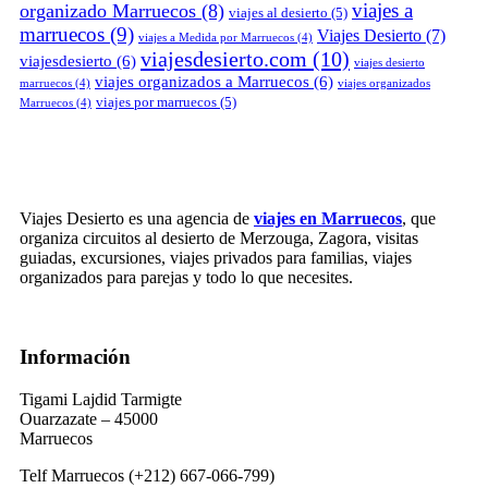
viajes a
organizado Marruecos
(8)
viajes al desierto
(5)
marruecos
(9)
Viajes Desierto
(7)
viajes a Medida por Marruecos
(4)
viajesdesierto.com
(10)
viajesdesierto
(6)
viajes desierto
viajes organizados a Marruecos
(6)
marruecos
(4)
viajes organizados
viajes por marruecos
(5)
Marruecos
(4)
Viajes Desierto es una agencia de
viajes en Marruecos
, que
organiza circuitos al desierto de Merzouga, Zagora, visitas
guiadas, excursiones, viajes privados para familias, viajes
organizados para parejas y todo lo que necesites.
Información
Tigami Lajdid Tarmigte
Ouarzazate – 45000
Marruecos
Telf Marruecos (+212) 667-066-799)