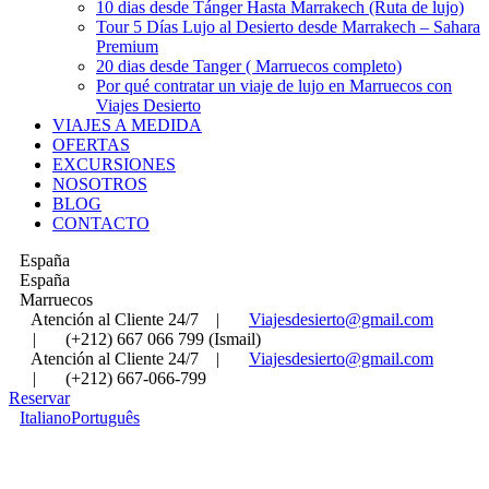
10 dias desde Tánger Hasta Marrakech (Ruta de lujo)
Tour 5 Días Lujo al Desierto desde Marrakech – Sahara
Premium
20 dias desde Tanger ( Marruecos completo)
Por qué contratar un viaje de lujo en Marruecos con
Viajes Desierto
VIAJES A MEDIDA
OFERTAS
EXCURSIONES
NOSOTROS
BLOG
CONTACTO
España
España
Marruecos
Atención al Cliente 24/7
|
Viajesdesierto@gmail.com
|
(+212) 667 066 799 (Ismail)
Atención al Cliente 24/7
|
Viajesdesierto@gmail.com
|
(+212) 667-066-799
Reservar
Italiano
Português