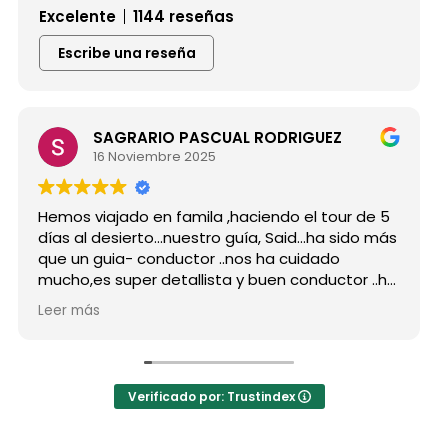
Excelente
1144 reseñas
Escribe una reseña
SAGRARIO PASCUAL RODRIGUEZ
16 Noviembre 2025
Hemos viajado en famila ,haciendo el tour de 5
H
días al desierto...nuestro guía, Said...ha sido más
g
que un guia- conductor ..nos ha cuidado
p
mucho,es super detallista y buen conductor ..ha
D
estado atento a todas nuestras peticiones y
r
Leer más
L
nos ha enseñado muchos lugares
c
inolvidables...Muy Buen Profesional y mejor
a
persona..Gracias Said.
t
En cuanto a la agencia,..súper agradecida a Mila
L
Verificado por: Trustindex
por sus atenciones..y por sus recomendaciones
h
..
a
a