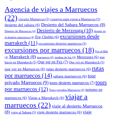
Agencia de viajes a Marruecos
(22)
circuito Marruecos
(5)
consejos para viajar a Marruecos
(5)
Desierto del Sahara Marruecos
(8)
desierto del sahara
(6)
Desierto de Merzouga
(10)
Desierto de Marruecos
(4)
dormir en
excursiones desde
Erg Chebbi
(6)
el desierto marruecos
(4)
marrakech
(11)
excursiones desierto marruecos
(5)
excursiones por marruecos
(18)
Fez el-Bali
Marrakech
(8)
Merzouga
(6)
que
(4)
marruecos
(4)
medina de fez
(4)
Que ver en Fez
(7)
hacer en Marrakech
(5)
Que ver en Marrakech
(5)
rutas
que ver en Marruecos
(6)
rutas desierto marruecos
(6)
por marruecos
(14)
tour
sahara marruecos
(6)
tours
privado Marruecos
(9)
tours desierto marruecos
(7)
por marruecos
(12)
turismo en
Tours privados Marruecos
(4)
viajar a
marruecos
(6)
Viajar a Marrakech
(6)
marruecos
(22)
viaje al desierto Marruecos
(8)
viaje
viaje desierto marruecos
(6)
viaje al Sahara
(5)