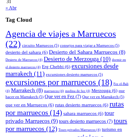
31
« Abr
Tag Cloud
Agencia de viajes a Marruecos
(22)
circuito Marruecos
(5)
consejos para viajar a Marruecos
(5)
Desierto del Sahara Marruecos
(8)
desierto del sahara
(6)
Desierto de Merzouga
(10)
Desierto de Marruecos
(4)
dormir en
excursiones desde
Erg Chebbi
(6)
el desierto marruecos
(4)
marrakech
(11)
excursiones desierto marruecos
(5)
excursiones por marruecos
(18)
Fez el-Bali
Marrakech
(8)
Merzouga
(6)
que
(4)
marruecos
(4)
medina de fez
(4)
Que ver en Fez
(7)
hacer en Marrakech
(5)
Que ver en Marrakech
(5)
rutas
que ver en Marruecos
(6)
rutas desierto marruecos
(6)
por marruecos
(14)
tour
sahara marruecos
(6)
tours
privado Marruecos
(9)
tours desierto marruecos
(7)
por marruecos
(12)
turismo en
Tours privados Marruecos
(4)