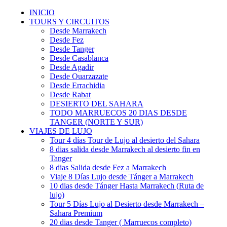
INICIO
TOURS Y CIRCUITOS
Desde Marrakech
Desde Fez
Desde Tanger
Desde Casablanca
Desde Agadir
Desde Ouarzazate
Desde Errachidia
Desde Rabat
DESIERTO DEL SAHARA
TODO MARRUECOS 20 DIAS DESDE
TANGER (NORTE Y SUR)
VIAJES DE LUJO
Tour 4 días Tour de Lujo al desierto del Sahara
8 dias salida desde Marrakech al desierto fin en
Tanger
8 dias Salida desde Fez a Marrakech
Viaje 8 Días Lujo desde Tánger a Marrakech
10 dias desde Tánger Hasta Marrakech (Ruta de
lujo)
Tour 5 Días Lujo al Desierto desde Marrakech –
Sahara Premium
20 dias desde Tanger ( Marruecos completo)