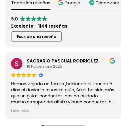
Todas las reseñas
Google
Tripadvisor
5.0
Excelente
1144 reseñas
Escribe una reseña
SAGRARIO PASCUAL RODRIGUEZ
16 Noviembre 2025
s viajado en famila ,haciendo el tour de 5
Hicimos 
 al desierto...nuestro guía, Said...ha sido más
grupo d
un guia- conductor ..nos ha cuidado
para si
o,es super detallista y buen conductor ..ha
Desde mi
do atento a todas nuestras peticiones y
reserva
 más
Leer má
enseñado muchos lugares
como po
vidables...Muy Buen Profesional y mejor
antes d
ona..Gracias Said.
todas m