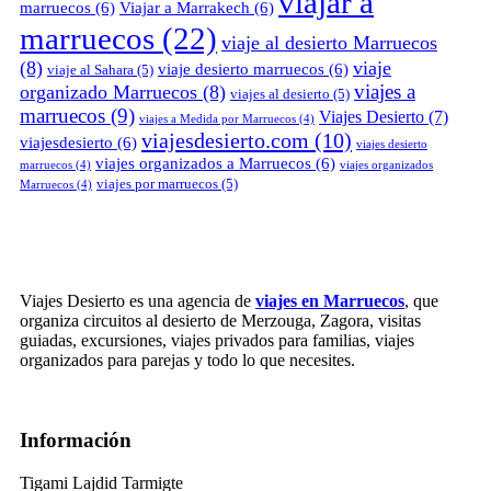
viajar a
marruecos
(6)
Viajar a Marrakech
(6)
marruecos
(22)
viaje al desierto Marruecos
(8)
viaje
viaje desierto marruecos
(6)
viaje al Sahara
(5)
viajes a
organizado Marruecos
(8)
viajes al desierto
(5)
marruecos
(9)
Viajes Desierto
(7)
viajes a Medida por Marruecos
(4)
viajesdesierto.com
(10)
viajesdesierto
(6)
viajes desierto
viajes organizados a Marruecos
(6)
marruecos
(4)
viajes organizados
viajes por marruecos
(5)
Marruecos
(4)
Viajes Desierto es una agencia de
viajes en Marruecos
, que
organiza circuitos al desierto de Merzouga, Zagora, visitas
guiadas, excursiones, viajes privados para familias, viajes
organizados para parejas y todo lo que necesites.
Información
Tigami Lajdid Tarmigte