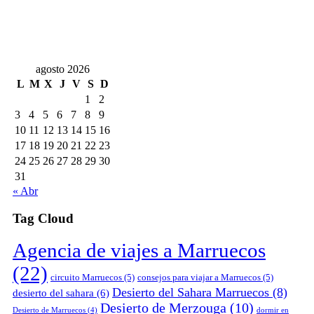
agosto 2026
L
M
X
J
V
S
D
1
2
3
4
5
6
7
8
9
10
11
12
13
14
15
16
17
18
19
20
21
22
23
24
25
26
27
28
29
30
31
« Abr
Tag Cloud
Agencia de viajes a Marruecos
(22)
circuito Marruecos
(5)
consejos para viajar a Marruecos
(5)
Desierto del Sahara Marruecos
(8)
desierto del sahara
(6)
Desierto de Merzouga
(10)
Desierto de Marruecos
(4)
dormir en