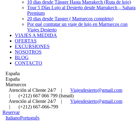
10 dias desde Tánger Hasta Marrakech (Ruta de lujo)
Tour 5 Días Lujo al Desierto desde Marrakech – Sahara
Premium
20 dias desde Tanger ( Marruecos completo)
Por qué contratar un viaje de lujo en Marruecos con
Viajes Desierto
VIAJES A MEDIDA
OFERTAS
EXCURSIONES
NOSOTROS
BLOG
CONTACTO
España
España
Marruecos
Atención al Cliente 24/7
|
Viajesdesierto@gmail.com
|
(+212) 667 066 799 (Ismail)
Atención al Cliente 24/7
|
Viajesdesierto@gmail.com
|
(+212) 667-066-799
Reservar
Italiano
Português