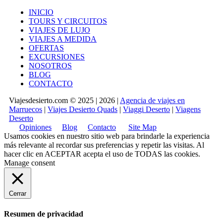
INICIO
TOURS Y CIRCUITOS
VIAJES DE LUJO
VIAJES A MEDIDA
OFERTAS
EXCURSIONES
NOSOTROS
BLOG
CONTACTO
Viajesdesierto.com © 2025 | 2026 |
Agencia de viajes en
Marruecos
|
Viajes Desierto Quads
|
Viaggi Deserto
|
Viagens
Deserto
Opiniones
Blog
Contacto
Site Map
Usamos cookies en nuestro sitio web para brindarle la experiencia
más relevante al recordar sus preferencias y repetir las visitas. Al
hacer clic en
ACEPTAR
acepta el uso de TODAS las cookies.
Manage consent
Cerrar
Resumen de privacidad