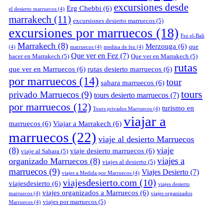
excursiones desde
Erg Chebbi
(6)
el desierto marruecos
(4)
marrakech
(11)
excursiones desierto marruecos
(5)
excursiones por marruecos
(18)
Fez el-Bali
Marrakech
(8)
Merzouga
(6)
que
(4)
marruecos
(4)
medina de fez
(4)
Que ver en Fez
(7)
hacer en Marrakech
(5)
Que ver en Marrakech
(5)
rutas
que ver en Marruecos
(6)
rutas desierto marruecos
(6)
por marruecos
(14)
tour
sahara marruecos
(6)
tours
privado Marruecos
(9)
tours desierto marruecos
(7)
por marruecos
(12)
turismo en
Tours privados Marruecos
(4)
viajar a
marruecos
(6)
Viajar a Marrakech
(6)
marruecos
(22)
viaje al desierto Marruecos
(8)
viaje
viaje desierto marruecos
(6)
viaje al Sahara
(5)
viajes a
organizado Marruecos
(8)
viajes al desierto
(5)
marruecos
(9)
Viajes Desierto
(7)
viajes a Medida por Marruecos
(4)
viajesdesierto.com
(10)
viajesdesierto
(6)
viajes desierto
viajes organizados a Marruecos
(6)
marruecos
(4)
viajes organizados
viajes por marruecos
(5)
Marruecos
(4)