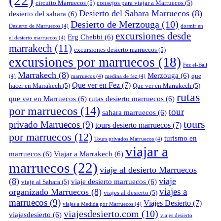
(22)
circuito Marruecos
(5)
consejos para viajar a Marruecos
(5)
Desierto del Sahara Marruecos
(8)
desierto del sahara
(6)
Desierto de Merzouga
(10)
Desierto de Marruecos
(4)
dormir en
excursiones desde
Erg Chebbi
(6)
el desierto marruecos
(4)
marrakech
(11)
excursiones desierto marruecos
(5)
excursiones por marruecos
(18)
Fez el-Bali
Marrakech
(8)
Merzouga
(6)
que
(4)
marruecos
(4)
medina de fez
(4)
Que ver en Fez
(7)
hacer en Marrakech
(5)
Que ver en Marrakech
(5)
rutas
que ver en Marruecos
(6)
rutas desierto marruecos
(6)
por marruecos
(14)
tour
sahara marruecos
(6)
tours
privado Marruecos
(9)
tours desierto marruecos
(7)
por marruecos
(12)
turismo en
Tours privados Marruecos
(4)
viajar a
marruecos
(6)
Viajar a Marrakech
(6)
marruecos
(22)
viaje al desierto Marruecos
(8)
viaje
viaje desierto marruecos
(6)
viaje al Sahara
(5)
viajes a
organizado Marruecos
(8)
viajes al desierto
(5)
marruecos
(9)
Viajes Desierto
(7)
viajes a Medida por Marruecos
(4)
viajesdesierto.com
(10)
viajesdesierto
(6)
viajes desierto