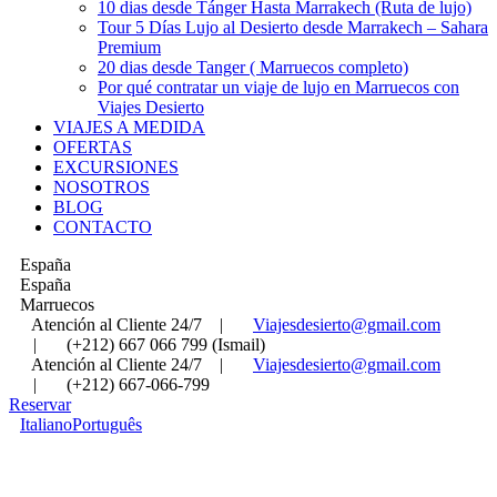
10 dias desde Tánger Hasta Marrakech (Ruta de lujo)
Tour 5 Días Lujo al Desierto desde Marrakech – Sahara
Premium
20 dias desde Tanger ( Marruecos completo)
Por qué contratar un viaje de lujo en Marruecos con
Viajes Desierto
VIAJES A MEDIDA
OFERTAS
EXCURSIONES
NOSOTROS
BLOG
CONTACTO
España
España
Marruecos
Atención al Cliente 24/7
|
Viajesdesierto@gmail.com
|
(+212) 667 066 799 (Ismail)
Atención al Cliente 24/7
|
Viajesdesierto@gmail.com
|
(+212) 667-066-799
Reservar
Italiano
Português