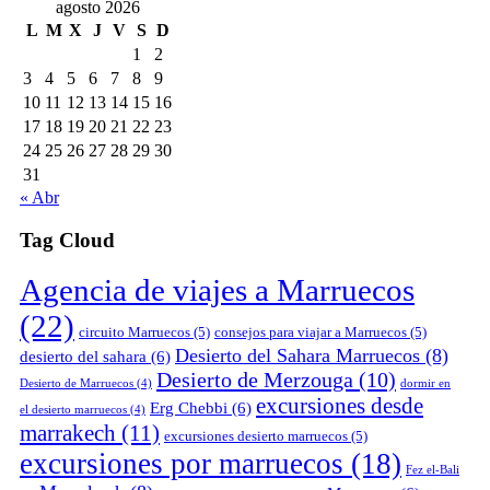
agosto 2026
L
M
X
J
V
S
D
1
2
3
4
5
6
7
8
9
10
11
12
13
14
15
16
17
18
19
20
21
22
23
24
25
26
27
28
29
30
31
« Abr
Tag Cloud
Agencia de viajes a Marruecos
(22)
circuito Marruecos
(5)
consejos para viajar a Marruecos
(5)
Desierto del Sahara Marruecos
(8)
desierto del sahara
(6)
Desierto de Merzouga
(10)
Desierto de Marruecos
(4)
dormir en
excursiones desde
Erg Chebbi
(6)
el desierto marruecos
(4)
marrakech
(11)
excursiones desierto marruecos
(5)
excursiones por marruecos
(18)
Fez el-Bali