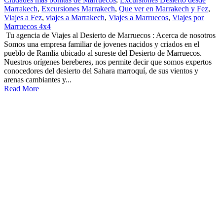
Marrakech
,
Excursiones Marrakech
,
Que ver en Marrakech y Fez
,
Viajes a Fez
,
viajes a Marrakech
,
Viajes a Marruecos
,
Viajes por
Marruecos 4x4
Tu agencia de Viajes al Desierto de Marruecos : Acerca de nosotros
Somos una empresa familiar de jovenes nacidos y criados en el
pueblo de Ramlia ubicado al sureste del Desierto de Marruecos.
Nuestros orígenes bereberes, nos permite decir que somos expertos
conocedores del desierto del Sahara marroquí, de sus vientos y
arenas cambiantes y...
Read More