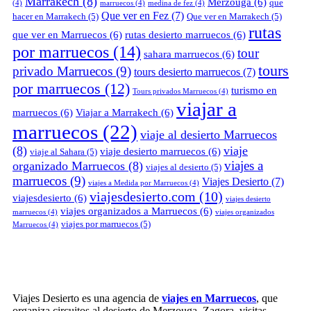
Marrakech
(8)
Merzouga
(6)
que
(4)
marruecos
(4)
medina de fez
(4)
Que ver en Fez
(7)
hacer en Marrakech
(5)
Que ver en Marrakech
(5)
rutas
que ver en Marruecos
(6)
rutas desierto marruecos
(6)
por marruecos
(14)
tour
sahara marruecos
(6)
tours
privado Marruecos
(9)
tours desierto marruecos
(7)
por marruecos
(12)
turismo en
Tours privados Marruecos
(4)
viajar a
marruecos
(6)
Viajar a Marrakech
(6)
marruecos
(22)
viaje al desierto Marruecos
(8)
viaje
viaje desierto marruecos
(6)
viaje al Sahara
(5)
viajes a
organizado Marruecos
(8)
viajes al desierto
(5)
marruecos
(9)
Viajes Desierto
(7)
viajes a Medida por Marruecos
(4)
viajesdesierto.com
(10)
viajesdesierto
(6)
viajes desierto
viajes organizados a Marruecos
(6)
marruecos
(4)
viajes organizados
viajes por marruecos
(5)
Marruecos
(4)
Viajes Desierto es una agencia de
viajes en Marruecos
, que
organiza circuitos al desierto de Merzouga, Zagora, visitas