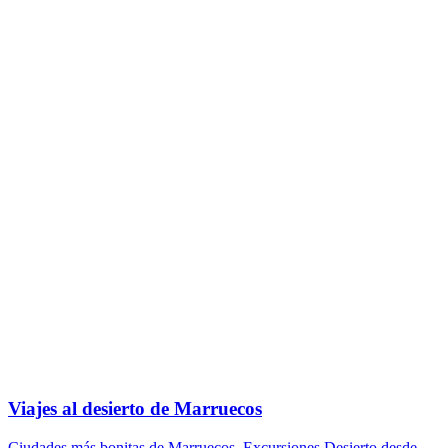
Viajes al desierto de Marruecos
Ciudades más bonitas de Marruecos
,
Excursiones Desierto desde