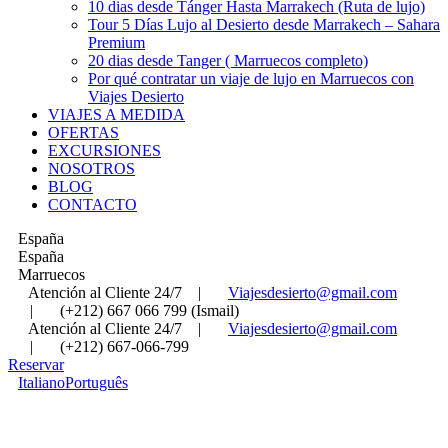
10 dias desde Tánger Hasta Marrakech (Ruta de lujo)
Tour 5 Días Lujo al Desierto desde Marrakech – Sahara
Premium
20 dias desde Tanger ( Marruecos completo)
Por qué contratar un viaje de lujo en Marruecos con
Viajes Desierto
VIAJES A MEDIDA
OFERTAS
EXCURSIONES
NOSOTROS
BLOG
CONTACTO
España
España
Marruecos
Atención al Cliente 24/7
|
Viajesdesierto@gmail.com
|
(+212) 667 066 799 (Ismail)
Atención al Cliente 24/7
|
Viajesdesierto@gmail.com
|
(+212) 667-066-799
Reservar
Italiano
Português