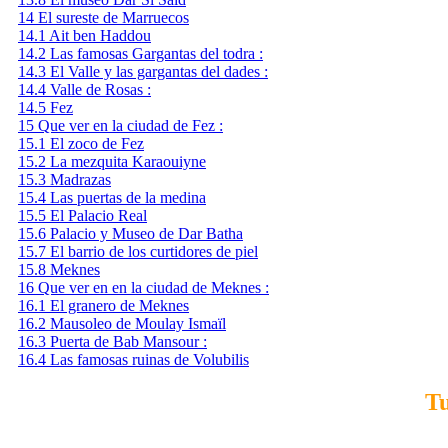
14
El sureste de Marruecos
14.1
Ait ben Haddou
14.2
Las famosas Gargantas del todra :
14.3
El Valle y las gargantas del dades :
14.4
Valle de Rosas :
14.5
Fez
15
Que ver en la ciudad de Fez :
15.1
El zoco de Fez
15.2
La mezquita Karaouiyne
15.3
Madrazas
15.4
Las puertas de la medina
15.5
El Palacio Real
15.6
Palacio y Museo de Dar Batha
15.7
El barrio de los curtidores de piel
15.8
Meknes
16
Que ver en en la ciudad de Meknes :
16.1
El granero de Meknes
16.2
Mausoleo de Moulay Ismaïl
16.3
Puerta de Bab Mansour :
16.4
Las famosas ruinas de Volubilis
Tu