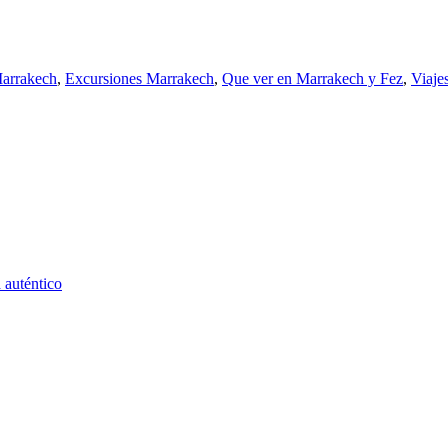
Marrakech
,
Excursiones Marrakech
,
Que ver en Marrakech y Fez
,
Viaje
 auténtico