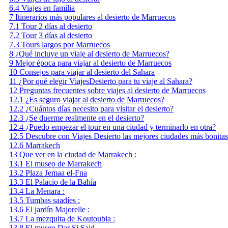
6.4
Viajes en familia
7
Itinerarios más populares al desierto de Marruecos
7.1
Tour 2 días al desierto
7.2
Tour 3 días al desierto
7.3
Tours largos por Marruecos
8
¿Qué incluye un viaje al desierto de Marruecos?
9
Mejor época para viajar al desierto de Marruecos
10
Consejos para viajar al desierto del Sahara
11
¿Por qué elegir ViajesDesierto para tu viaje al Sahara?
12
Preguntas frecuentes sobre viajes al desierto de Marruecos
12.1
¿Es seguro viajar al desierto de Marruecos?
12.2
¿Cuántos días necesito para visitar el desierto?
12.3
¿Se duerme realmente en el desierto?
12.4
¿Puedo empezar el tour en una ciudad y terminarlo en otra?
12.5
Descubre con Viajes Desierto las mejores ciudades más bonita
12.6
Marrakech
13
Que ver en la ciudad de Marrakech :
13.1
El museo de Marrakech
13.2
Plaza Jemaa el-Fna
13.3
El Palacio de la Bahía
13.4
La Menara :
13.5
Tumbas saadíes :
13.6
El jardín Majorelle :
13.7
La mezquita de Koutoubia :
13.8
El museo Dar Si Said