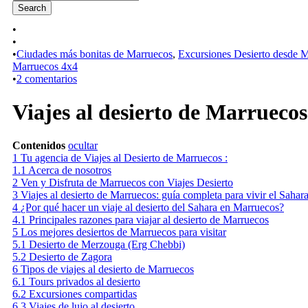
•
•
•
Ciudades más bonitas de Marruecos
,
Excursiones Desierto desde 
Marruecos 4x4
•
2 comentarios
Viajes al desierto de Marruecos
Contenidos
ocultar
1
Tu agencia de Viajes al Desierto de Marruecos :
1.1
Acerca de nosotros
2
Ven y Disfruta de Marruecos con Viajes Desierto
3
Viajes al desierto de Marruecos: guía completa para vivir el Sahara
4
¿Por qué hacer un viaje al desierto del Sahara en Marruecos?
4.1
Principales razones para viajar al desierto de Marruecos
5
Los mejores desiertos de Marruecos para visitar
5.1
Desierto de Merzouga (Erg Chebbi)
5.2
Desierto de Zagora
6
Tipos de viajes al desierto de Marruecos
6.1
Tours privados al desierto
6.2
Excursiones compartidas
6.3
Viajes de lujo al desierto