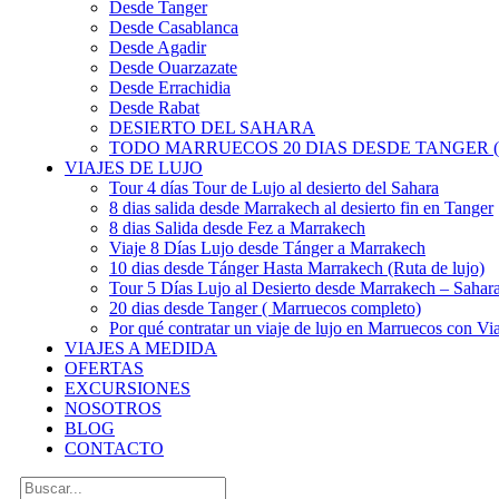
Desde Tanger
Desde Casablanca
Desde Agadir
Desde Ouarzazate
Desde Errachidia
Desde Rabat
DESIERTO DEL SAHARA
TODO MARRUECOS 20 DIAS DESDE TANGER (
VIAJES DE LUJO
Tour 4 días Tour de Lujo al desierto del Sahara
8 dias salida desde Marrakech al desierto fin en Tanger
8 dias Salida desde Fez a Marrakech
Viaje 8 Días Lujo desde Tánger a Marrakech
10 dias desde Tánger Hasta Marrakech (Ruta de lujo)
Tour 5 Días Lujo al Desierto desde Marrakech – Saha
20 dias desde Tanger ( Marruecos completo)
Por qué contratar un viaje de lujo en Marruecos con Via
VIAJES A MEDIDA
OFERTAS
EXCURSIONES
NOSOTROS
BLOG
CONTACTO