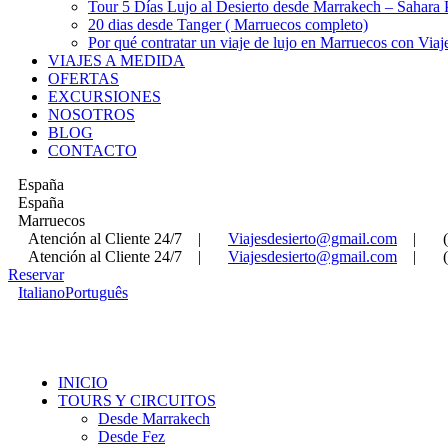
Tour 5 Días Lujo al Desierto desde Marrakech – Sahara
20 dias desde Tanger ( Marruecos completo)
Por qué contratar un viaje de lujo en Marruecos con Viaj
VIAJES A MEDIDA
OFERTAS
EXCURSIONES
NOSOTROS
BLOG
CONTACTO
España
España
Marruecos
Atención al Cliente 24/7
|
Viajesdesierto@gmail.com
|
Atención al Cliente 24/7
|
Viajesdesierto@gmail.com
|
Reservar
Italiano
Português
INICIO
TOURS Y CIRCUITOS
Desde Marrakech
Desde Fez