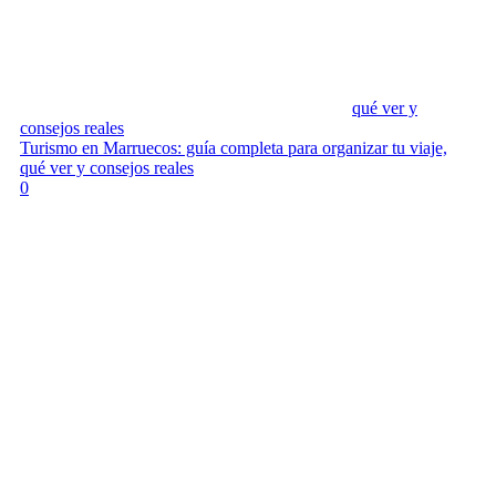
qué ver y
consejos reales
Turismo en Marruecos: guía completa para organizar tu viaje,
qué ver y consejos reales
0