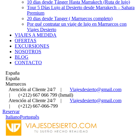
10 dias desde Tánger Hasta Marrakech (Ruta de lujo)
Tour 5 Días Lujo al Desierto desde Marrakech – Sahara
Premium
20 dias desde Tanger ( Marruecos completo)
Por qué contratar un viaje de lujo en Marruecos con
Viajes Desierto
VIAJES A MEDIDA
OFERTAS
EXCURSIONES
NOSOTROS
BLOG
CONTACTO
España
España
Marruecos
Atención al Cliente 24/7
|
Viajesdesierto@gmail.com
|
(+212) 667 066 799 (Ismail)
Atención al Cliente 24/7
|
Viajesdesierto@gmail.com
|
(+212) 667-066-799
Reservar
Italiano
Português