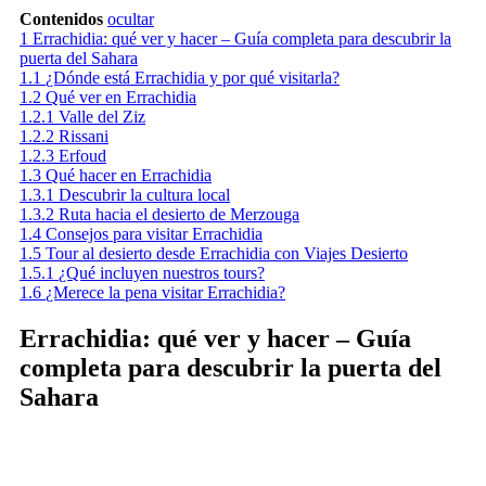
Contenidos
ocultar
1
Errachidia: qué ver y hacer – Guía completa para descubrir la
puerta del Sahara
1.1
¿Dónde está Errachidia y por qué visitarla?
1.2
Qué ver en Errachidia
1.2.1
Valle del Ziz
1.2.2
Rissani
1.2.3
Erfoud
1.3
Qué hacer en Errachidia
1.3.1
Descubrir la cultura local
1.3.2
Ruta hacia el desierto de Merzouga
1.4
Consejos para visitar Errachidia
1.5
Tour al desierto desde Errachidia con Viajes Desierto
1.5.1
¿Qué incluyen nuestros tours?
1.6
¿Merece la pena visitar Errachidia?
Errachidia: qué ver y hacer – Guía
completa para descubrir la puerta del
Sahara