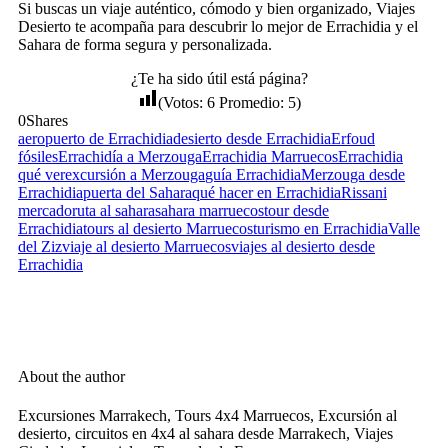
Si buscas un viaje auténtico, cómodo y bien organizado, Viajes
Desierto te acompaña para descubrir lo mejor de Errachidia y el
Sahara de forma segura y personalizada.
¿Te ha sido útil está página?
(Votos:
6
Promedio:
5
)
0
Shares
aeropuerto de Errachidia
desierto desde Errachidia
Erfoud
fósiles
Errachidía a Merzouga
Errachidia Marruecos
Errachidia
qué ver
excursión a Merzouga
guía Errachidia
Merzouga desde
Errachidia
puerta del Sahara
qué hacer en Errachidia
Rissani
mercado
ruta al sahara
sahara marruecos
tour desde
Errachidia
tours al desierto Marruecos
turismo en Errachidia
Valle
del Ziz
viaje al desierto Marruecos
viajes al desierto desde
Errachidia
About the author
Excursiones Marrakech, Tours 4x4 Marruecos, Excursión al
desierto, circuitos en 4x4 al sahara desde Marrakech, Viajes