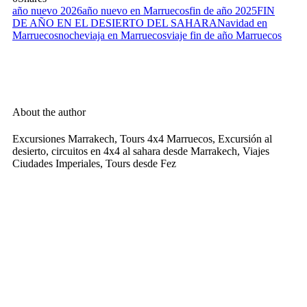
año nuevo 2026
año nuevo en Marruecos
fin de año 2025
FIN
DE AÑO EN EL DESIERTO DEL SAHARA
Navidad en
Marruecos
nocheviaja en Marruecos
viaje fin de año Marruecos
About the author
Excursiones Marrakech, Tours 4x4 Marruecos, Excursión al
desierto, circuitos en 4x4 al sahara desde Marrakech, Viajes
Ciudades Imperiales, Tours desde Fez