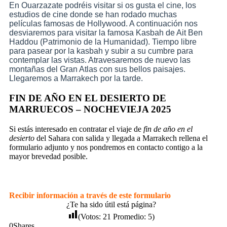
En Ouarzazate podréis visitar si os gusta el cine, los
estudios de cine donde se han rodado muchas
películas famosas de Hollywood. A continuación nos
desviaremos para visitar la famosa Kasbah de Ait Ben
Haddou (Patrimonio de la Humanidad). Tiempo libre
para pasear por la kasbah y subir a su cumbre para
contemplar las vistas. Atravesaremos de nuevo las
montañas del Gran Atlas con sus bellos paisajes.
Llegaremos a Marrakech por la tarde.
FIN DE AÑO EN EL DESIERTO DE
MARRUECOS – NOCHEVIEJA 2025
Si estás interesado en contratar el viaje de
fin de año en el
desierto
del Sahara con salida y llegada a Marrakech rellena el
formulario adjunto y nos pondremos en contacto contigo a la
mayor brevedad posible.
Fin de año en Marruecos
Recibir información a través de este formulario
¿Te ha sido útil está página?
(Votos:
21
Promedio:
5
)
0
Shares