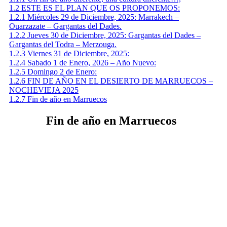
1.2
ESTE ES EL PLAN QUE OS PROPONEMOS:
1.2.1
Miércoles 29 de Diciembre, 2025: Marrakech –
Ouarzazate – Gargantas del Dades.
1.2.2
Jueves 30 de Diciembre, 2025: Gargantas del Dades –
Gargantas del Todra – Merzouga.
1.2.3
Viernes 31 de Diciembre, 2025:
1.2.4
Sabado 1 de Enero, 2026 – Año Nuevo:
1.2.5
Domingo 2 de Enero:
1.2.6
FIN DE AÑO EN EL DESIERTO DE MARRUECOS –
NOCHEVIEJA 2025
1.2.7
Fin de año en Marruecos
Fin de año en Marruecos