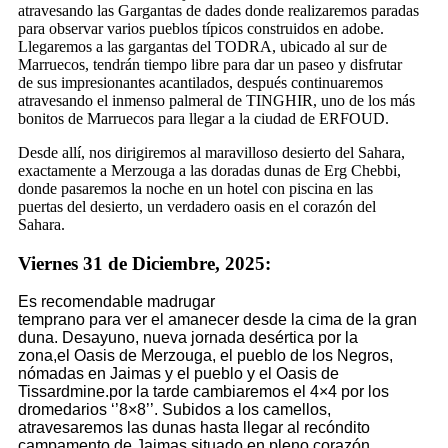
atravesando las Gargantas de dades donde realizaremos paradas
para observar varios pueblos típicos construidos en adobe.
Llegaremos a las gargantas del TODRA, ubicado al sur de
Marruecos, tendrán tiempo libre para dar un paseo y disfrutar
de sus impresionantes acantilados, después continuaremos
atravesando el inmenso palmeral de TINGHIR, uno de los más
bonitos de Marruecos para llegar a la ciudad de ERFOUD.
Desde allí, nos dirigiremos al maravilloso desierto del Sahara,
exactamente a Merzouga a las doradas dunas de Erg Chebbi,
donde pasaremos la noche en un hotel con piscina en las
puertas del desierto, un verdadero oasis en el corazón del
Sahara.
Viernes 31 de Diciembre, 2025:
Es recomendable madrugar
temprano para ver el amanecer
desde la cima de la gran
duna. Desayuno, nueva jornada desértica por la
zona,el Oasis de Merzouga, el pueblo de los Negros,
nómadas en Jaimas y el pueblo y el Oasis de
Tissardmine.por la tarde cambiaremos el 4×4 por los
dromedarios ‘’8×8’’. Subidos a los camellos,
atravesaremos las dunas hasta llegar al recóndito
campamento de Jaimas situado en pleno corazón