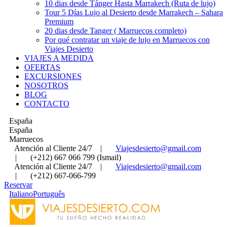
10 dias desde Tánger Hasta Marrakech (Ruta de lujo)
Tour 5 Días Lujo al Desierto desde Marrakech – Sahara
Premium
20 dias desde Tanger ( Marruecos completo)
Por qué contratar un viaje de lujo en Marruecos con
Viajes Desierto
VIAJES A MEDIDA
OFERTAS
EXCURSIONES
NOSOTROS
BLOG
CONTACTO
España
España
Marruecos
Atención al Cliente 24/7
|
Viajesdesierto@gmail.com
|
(+212) 667 066 799 (Ismail)
Atención al Cliente 24/7
|
Viajesdesierto@gmail.com
|
(+212) 667-066-799
Reservar
Italiano
Português