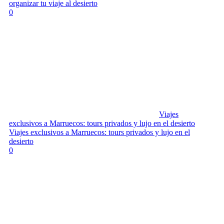
organizar tu viaje al desierto
0
Viajes
exclusivos a Marruecos: tours privados y lujo en el desierto
Viajes exclusivos a Marruecos: tours privados y lujo en el
desierto
0