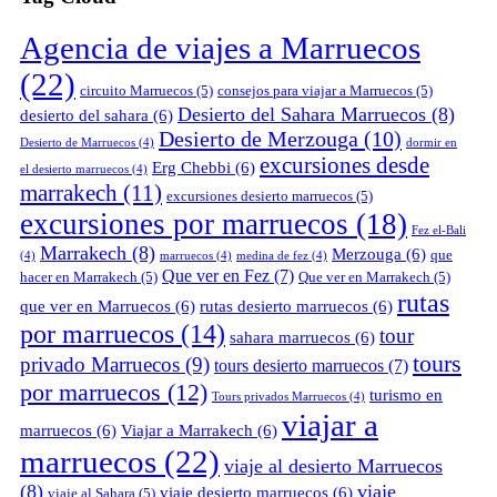
Agencia de viajes a Marruecos
(22)
circuito Marruecos
(5)
consejos para viajar a Marruecos
(5)
Desierto del Sahara Marruecos
(8)
desierto del sahara
(6)
Desierto de Merzouga
(10)
Desierto de Marruecos
(4)
dormir en
excursiones desde
Erg Chebbi
(6)
el desierto marruecos
(4)
marrakech
(11)
excursiones desierto marruecos
(5)
excursiones por marruecos
(18)
Fez el-Bali
Marrakech
(8)
Merzouga
(6)
que
(4)
marruecos
(4)
medina de fez
(4)
Que ver en Fez
(7)
hacer en Marrakech
(5)
Que ver en Marrakech
(5)
rutas
que ver en Marruecos
(6)
rutas desierto marruecos
(6)
por marruecos
(14)
tour
sahara marruecos
(6)
tours
privado Marruecos
(9)
tours desierto marruecos
(7)
por marruecos
(12)
turismo en
Tours privados Marruecos
(4)
viajar a
marruecos
(6)
Viajar a Marrakech
(6)
marruecos
(22)
viaje al desierto Marruecos
(8)
viaje
viaje desierto marruecos
(6)
viaje al Sahara
(5)