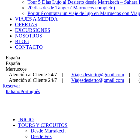
Tour 5 Días Lujo al Desierto desde Marrakech – Sahara
20 dias desde Tanger ( Marruecos completo)
Por qué contratar un viaje de lujo en Marruecos con Viaj
VIAJES A MEDIDA
OFERTAS
EXCURSIONES
NOSOTROS
BLOG
CONTACTO
España
España
Marruecos
Atención al Cliente 24/7
|
Viajesdesierto@gmail.com
|
Atención al Cliente 24/7
|
Viajesdesierto@gmail.com
|
Reservar
Italiano
Português
INICIO
TOURS Y CIRCUITOS
Desde Marrakech
Desde Fez