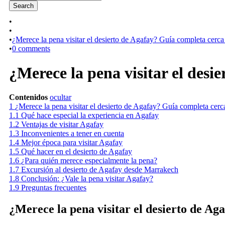
•
•
•
¿Merece la pena visitar el desierto de Agafay? Guía completa cerc
•
0 comments
¿Merece la pena visitar el des
Contenidos
ocultar
1
¿Merece la pena visitar el desierto de Agafay? Guía completa cer
1.1
Qué hace especial la experiencia en Agafay
1.2
Ventajas de visitar Agafay
1.3
Inconvenientes a tener en cuenta
1.4
Mejor época para visitar Agafay
1.5
Qué hacer en el desierto de Agafay
1.6
¿Para quién merece especialmente la pena?
1.7
Excursión al desierto de Agafay desde Marrakech
1.8
Conclusión: ¿Vale la pena visitar Agafay?
1.9
Preguntas frecuentes
¿Merece la pena visitar el desierto de A