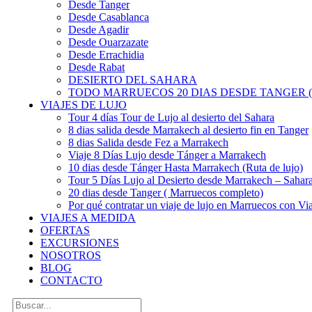
Desde Tanger
Desde Casablanca
Desde Agadir
Desde Ouarzazate
Desde Errachidia
Desde Rabat
DESIERTO DEL SAHARA
TODO MARRUECOS 20 DIAS DESDE TANGER (
VIAJES DE LUJO
Tour 4 días Tour de Lujo al desierto del Sahara
8 dias salida desde Marrakech al desierto fin en Tanger
8 dias Salida desde Fez a Marrakech
Viaje 8 Días Lujo desde Tánger a Marrakech
10 dias desde Tánger Hasta Marrakech (Ruta de lujo)
Tour 5 Días Lujo al Desierto desde Marrakech – Saha
20 dias desde Tanger ( Marruecos completo)
Por qué contratar un viaje de lujo en Marruecos con Via
VIAJES A MEDIDA
OFERTAS
EXCURSIONES
NOSOTROS
BLOG
CONTACTO