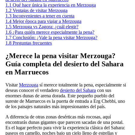
1.1
Qué hace única la experiencia en Merzouga
1.2
Ventajas de visitar Merzouga
1.3
Inconvenientes a tener en cuenta
1.4
Mejor época para viajar a Merzouga
1.5
Merzouga vs Zagora: ¿cuál elegir?
1.6
¿Para quién merece especialmente la pena?
1.7
Conclusión: ¿Vale la pena visitar Merzouga?
1.8
Preguntas frecuentes
¿Merece la pena visitar Merzouga?
Guía completa del desierto del Sahara
en Marruecos
Visitar
Merzouga
sí merece totalmente la pena, especialmente si
deseas conocer el verdadero
desierto del Sahara
con sus
enormes dunas de arena dorada. Este pequeño pueblo del
sureste de Marruecos es la puerta de entrada a Erg Chebbi, uno
de los paisajes naturales más impresionantes del país.
A diferencia de otras zonas desérticas más rocosas, aquí
encontrarás dunas gigantes que parecen sacadas de una postal.
Es el lugar perfecto para vivir la experiencia clásica del Sahara:
paseos en camello, noches bajo un cielo lleno de estrellas y