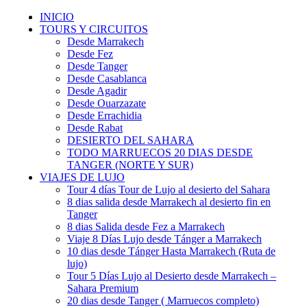
INICIO
TOURS Y CIRCUITOS
Desde Marrakech
Desde Fez
Desde Tanger
Desde Casablanca
Desde Agadir
Desde Ouarzazate
Desde Errachidia
Desde Rabat
DESIERTO DEL SAHARA
TODO MARRUECOS 20 DIAS DESDE
TANGER (NORTE Y SUR)
VIAJES DE LUJO
Tour 4 días Tour de Lujo al desierto del Sahara
8 dias salida desde Marrakech al desierto fin en
Tanger
8 dias Salida desde Fez a Marrakech
Viaje 8 Días Lujo desde Tánger a Marrakech
10 dias desde Tánger Hasta Marrakech (Ruta de
lujo)
Tour 5 Días Lujo al Desierto desde Marrakech –
Sahara Premium
20 dias desde Tanger ( Marruecos completo)