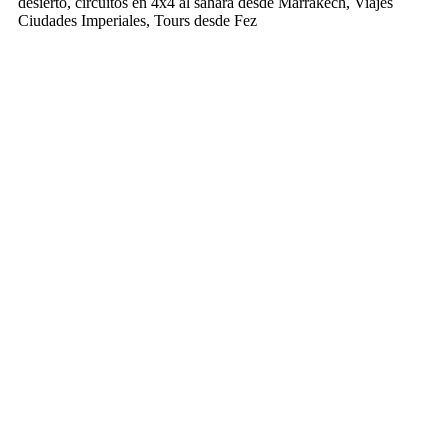
desierto, circuitos en 4x4 al sahara desde Marrakech, Viajes
Ciudades Imperiales, Tours desde Fez