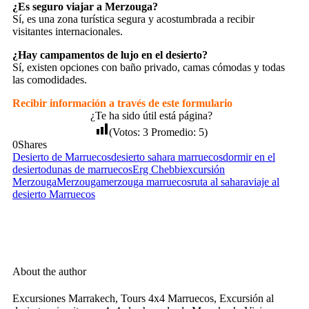
¿Es seguro viajar a Merzouga?
Sí, es una zona turística segura y acostumbrada a recibir
visitantes internacionales.
¿Hay campamentos de lujo en el desierto?
Sí, existen opciones con baño privado, camas cómodas y todas
las comodidades.
Recibir información a través de este formulario
¿Te ha sido útil está página?
(Votos:
3
Promedio:
5
)
0
Shares
Desierto de Marruecos
desierto sahara marruecos
dormir en el
desierto
dunas de marruecos
Erg Chebbi
excursión
Merzouga
Merzouga
merzouga marruecos
ruta al sahara
viaje al
desierto Marruecos
About the author
Excursiones Marrakech, Tours 4x4 Marruecos, Excursión al