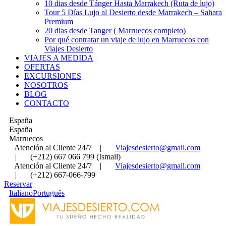
10 dias desde Tánger Hasta Marrakech (Ruta de lujo)
Tour 5 Días Lujo al Desierto desde Marrakech – Sahara
Premium
20 dias desde Tanger ( Marruecos completo)
Por qué contratar un viaje de lujo en Marruecos con
Viajes Desierto
VIAJES A MEDIDA
OFERTAS
EXCURSIONES
NOSOTROS
BLOG
CONTACTO
España
España
Marruecos
Atención al Cliente 24/7
|
Viajesdesierto@gmail.com
|
(+212) 667 066 799 (Ismail)
Atención al Cliente 24/7
|
Viajesdesierto@gmail.com
|
(+212) 667-066-799
Reservar
Italiano
Português