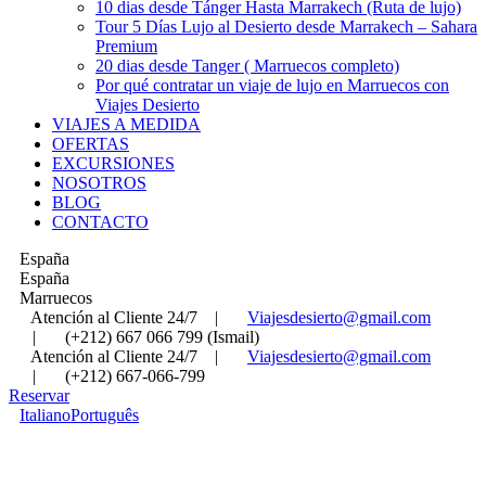
10 dias desde Tánger Hasta Marrakech (Ruta de lujo)
Tour 5 Días Lujo al Desierto desde Marrakech – Sahara
Premium
20 dias desde Tanger ( Marruecos completo)
Por qué contratar un viaje de lujo en Marruecos con
Viajes Desierto
VIAJES A MEDIDA
OFERTAS
EXCURSIONES
NOSOTROS
BLOG
CONTACTO
España
España
Marruecos
Atención al Cliente 24/7
|
Viajesdesierto@gmail.com
|
(+212) 667 066 799 (Ismail)
Atención al Cliente 24/7
|
Viajesdesierto@gmail.com
|
(+212) 667-066-799
Reservar
Italiano
Português