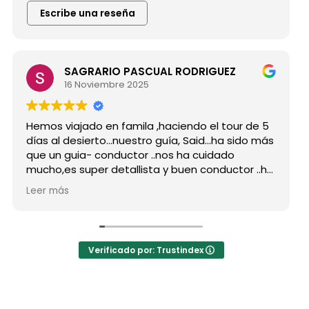
Escribe una reseña
SAGRARIO PASCUAL RODRIGUEZ
16 Noviembre 2025
Hemos viajado en famila ,haciendo el tour de 5
días al desierto...nuestro guía, Said...ha sido más
que un guia- conductor ..nos ha cuidado
mucho,es super detallista y buen conductor ..ha
estado atento a todas nuestras peticiones y
Leer más
nos ha enseñado muchos lugares
inolvidables...Muy Buen Profesional y mejor
persona..Gracias Said.
En cuanto a la agencia,..súper agradecida a Mila
Verificado por: Trustindex
por sus atenciones..y por sus recomendaciones
..