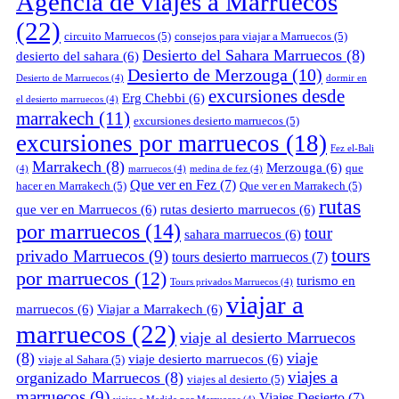
Agencia de viajes a Marruecos
(22)
circuito Marruecos
(5)
consejos para viajar a Marruecos
(5)
Desierto del Sahara Marruecos
(8)
desierto del sahara
(6)
Desierto de Merzouga
(10)
Desierto de Marruecos
(4)
dormir en
excursiones desde
Erg Chebbi
(6)
el desierto marruecos
(4)
marrakech
(11)
excursiones desierto marruecos
(5)
excursiones por marruecos
(18)
Fez el-Bali
Marrakech
(8)
Merzouga
(6)
que
(4)
marruecos
(4)
medina de fez
(4)
Que ver en Fez
(7)
hacer en Marrakech
(5)
Que ver en Marrakech
(5)
rutas
que ver en Marruecos
(6)
rutas desierto marruecos
(6)
por marruecos
(14)
tour
sahara marruecos
(6)
tours
privado Marruecos
(9)
tours desierto marruecos
(7)
por marruecos
(12)
turismo en
Tours privados Marruecos
(4)
viajar a
marruecos
(6)
Viajar a Marrakech
(6)
marruecos
(22)
viaje al desierto Marruecos
(8)
viaje
viaje desierto marruecos
(6)
viaje al Sahara
(5)
viajes a
organizado Marruecos
(8)
viajes al desierto
(5)
marruecos
(9)
Viajes Desierto
(7)