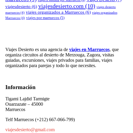
viajes a Medida por Marruecos
(4)
viajesdesierto.com
(10)
viajesdesierto
(6)
viajes desierto
viajes organizados a Marruecos
(6)
marruecos
(4)
viajes organizados
viajes por marruecos
(5)
Marruecos
(4)
Viajes Desierto es una agencia de
viajes en Marruecos
, que
organiza circuitos al desierto de Merzouga, Zagora, visitas
guiadas, excursiones, viajes privados para familias, viajes
organizados para parejas y todo lo que necesites.
Información
Tigami Lajdid Tarmigte
Ouarzazate – 45000
Marruecos
Telf Marruecos (+212) 667-066-799)
viajesdesierto@gmail.com