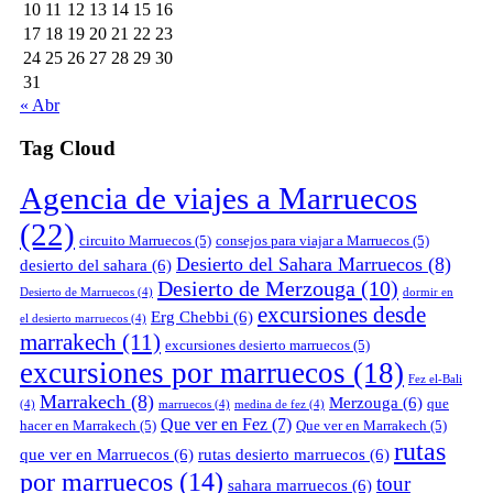
10
11
12
13
14
15
16
17
18
19
20
21
22
23
24
25
26
27
28
29
30
31
« Abr
Tag Cloud
Agencia de viajes a Marruecos
(22)
circuito Marruecos
(5)
consejos para viajar a Marruecos
(5)
Desierto del Sahara Marruecos
(8)
desierto del sahara
(6)
Desierto de Merzouga
(10)
Desierto de Marruecos
(4)
dormir en
excursiones desde
Erg Chebbi
(6)
el desierto marruecos
(4)
marrakech
(11)
excursiones desierto marruecos
(5)
excursiones por marruecos
(18)
Fez el-Bali
Marrakech
(8)
Merzouga
(6)
que
(4)
marruecos
(4)
medina de fez
(4)
Que ver en Fez
(7)
hacer en Marrakech
(5)
Que ver en Marrakech
(5)
rutas
que ver en Marruecos
(6)
rutas desierto marruecos
(6)
por marruecos
(14)
tour
sahara marruecos
(6)