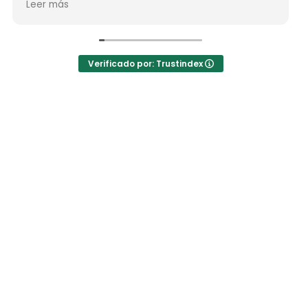
Leer más
nos ha enseñado muchos lugares
inolvidables...Muy Buen Profesional y mejor
persona..Gracias Said.
En cuanto a la agencia,..súper agradecida a Mila
Verificado por: Trustindex
por sus atenciones..y por sus recomendaciones
..