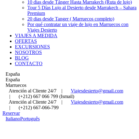
10 dias desde Tánger Hasta Marrakech (Ruta de lujo)
Tour 5 Días Lujo al Desierto desde Marrakech – Sahara
Premium
20 dias desde Tanger ( Marruecos completo)
Por qué contratar un viaje de lujo en Marruecos con
Viajes Desierto
VIAJES A MEDIDA
OFERTAS
EXCURSIONES
NOSOTROS
BLOG
CONTACTO
España
España
Marruecos
Atención al Cliente 24/7
|
Viajesdesierto@gmail.com
|
(+212) 667 066 799 (Ismail)
Atención al Cliente 24/7
|
Viajesdesierto@gmail.com
|
(+212) 667-066-799
Reservar
Italiano
Português