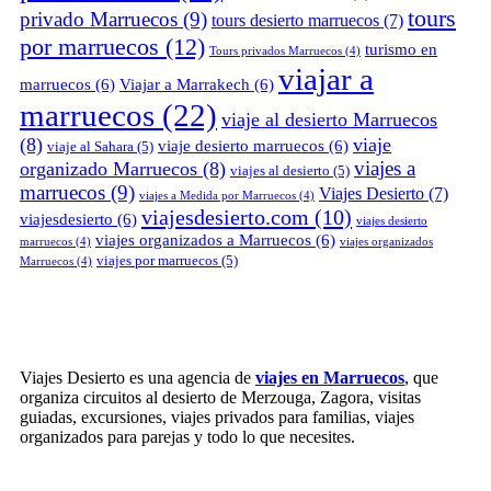
tours
privado Marruecos
(9)
tours desierto marruecos
(7)
por marruecos
(12)
turismo en
Tours privados Marruecos
(4)
viajar a
marruecos
(6)
Viajar a Marrakech
(6)
marruecos
(22)
viaje al desierto Marruecos
(8)
viaje
viaje desierto marruecos
(6)
viaje al Sahara
(5)
viajes a
organizado Marruecos
(8)
viajes al desierto
(5)
marruecos
(9)
Viajes Desierto
(7)
viajes a Medida por Marruecos
(4)
viajesdesierto.com
(10)
viajesdesierto
(6)
viajes desierto
viajes organizados a Marruecos
(6)
marruecos
(4)
viajes organizados
viajes por marruecos
(5)
Marruecos
(4)
Viajes Desierto es una agencia de
viajes en Marruecos
, que
organiza circuitos al desierto de Merzouga, Zagora, visitas
guiadas, excursiones, viajes privados para familias, viajes
organizados para parejas y todo lo que necesites.