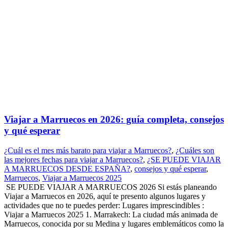
Viajar a Marruecos en 2026: guía completa, consejos
y qué esperar
¿Cuál es el mes más barato para viajar a Marruecos?
,
¿Cuáles son
las mejores fechas para viajar a Marruecos?
,
¿SE PUEDE VIAJAR
A MARRUECOS DESDE ESPAÑA?
,
consejos y qué esperar
,
Marruecos
,
Viajar a Marruecos 2025
SE PUEDE VIAJAR A MARRUECOS 2026 Si estás planeando
Viajar a Marruecos en 2026, aquí te presento algunos lugares y
actividades que no te puedes perder: Lugares imprescindibles :
Viajar a Marruecos 2025 1. Marrakech: La ciudad más animada de
Marruecos, conocida por su Medina y lugares emblemáticos como la