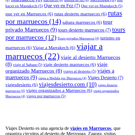
(4)
marruecos
(4)
medina de fez
(4)
Que ver en Fez
(7)
hacer en Marrakech
(5)
Que ver en Marrakech
(5)
rutas
que ver en Marruecos
(6)
rutas desierto marruecos
(6)
por marruecos
(14)
tour
sahara marruecos
(6)
tours
privado Marruecos
(9)
tours desierto marruecos
(7)
por marruecos
(12)
turismo en
Tours privados Marruecos
(4)
viajar a
marruecos
(6)
Viajar a Marrakech
(6)
marruecos
(22)
viaje al desierto Marruecos
(8)
viaje
viaje desierto marruecos
(6)
viaje al Sahara
(5)
viajes a
organizado Marruecos
(8)
viajes al desierto
(5)
marruecos
(9)
Viajes Desierto
(7)
viajes a Medida por Marruecos
(4)
viajesdesierto.com
(10)
viajesdesierto
(6)
viajes desierto
viajes organizados a Marruecos
(6)
marruecos
(4)
viajes organizados
viajes por marruecos
(5)
Marruecos
(4)
Viajes Desierto es una agencia de
viajes en Marruecos
, que
organiza circuitos al desierto de Merzouga, Zagora, visitas