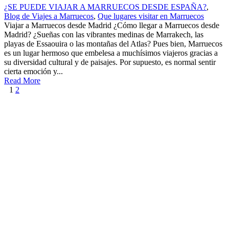
¿SE PUEDE VIAJAR A MARRUECOS DESDE ESPAÑA?
,
Blog de Viajes a Marruecos
,
Que lugares visitar en Marruecos
Viajar a Marruecos desde Madrid ¿Cómo llegar a Marruecos desde
Madrid? ¿Sueñas con las vibrantes medinas de Marrakech, las
playas de Essaouira o las montañas del Atlas? Pues bien, Marruecos
es un lugar hermoso que embelesa a muchísimos viajeros gracias a
su diversidad cultural y de paisajes. Por supuesto, es normal sentir
cierta emoción y...
Read More
1
2