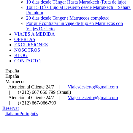
10 dias desde Tánger Hasta Marrakech (Ruta de lujo)
Tour 5 Días Lujo al Desierto desde Marrakech – Sahara
Premium
20 dias desde Tanger ( Marruecos completo)
Por qué contratar un viaje de lujo en Marruecos con
Viajes Desierto
VIAJES A MEDIDA
OFERTAS
EXCURSIONES
NOSOTROS
BLOG
CONTACTO
España
España
Marruecos
Atención al Cliente 24/7
|
Viajesdesierto@gmail.com
|
(+212) 667 066 799 (Ismail)
Atención al Cliente 24/7
|
Viajesdesierto@gmail.com
|
(+212) 667-066-799
Reservar
Italiano
Português