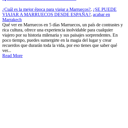
¿Cuál es la mejor época para viajar a Marruecos?
,
¿SE PUEDE
VIAJAR A MARRUECOS DESDE ESPAÑA?
,
acabar en
Marrakech
Qué ver en Marruecos en 5 días Marruecos, un país de contrastes y
rica cultura, ofrece una experiencia inolvidable para cualquier
viajero por su historia milenaria y sus paisajes sorprendentes. En
poco tiempo, puedes sumergirte en la magia del lugar y crear
recuerdos que durarán toda la vida, por eso tienes que saber qué
ver...
Read More