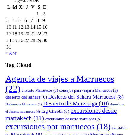
agosto 2026
L
M
X
J
V
S
D
1
2
3
4
5
6
7
8
9
10
11
12
13
14
15
16
17
18
19
20
21
22
23
24
25
26
27
28
29
30
31
« Abr
Tag Cloud
Agencia de viajes a Marruecos
(22)
circuito Marruecos
(5)
consejos para viajar a Marruecos
(5)
Desierto del Sahara Marruecos
(8)
desierto del sahara
(6)
Desierto de Merzouga
(10)
Desierto de Marruecos
(4)
dormir en
excursiones desde
Erg Chebbi
(6)
el desierto marruecos
(4)
marrakech
(11)
excursiones desierto marruecos
(5)
excursiones por marruecos
(18)
Fez el-Bali
Marrakech
(8)
Merzouga
(6)
que