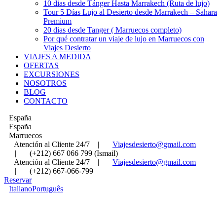
10 dias desde Tánger Hasta Marrakech (Ruta de lujo)
Tour 5 Días Lujo al Desierto desde Marrakech – Sahara
Premium
20 dias desde Tanger ( Marruecos completo)
Por qué contratar un viaje de lujo en Marruecos con
Viajes Desierto
VIAJES A MEDIDA
OFERTAS
EXCURSIONES
NOSOTROS
BLOG
CONTACTO
España
España
Marruecos
Atención al Cliente 24/7
|
Viajesdesierto@gmail.com
|
(+212) 667 066 799 (Ismail)
Atención al Cliente 24/7
|
Viajesdesierto@gmail.com
|
(+212) 667-066-799
Reservar
Italiano
Português