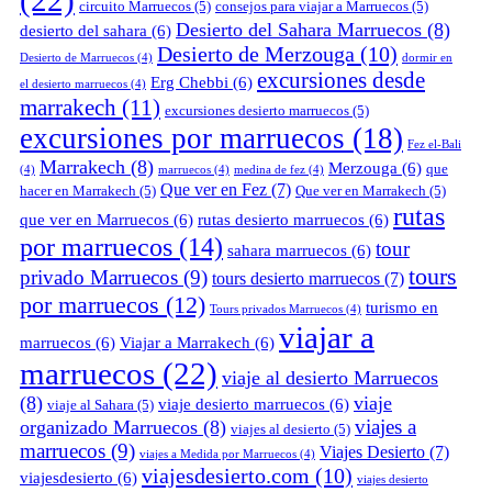
(22)
circuito Marruecos
(5)
consejos para viajar a Marruecos
(5)
Desierto del Sahara Marruecos
(8)
desierto del sahara
(6)
Desierto de Merzouga
(10)
Desierto de Marruecos
(4)
dormir en
excursiones desde
Erg Chebbi
(6)
el desierto marruecos
(4)
marrakech
(11)
excursiones desierto marruecos
(5)
excursiones por marruecos
(18)
Fez el-Bali
Marrakech
(8)
Merzouga
(6)
que
(4)
marruecos
(4)
medina de fez
(4)
Que ver en Fez
(7)
hacer en Marrakech
(5)
Que ver en Marrakech
(5)
rutas
que ver en Marruecos
(6)
rutas desierto marruecos
(6)
por marruecos
(14)
tour
sahara marruecos
(6)
tours
privado Marruecos
(9)
tours desierto marruecos
(7)
por marruecos
(12)
turismo en
Tours privados Marruecos
(4)
viajar a
marruecos
(6)
Viajar a Marrakech
(6)
marruecos
(22)
viaje al desierto Marruecos
(8)
viaje
viaje desierto marruecos
(6)
viaje al Sahara
(5)
viajes a
organizado Marruecos
(8)
viajes al desierto
(5)
marruecos
(9)
Viajes Desierto
(7)
viajes a Medida por Marruecos
(4)
viajesdesierto.com
(10)
viajesdesierto
(6)
viajes desierto