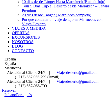
10 dias desde Tánger Hasta Marrakech (Ruta de lujo)
Tour 5 Días Lujo al Desierto desde Marrakech – Sahara
Premium
20 dias desde Tanger ( Marruecos completo)
Por qué contratar un viaje de lujo en Marruecos con
Viajes Desierto
VIAJES A MEDIDA
OFERTAS
EXCURSIONES
NOSOTROS
BLOG
CONTACTO
España
España
Marruecos
Atención al Cliente 24/7
|
Viajesdesierto@gmail.com
|
(+212) 667 066 799 (Ismail)
Atención al Cliente 24/7
|
Viajesdesierto@gmail.com
|
(+212) 667-066-799
Reservar
Italiano
Português