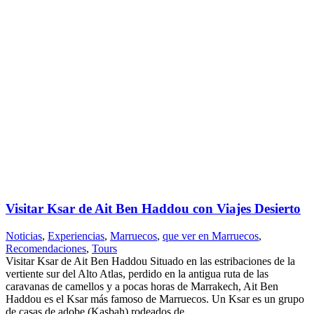
Visitar Ksar de Ait Ben Haddou con Viajes Desierto
Noticias
,
Experiencias
,
Marruecos
,
que ver en Marruecos
,
Recomendaciones
,
Tours
Visitar Ksar de Ait Ben Haddou Situado en las estribaciones de la
vertiente sur del Alto Atlas, perdido en la antigua ruta de las
caravanas de camellos y a pocas horas de Marrakech, Ait Ben
Haddou es el Ksar más famoso de Marruecos. Un Ksar es un grupo
de casas de adobe (Kasbah) rodeados de...