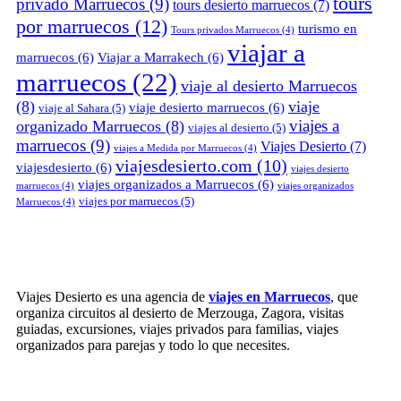
tours
privado Marruecos
(9)
tours desierto marruecos
(7)
por marruecos
(12)
turismo en
Tours privados Marruecos
(4)
viajar a
marruecos
(6)
Viajar a Marrakech
(6)
marruecos
(22)
viaje al desierto Marruecos
(8)
viaje
viaje desierto marruecos
(6)
viaje al Sahara
(5)
viajes a
organizado Marruecos
(8)
viajes al desierto
(5)
marruecos
(9)
Viajes Desierto
(7)
viajes a Medida por Marruecos
(4)
viajesdesierto.com
(10)
viajesdesierto
(6)
viajes desierto
viajes organizados a Marruecos
(6)
marruecos
(4)
viajes organizados
viajes por marruecos
(5)
Marruecos
(4)
Viajes Desierto es una agencia de
viajes en Marruecos
, que
organiza circuitos al desierto de Merzouga, Zagora, visitas
guiadas, excursiones, viajes privados para familias, viajes
organizados para parejas y todo lo que necesites.