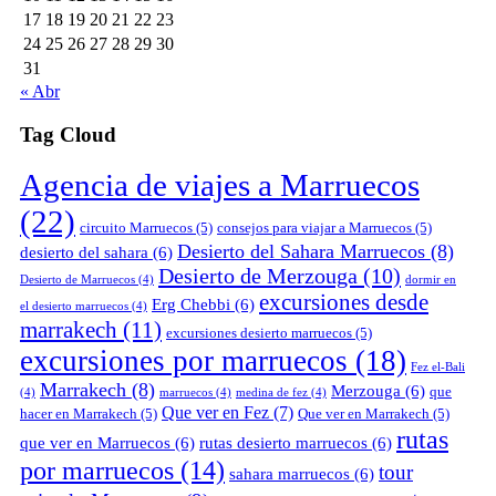
17
18
19
20
21
22
23
24
25
26
27
28
29
30
31
« Abr
Tag Cloud
Agencia de viajes a Marruecos
(22)
circuito Marruecos
(5)
consejos para viajar a Marruecos
(5)
Desierto del Sahara Marruecos
(8)
desierto del sahara
(6)
Desierto de Merzouga
(10)
Desierto de Marruecos
(4)
dormir en
excursiones desde
Erg Chebbi
(6)
el desierto marruecos
(4)
marrakech
(11)
excursiones desierto marruecos
(5)
excursiones por marruecos
(18)
Fez el-Bali
Marrakech
(8)
Merzouga
(6)
que
(4)
marruecos
(4)
medina de fez
(4)
Que ver en Fez
(7)
hacer en Marrakech
(5)
Que ver en Marrakech
(5)
rutas
que ver en Marruecos
(6)
rutas desierto marruecos
(6)
por marruecos
(14)
tour
sahara marruecos
(6)