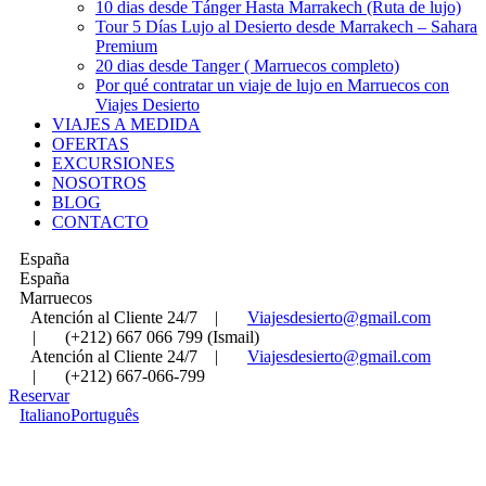
10 dias desde Tánger Hasta Marrakech (Ruta de lujo)
Tour 5 Días Lujo al Desierto desde Marrakech – Sahara
Premium
20 dias desde Tanger ( Marruecos completo)
Por qué contratar un viaje de lujo en Marruecos con
Viajes Desierto
VIAJES A MEDIDA
OFERTAS
EXCURSIONES
NOSOTROS
BLOG
CONTACTO
España
España
Marruecos
Atención al Cliente 24/7
|
Viajesdesierto@gmail.com
|
(+212) 667 066 799 (Ismail)
Atención al Cliente 24/7
|
Viajesdesierto@gmail.com
|
(+212) 667-066-799
Reservar
Italiano
Português