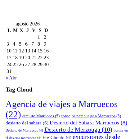
agosto 2026
L
M
X
J
V
S
D
1
2
3
4
5
6
7
8
9
10
11
12
13
14
15
16
17
18
19
20
21
22
23
24
25
26
27
28
29
30
31
« Abr
Tag Cloud
Agencia de viajes a Marruecos
(22)
circuito Marruecos
(5)
consejos para viajar a Marruecos
(5)
Desierto del Sahara Marruecos
(8)
desierto del sahara
(6)
Desierto de Merzouga
(10)
Desierto de Marruecos
(4)
dormir en
excursiones desde
Erg Chebbi
(6)
el desierto marruecos
(4)