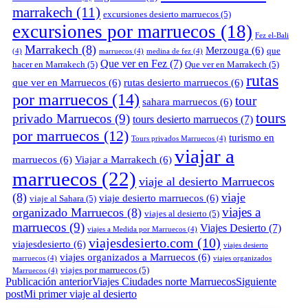
marrakech
(11)
excursiones desierto marruecos
(5)
excursiones por marruecos
(18)
Fez el-Bali
Marrakech
(8)
Merzouga
(6)
que
(4)
marruecos
(4)
medina de fez
(4)
Que ver en Fez
(7)
hacer en Marrakech
(5)
Que ver en Marrakech
(5)
rutas
que ver en Marruecos
(6)
rutas desierto marruecos
(6)
por marruecos
(14)
tour
sahara marruecos
(6)
tours
privado Marruecos
(9)
tours desierto marruecos
(7)
por marruecos
(12)
turismo en
Tours privados Marruecos
(4)
viajar a
marruecos
(6)
Viajar a Marrakech
(6)
marruecos
(22)
viaje al desierto Marruecos
(8)
viaje
viaje desierto marruecos
(6)
viaje al Sahara
(5)
viajes a
organizado Marruecos
(8)
viajes al desierto
(5)
marruecos
(9)
Viajes Desierto
(7)
viajes a Medida por Marruecos
(4)
viajesdesierto.com
(10)
viajesdesierto
(6)
viajes desierto
viajes organizados a Marruecos
(6)
marruecos
(4)
viajes organizados
viajes por marruecos
(5)
Marruecos
(4)
Publicación anterior
Viajes Ciudades norte Marruecos
Siguiente
post
Mi primer viaje al desierto