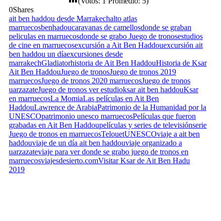
(Votos:
1
Promedio:
5
)
0
Shares
ait ben haddou desde Marrakech
alto atlas
marruecos
benhadou
caravanas de camellos
donde se graban
peliculas en marruecos
donde se grabo Juego de tronos
estudios
de cine en marruecos
excursión a Ait Ben Haddou
excursión ait
ben haddou un día
excursiones desde
marrakech
Gladiator
historia de Ait Ben Haddou
Historia de Ksar
Ait Ben Haddou
Juego de tronos
Juego de tronos 2019
marruecos
Juego de tronos 2020 marruecos
Juego de tronos
uarzazate
Juego de tronos ver estudio
ksar ait ben haddou
Ksar
en marruecos
La Momia
Las películas en Ait Ben
Haddou
Lawrence de Arabia
Patrimonio de la Humanidad por la
UNESCO
patrimonio unesco marruecos
Películas que fueron
grabadas en Ait Ben Haddou
películas y series de televisión
serie
Juego de tronos en marruecos
Telouet
UNESCO
viaje a ait ben
haddou
viaje de un día ait ben haddou
viaje organizado a
uarzazate
viaje para ver donde se grabo juego de tronos en
marruecos
viajesdesierto.com
Visitar Ksar de Ait Ben Hadu
2019